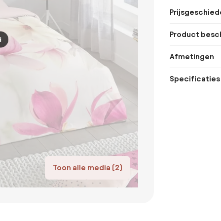
Prijsgeschied
Product besch
d
Afmetingen
Specificaties
Toon alle media (2)