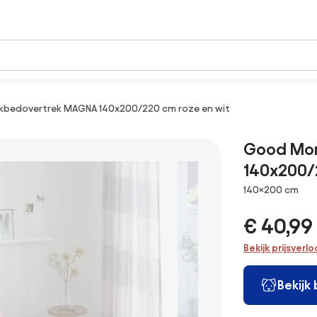
kbedovertrek MAGNA 140x200/220 cm roze en wit
Good Mor
140x200/
Afmetingen
140×200 cm
€ 40,99
Bekijk prijsverl
Bekijk