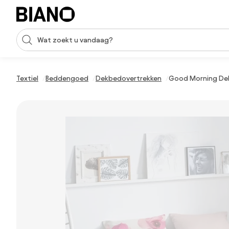
Navigatie overslaan, naar inhoud springen
Zoekopdracht invoeren
Inhoud overslaan, naar voettekst springen
Textiel
Beddengoed
Dekbedovertrekken
Good Morning De