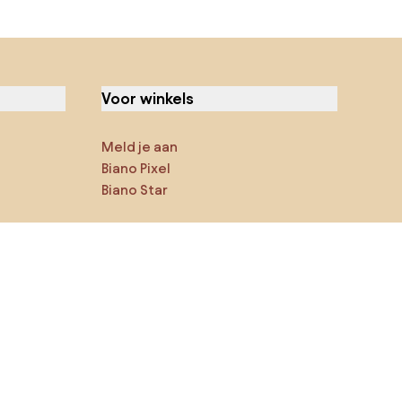
Voor winkels
Meld je aan
Biano Pixel
Biano Star
Jij kan ons op sociale media
vinden