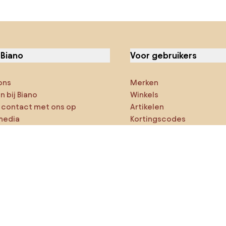
 Biano
Voor gebruikers
ons
Merken
 bij Biano
Winkels
contact met ons op
Artikelen
media
Kortingscodes
ies
Densy Studio
ker op verkenning
ducten
AI-ontwerper