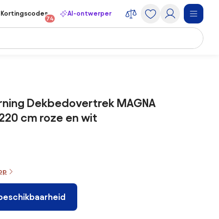
Kortingscodes
AI-ontwerper
74
ning Dekbedovertrek MAGNA
220 cm roze en wit
oop
 beschikbaarheid