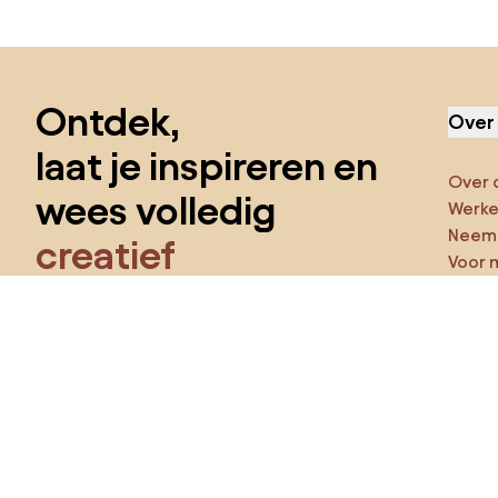
Sla de voettekst over, ga naar het begin van de pagina
Ontdek,
Over
laat je inspireren en
Over 
wees volledig
Werken
Neem 
creatief
Voor 
Funct
Krijg toegang tot alle functies en word
een deel van de Home&Decor-community.
Ga ze
Pro
Ik wil alle functies!