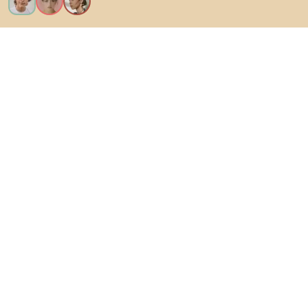
Ik wil alle functies!
Over Biano
Voor gebruikers
Voor winkels
Ga zeker op verkenning
Producten
AI-ontwerper