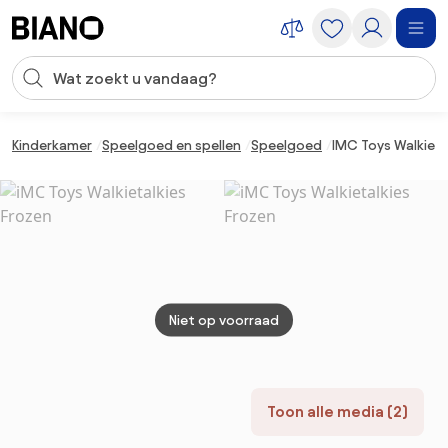
Navigatie overslaan, naar inhoud springen
Zoekopdracht invoeren
Inhoud overslaan, naar voettekst springen
Kinderkamer
Speelgoed en spellen
Speelgoed
IMC Toys Walkieta
Niet op voorraad
Toon alle media (2)