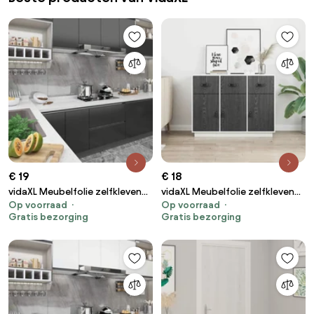
€ 19
€ 18
vidaXL Meubelfolie zelfklevend
vidaXL Meubelfolie zelfklevend
Op voorraad
Op voorraad
500x90 cm PVC zwart
500x90 cm PVC
Gratis bezorging
Gratis bezorging
donkerhoutkleurig