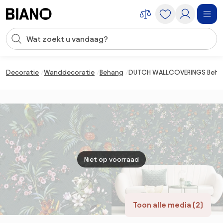
Navigatie overslaan, naar inhoud springen
Zoekopdracht invoeren
Inhoud overslaan, naar voettekst springen
Decoratie
Wanddecoratie
Behang
DUTCH WALLCOVERINGS Behan
Niet op voorraad
Toon alle media (2)