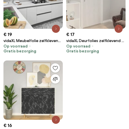
€ 19
€ 17
vidaXL Meubelfolie zelfklevend
vidaXL Deurfolies zelfklevend 2
Op voorraad
Op voorraad
500x90 cm PVC wit
st 210x90 cm PVC
Gratis bezorging
Gratis bezorging
withoutkleurig
€ 16