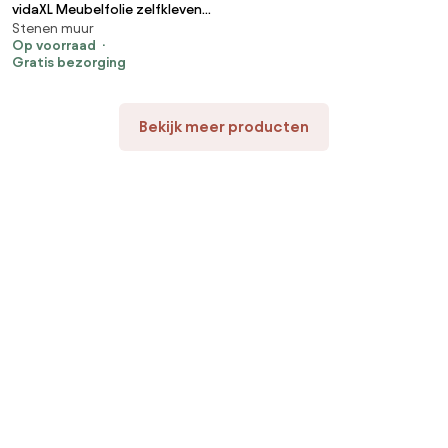
vidaXL Meubelfolie zelfklevend
Stenen muur
500x90 cm PVC steenzwart
Op voorraad
Gratis bezorging
Bekijk meer producten