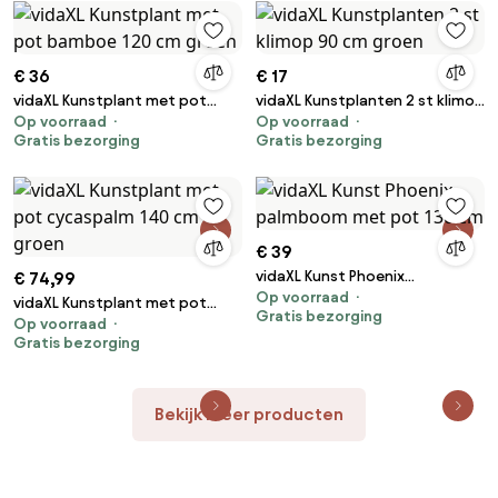
€ 36
€ 17
vidaXL Kunstplant met pot
vidaXL Kunstplanten 2 st klimop
Op voorraad
Op voorraad
bamboe 120 cm groen
90 cm groen
Gratis bezorging
Gratis bezorging
€ 39
vidaXL Kunst Phoenix
€ 74,99
Op voorraad
palmboom met pot 130 cm
vidaXL Kunstplant met pot
Gratis bezorging
Op voorraad
cycaspalm 140 cm groen
Gratis bezorging
Bekijk meer producten