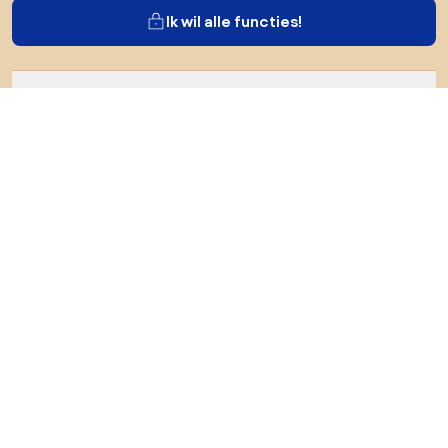
Ik wil alle functies!
Over Biano
Voor gebruikers
Voor winkels
Ga zeker op verkenning
Producten
AI-ontwerper
Jij kan ons op sociale media vinden