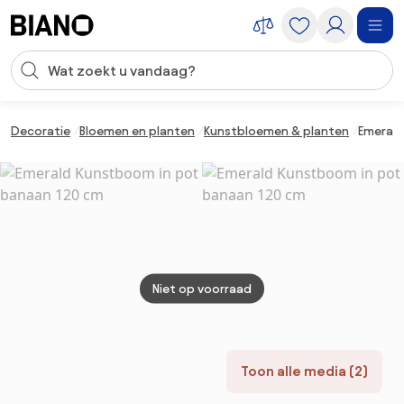
Navigatie overslaan, naar inhoud springen
Zoekopdracht invoeren
Inhoud overslaan, naar voettekst springen
Decoratie
Bloemen en planten
Kunstbloemen & planten
Emerald
Niet op voorraad
Toon alle media (2)