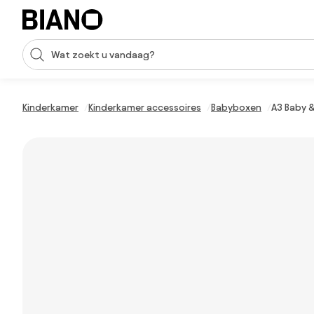
Navigatie overslaan, naar inhoud springen
Zoekopdracht invoeren
Inhoud overslaan, naar voettekst springen
Kinderkamer
Kinderkamer accessoires
Babyboxen
A3 Baby &