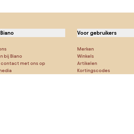
 Biano
Voor gebruikers
ons
Merken
 bij Biano
Winkels
contact met ons op
Artikelen
media
Kortingscodes
ies
Densy Studio
ker op verkenning
ducten
AI-ontwerper