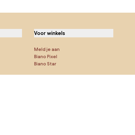
Voor winkels
Meld je aan
Biano Pixel
Biano Star
Jij kan ons op sociale media
vinden