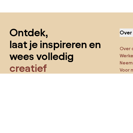
Sla de voettekst over, ga naar het begin van de pagina
Ontdek,
Over
laat je inspireren en
Over 
wees volledig
Werken
Neem 
creatief
Voor 
Funct
Krijg toegang tot alle functies en word
een deel van de Home&Decor-community.
Ga ze
Pro
Ik wil alle functies!