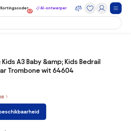
Kortingscodes
AI-ontwerper
67
 Kids A3 Baby &amp; Kids Bedrail
aar Trombone wit 64604
oop
 beschikbaarheid