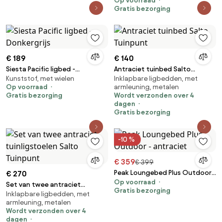
Op voorraad
Gratis bezorging
€ 189
€ 140
Siesta Pacific ligbed -
Antraciet tuinbed Salto
Kunststof, met wielen
Inklapbare ligbedden, met
Donkergrijs
Tuinpunt
Op voorraad
armleuning, metalen
Gratis bezorging
Wordt verzonden over 4
dagen
Gratis bezorging
-10 %
€ 359
€ 399
Peak Loungebed Plus Outdoor -
€ 270
Op voorraad
antraciet
Set van twee antraciet
Gratis bezorging
Inklapbare ligbedden, met
tuinligstoelen Salto Tuinpunt
armleuning, metalen
Wordt verzonden over 4
dagen