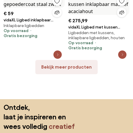
€ 59
vidaXL Ligbed inklapbaar
€ 275,99
Inklapbare ligbedden
gepoedercoat staal zwart
vidaXL Ligbed met kussen
Op voorraad
Ligbedden met kussens,
inklapbaar massief acaciahout
Gratis bezorging
inklapbare ligbedden, houten
Op voorraad
Gratis bezorging
Bekijk meer producten
Sla de voettekst over, ga naar het begin van de pagina
Ontdek,
laat je inspireren en
wees volledig
creatief