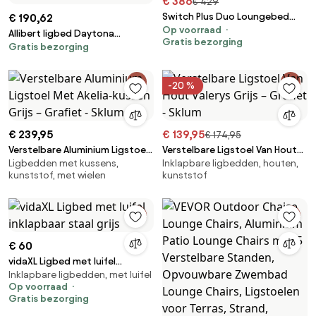
€ 386
€ 429
Switch Plus Duo Loungebed
€ 190,62
Op voorraad
Outdoor - Zwart
Allibert ligbed Daytona
Gratis bezorging
Gratis bezorging
antraciet/grafiet -
Wickerdesign - Ligbed en
kussen - 195 x 65 x 22 cm
-20 %
€ 239,95
€ 139,95
€ 174,95
Verstelbare Aluminium Ligstoel
Verstelbare Ligstoel Van Hout
Ligbedden met kussens,
Inklapbare ligbedden, houten,
Met Akelia-kussen Grijs –
Valerys Grijs – Grafiet - Sklum
kunststof, met wielen
kunststof
Grafiet - Sklum
€ 60
vidaXL Ligbed met luifel
Inklapbare ligbedden, met luifel
inklapbaar staal grijs
Op voorraad
Gratis bezorging