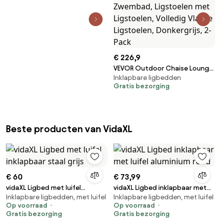
€ 226,9
VEVOR Outdoor Chaise Lounge
Inklapbare ligbedden
Chairs, Aluminium Patio Lounge
Gratis bezorging
Chairs met 5 Verstelbare
Standen, Opvouwbare
Zwembad Lounge Chairs,
Ligstoelen voor Terras, Strand,
Beste producten van VidaXL
Zwembad, Ligstoelen met
Ligstoelen, Volledig Vlakke
Ligstoelen, Donkergrijs, 2-Pack
€ 60
€ 73,99
vidaXL Ligbed met luifel
vidaXL Ligbed inklapbaar met
Inklapbare ligbedden, met luifel
Inklapbare ligbedden, met luifel
inklapbaar staal grijs
luifel aluminium rood
Op voorraad
Op voorraad
Gratis bezorging
Gratis bezorging