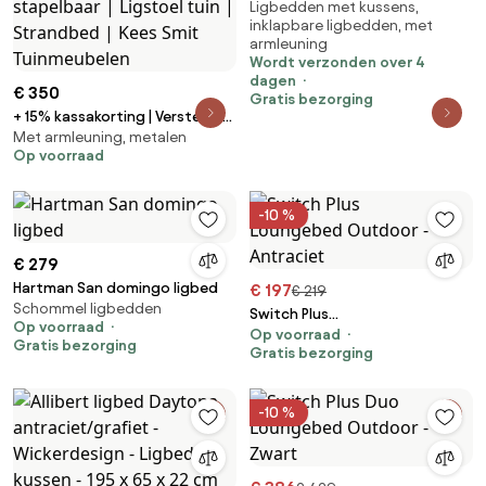
Ligbedden met kussens,
tuinstoel antraciet
inklapbare ligbedden, met
armleuning
Wordt verzonden over 4
dagen
€ 350
Gratis bezorging
+ 15% kassakorting | Verstelbaar
Met armleuning, metalen
ligbed Manifesto | Aluminium |
Op voorraad
Grijs - Antraciet | Ligbed
stapelbaar | Ligstoel tuin |
Strandbed | Kees Smit
-10 %
Tuinmeubelen
€ 279
Hartman San domingo ligbed
€ 197
€ 219
Schommel ligbedden
Switch Plus
Op voorraad
Op voorraad
Loungebed Outdoor -
Gratis bezorging
Gratis bezorging
Antraciet
-10 %