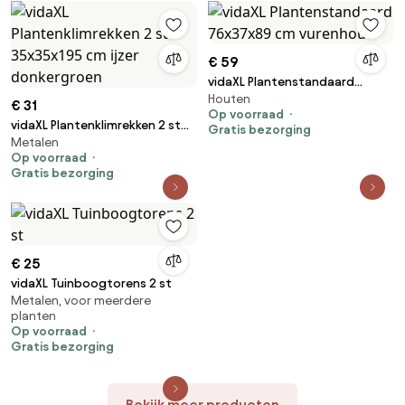
€ 59
vidaXL Plantenstandaard
Houten
76x37x89 cm vurenhout
€ 31
Op voorraad
vidaXL Plantenklimrekken 2 st
Gratis bezorging
Metalen
35x35x195 cm ijzer donkergroen
Op voorraad
Gratis bezorging
€ 25
vidaXL Tuinboogtorens 2 st
Metalen, voor meerdere
planten
Op voorraad
Gratis bezorging
Bekijk meer producten