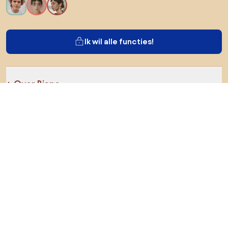
Ik wil alle functies!
Over Biano
Voor gebruikers
Voor winkels
Ga zeker op verkenning
Producten
AI-ontwerper