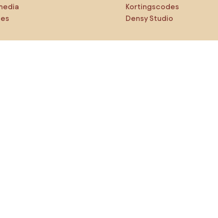
media
Kortingscodes
ies
Densy Studio
ker op verkenning
ducten
AI-ontwerper