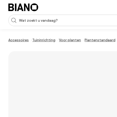
Navigatie overslaan, naar inhoud springen
Zoekopdracht invoeren
Inhoud overslaan, naar voettekst springen
Accessoires
Tuininrichting
Voor planten
Plantenstandaard