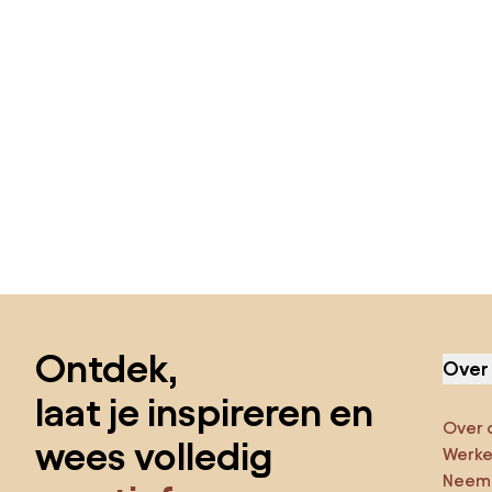
Sla de voettekst over, ga naar het begin van de pagina
Ontdek,
Over
laat je inspireren en
Over 
wees volledig
Werken
Neem 