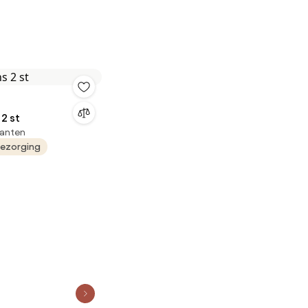
2 st
lanten
bezorging