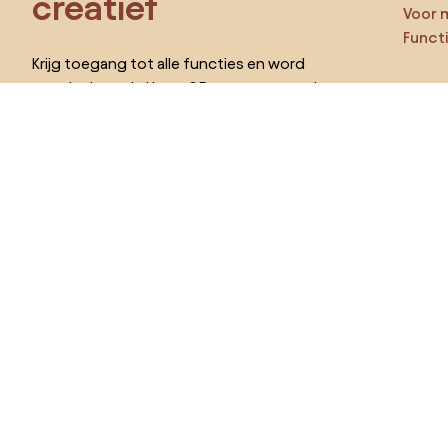
creatief
Voor 
Funct
Krijg toegang tot alle functies en word
een deel van de Home&Decor-community.
Ga ze
Pro
Ik wil alle functies!
Kies land