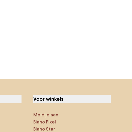
Voor winkels
Meld je aan
Biano Pixel
Biano Star