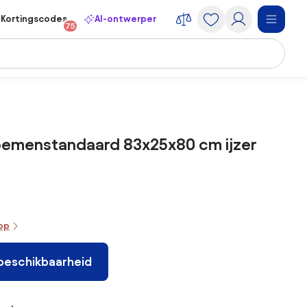
Kortingscodes
AI-ontwerper
75
loemenstandaard 83x25x80 cm ijzer
oop
 beschikbaarheid