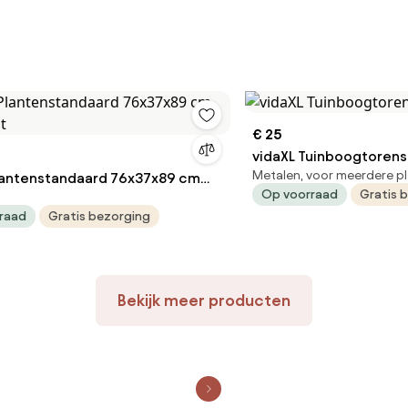
€ 25
vidaXL Tuinboogtorens 
Metalen, voor meerdere p
lantenstandaard 76x37x89 cm
Op voorraad
Gratis 
ut
raad
Gratis bezorging
Bekijk meer producten