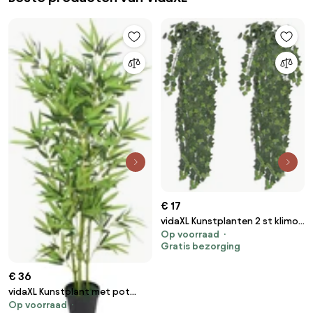
€ 17
vidaXL Kunstplanten 2 st klimop
Op voorraad
90 cm groen
Gratis bezorging
€ 36
vidaXL Kunstplant met pot
Op voorraad
bamboe 120 cm groen