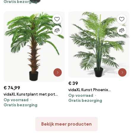
Gratis bezorging
€ 39
€ 74,99
vidaXL Kunst Phoenix
vidaXL Kunstplant met pot
Op voorraad
palmboom met pot 130 cm
Op voorraad
cycaspalm 140 cm groen
Gratis bezorging
Gratis bezorging
Bekijk meer producten