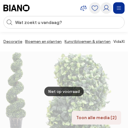
Navigatie overslaan, naar inhoud springen
Zoekopdracht invoeren
Inhoud overslaan, naar voettekst springen
Decoratie
Bloemen en planten
Kunstbloemen & planten
VidaXL 
Niet op voorraad
Toon alle media (2)