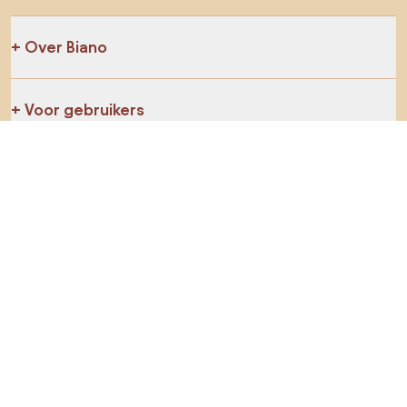
Over Biano
Voor gebruikers
Voor winkels
Ga zeker op verkenning
Producten
AI-ontwerper
Jij kan ons op sociale media vinden