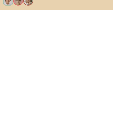
Ik wil alle functies!
Over Biano
Voor gebruikers
Voor winkels
Ga zeker op verkenning
Producten
AI-ontwerper