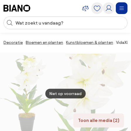
Navigatie overslaan, naar inhoud springen
Zoekopdracht invoeren
Inhoud overslaan, naar voettekst springen
Decoratie
Bloemen en planten
Kunstbloemen & planten
VidaXL 
Niet op voorraad
Toon alle media (2)