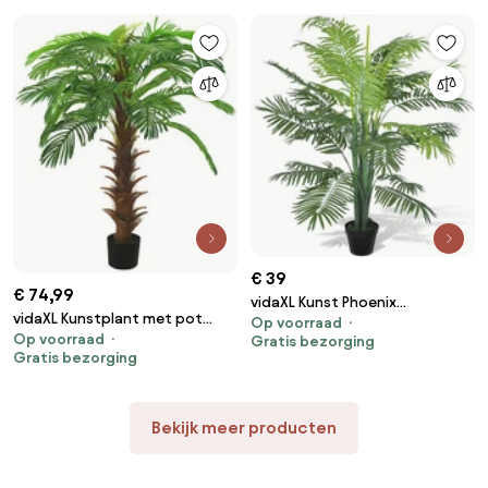
€ 39
€ 74,99
vidaXL Kunst Phoenix
vidaXL Kunstplant met pot
Op voorraad
palmboom met pot 130 cm
Op voorraad
cycaspalm 140 cm groen
Gratis bezorging
Gratis bezorging
Bekijk meer producten