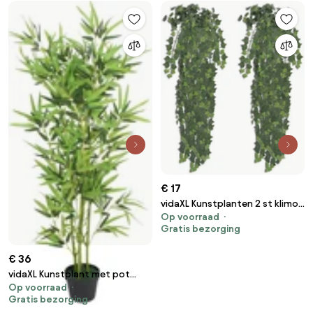
€ 17
vidaXL Kunstplanten 2 st klimop
Op voorraad
90 cm groen
Gratis bezorging
€ 36
vidaXL Kunstplant met pot
Op voorraad
bamboe 120 cm groen
Gratis bezorging