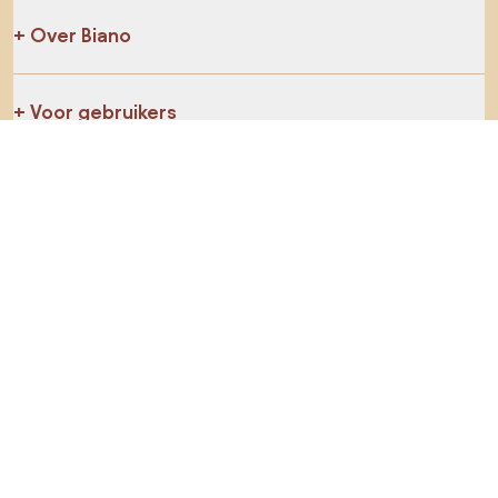
Over Biano
Voor gebruikers
Voor winkels
Ga zeker op verkenning
Producten
AI-ontwerper
Jij kan ons op sociale media vinden