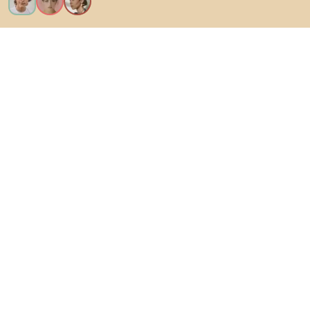
Ik wil alle functies!
Over Biano
Voor gebruikers
Voor winkels
Ga zeker op verkenning
Producten
AI-ontwerper