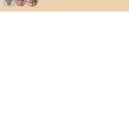
Ik wil alle functies!
Over Biano
Voor gebruikers
Voor winkels
Ga zeker op verkenning
Producten
AI-ontwerper