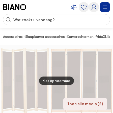
Navigatie overslaan, naar inhoud springen
Zoekopdracht invoeren
Inhoud overslaan, naar voettekst springen
Accessoires
Slaapkamer accessoires
Kamerschermen
VidaXL Ka
Niet op voorraad
Toon alle media (2)