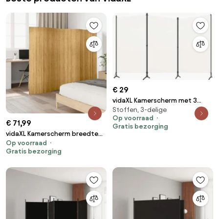
€ 29
vidaXL Kamerscherm met 3
Stoffen, 3-delige
panelen 260x180 cm stof wit
Op voorraad
€ 71,99
Gratis bezorging
vidaXL Kamerscherm breedte
Op voorraad
250 cm hoogte 165 cm bamboe
Gratis bezorging
natuurlijk