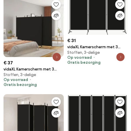
€ 31
vidaXL Kamerscherm met 3
Stoffen, 3-delige
panelen 260x180 cm zwart
Op voorraad
Gratis bezorging
€ 37
vidaXL Kamerscherm met 3
Stoffen, 3-delige
panelen 525x180 cm stof zwart
Op voorraad
Gratis bezorging