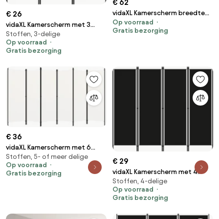
€ 62
vidaXL Kamerscherm breedte
€ 26
Op voorraad
250 cm hoogte 165 cm bamboe
vidaXL Kamerscherm met 3
Gratis bezorging
natuurlijk
Stoffen, 3-delige
panelen 150x180 cm zwart
Op voorraad
Gratis bezorging
€ 36
vidaXL Kamerscherm met 6
Stoffen, 5- of meer delige
panelen 300x180 cm wit
€ 29
Op voorraad
vidaXL Kamerscherm met 4
Gratis bezorging
Stoffen, 4-delige
panelen 200x180 cm zwart
Op voorraad
Gratis bezorging