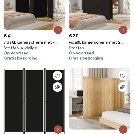
€ 41
€ 30
vidaXL Kamerscherm met 4
vidaXL Kamerscherm met 2
Stoffen, 4-delige
Stoffen
panelen 346x180 cm stof zwart
panelen 348x180 cm stof zwart
Op voorraad
Op voorraad
Gratis bezorging
Gratis bezorging