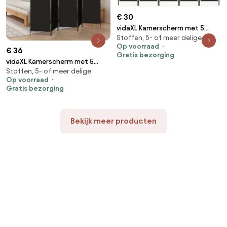
€ 30
vidaXL Kamerscherm met 5
Stoffen, 5- of meer delige
panelen 250x180 cm zwart
Op voorraad
€ 36
Gratis bezorging
vidaXL Kamerscherm met 5
Stoffen, 5- of meer delige
panelen 250x200 cm stof
Op voorraad
zwart
Gratis bezorging
Bekijk meer producten