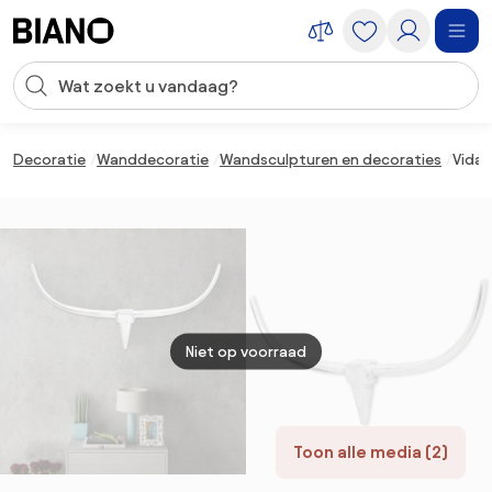
Navigatie overslaan, naar inhoud springen
Zoekopdracht invoeren
Inhoud overslaan, naar voettekst springen
Decoratie
Wanddecoratie
Wandsculpturen en decoraties
VidaX
Niet op voorraad
Toon alle media (2)