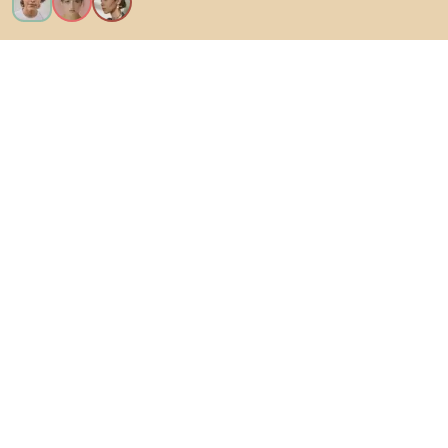
Ik wil alle functies!
Over Biano
Voor gebruikers
Voor winkels
Ga zeker op verkenning
Producten
AI-ontwerper