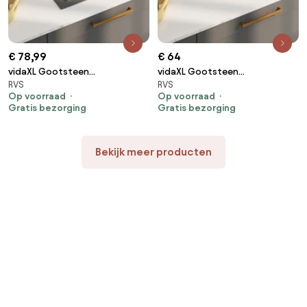
€ 78,99
€ 64
vidaXL Gootsteen
vidaXL Gootsteen
RVS
RVS
handgemaakt roestvrij staal
handgemaakt roestvrij staal
Op voorraad
Op voorraad
zwart
zwart
Gratis bezorging
Gratis bezorging
Bekijk meer producten