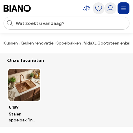
Navigatie overslaan, naar inhoud springen
Zoekopdracht invoeren
Inhoud overslaan, naar voettekst springen
Klussen
Keuken renovatie
Spoelbakken
VidaXL Gootsteen enkele 
Onze favorieten
€ 189
Stalen
spoelbak Fin
BRUSH COPPER