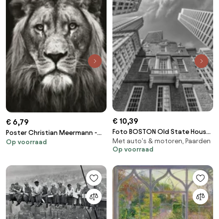
€ 10,39
€ 6,79
Foto BOSTON Old State House,
Poster Christian Meermann -
Met auto's & motoren, Paarden
Melanie Viola
Op voorraad
Löwe Black & White
Op voorraad