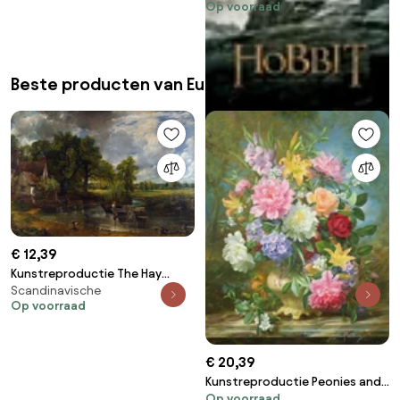
Op voorraad
Beste producten van Europosters.nl
€ 12,39
Kunstreproductie The Hay
Scandinavische
Wain, 1821, John Constable
Op voorraad
€ 20,39
Kunstreproductie Peonies and
Op voorraad
mixed flowers, Albert Williams