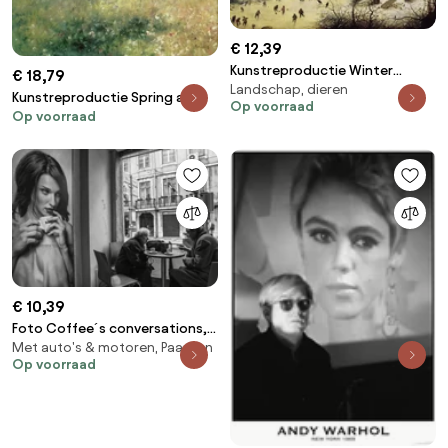
€ 12,39
Kunstreproductie Winter
€ 18,79
Landschap, dieren
Landscape with Skaters and a
Kunstreproductie Spring at
Op voorraad
Bird Trap, Pieter the Elder
Op voorraad
Chatou, c.1872-5, Pierre
Bruegel
Auguste Renoir
€ 10,39
Foto Coffee´s conversations,
Met auto's & motoren, Paarden
Luis Sarmento
Op voorraad