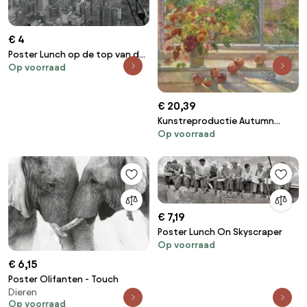
€ 4
Poster Lunch op de top van de
Op voorraad
wolkenkrabber
€ 20,39
Kunstreproductie Autumn
Op voorraad
Windows, 1993, Timothy Easton
€ 7,19
Poster Lunch On Skyscraper
Op voorraad
€ 6,15
Poster Olifanten - Touch
Dieren
Op voorraad