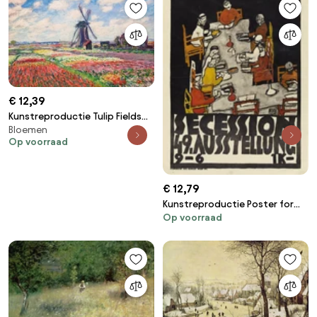
€ 12,39
Kunstreproductie Tulip Fields
Bloemen
with the Rijnsburg Windmill,
Op voorraad
1886, Claude Monet
€ 12,79
Kunstreproductie Poster for
Op voorraad
the Vienna Secession, 49th
Exhibition, Die Freunde, Egon
Schiele