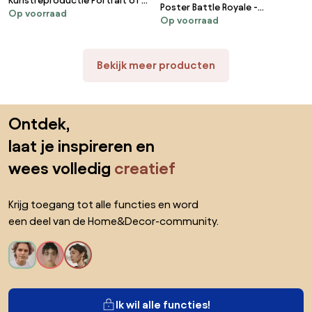
Kunstreproductie Portrait of a
Poster Battle Royale -
Op voorraad
young woman, 1896-97, Gustav
Op voorraad
Infographic
Klimt
Bekijk meer producten
Sla de voettekst over, ga naar het begin van de pagina
Ontdek,
laat je inspireren en
wees volledig
creatief
Krijg toegang tot alle functies en word
een deel van de Home&Decor-community.
Ik wil alle functies!