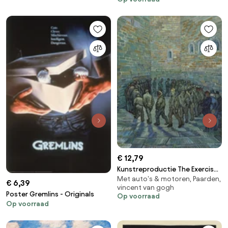
€ 12,79
Kunstreproductie The Exercise
Met auto's & motoren, Paarden,
Yard, or The Convict Prison,
€ 6,39
vincent van gogh
1890, Vincent van Gogh
Poster Gremlins - Originals
Op voorraad
Op voorraad