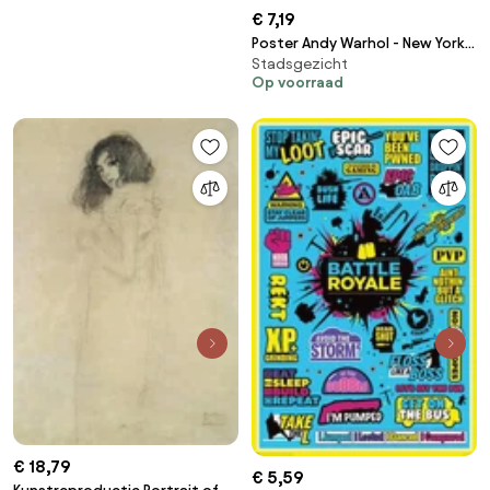
€ 7,19
Poster Andy Warhol - New York
Stadsgezicht
1965
Op voorraad
€ 18,79
€ 5,59