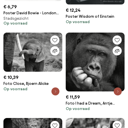
€ 6,79
€ 12,24
Poster David Bowie - London
Poster Wisdom of Einstein
Stadsgezicht
1977
Op voorraad
Op voorraad
€ 10,39
Foto Close, Bjoern Alicke
Op voorraad
€ 11,59
Foto I had a Dream, Antje
Op voorraad
Wenner-Braun