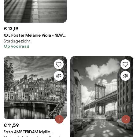
€ 13,19
XXL Poster Melanie Viola - NEW
Stadsgezicht
YORK CITY Brooklyn Bridge
Op voorraad
€ 11,59
Foto AMSTERDAM Idyllic