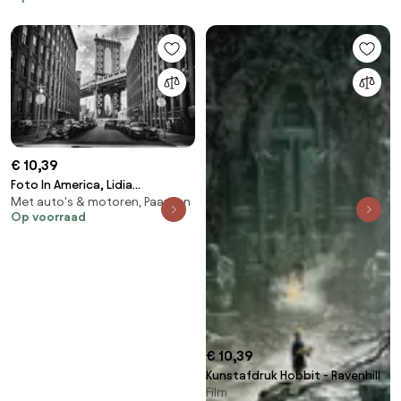
€ 10,39
Foto In America, Lidia
Met auto's & motoren, Paarden
Vanhamme
Op voorraad
€ 10,39
Kunstafdruk Hobbit - Ravenhill
Film