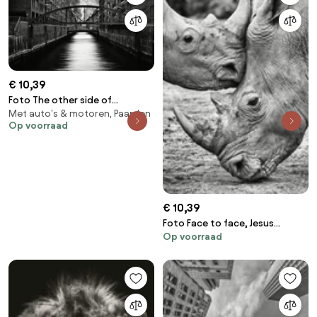
€ 10,39
Foto The other side of
Met auto's & motoren, Paarden
Hamburg, Stefan Eisele
Op voorraad
€ 10,39
Foto Face to face, Jesus
Op voorraad
Concepcion Alvarado