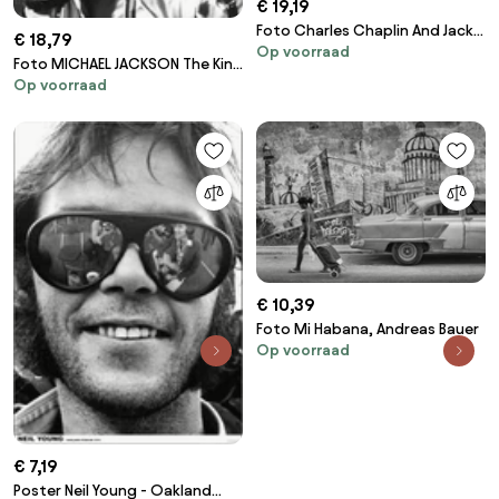
€ 19,19
Foto Charles Chaplin And Jackie
€ 18,79
Op voorraad
Coogan
Foto MICHAEL JACKSON The King
Op voorraad
of Pop', .
€ 10,39
Foto Mi Habana, Andreas Bauer
Op voorraad
€ 7,19
Poster Neil Young - Oakland