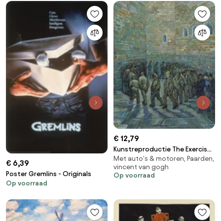
€ 12,79
Kunstreproductie The Exercise
Met auto's & motoren, Paarden,
Yard, or The Convict Prison,
€ 6,39
vincent van gogh
1890, Vincent van Gogh
Poster Gremlins - Originals
Op voorraad
Op voorraad