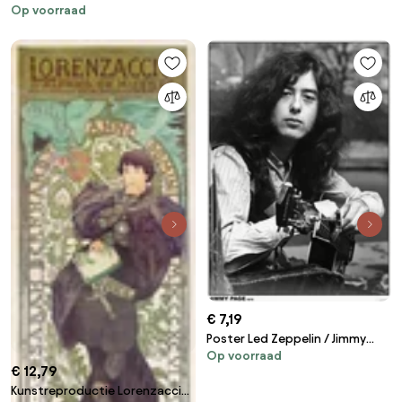
Op voorraad
1974
€ 7,19
Poster Led Zeppelin / Jimmy
Op voorraad
Page - Guitar 1970
€ 12,79
Kunstreproductie Lorenzaccio,