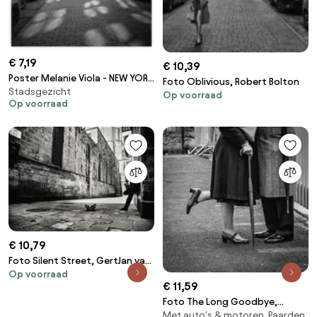
€ 7,19
€ 10,39
Poster Melanie Viola - NEW YORK
Foto Oblivious, Robert Bolton
Stadsgezicht
CITY Manhattan Bridge
Op voorraad
Op voorraad
€ 10,79
Foto Silent Street, GertJan van
Op voorraad
Geerenstein
€ 11,59
Foto The Long Goodbye,
Met auto's & motoren, Paarden
Richard Bland