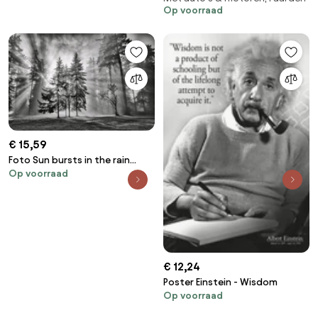
Op voorraad
€ 15,59
Foto Sun bursts in the rain
Op voorraad
forest,, LeonU
€ 12,24
Poster Einstein - Wisdom
Op voorraad