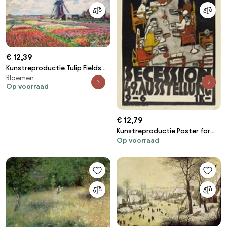
€ 12,39
Kunstreproductie Tulip Fields
Bloemen
with the Rijnsburg Windmill,
Op voorraad
1886, Claude Monet
€ 12,79
Kunstreproductie Poster for
Op voorraad
the Vienna Secession, 49th
Exhibition, Die Freunde, Egon
Schiele