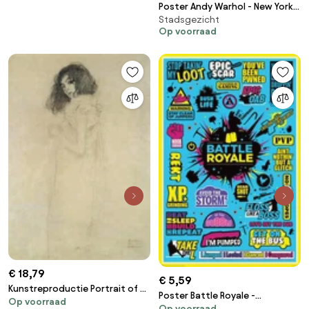
Poster Andy Warhol - New York
Stadsgezicht
1965
Op voorraad
€ 18,79
€ 5,59
Kunstreproductie Portrait of a
Poster Battle Royale -
Op voorraad
young woman, 1896-97, Gustav
Op voorraad