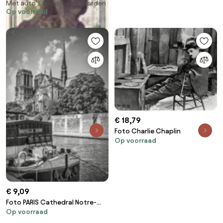
Met auto's & motoren, Paarden
Alfons Mucha
Op voorraad
€ 18,79
Foto Charlie Chaplin
Op voorraad
€ 9,09
Foto PARIS Cathedral Notre-
Op voorraad
Dame | monochrome, Melanie
Viola