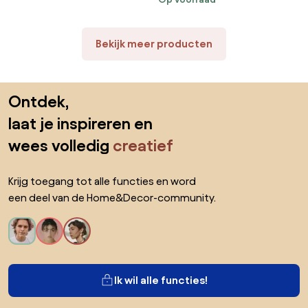
Infographic
Klimt
Bekijk meer producten
Sla de voettekst over, ga naar het begin van de pagina
Ontdek,
laat je inspireren en
wees volledig
creatief
Krijg toegang tot alle functies en word
een deel van de Home&Decor-community.
Ik wil alle functies!