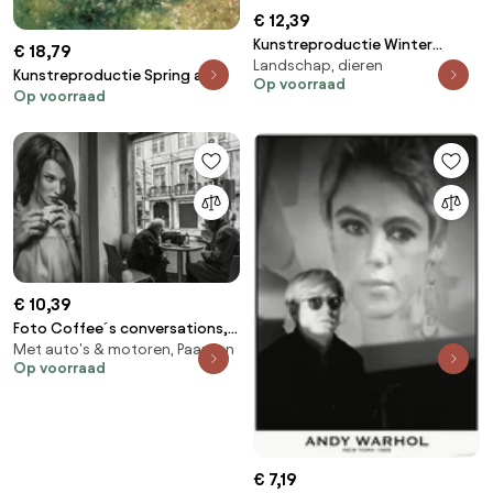
€ 12,39
Kunstreproductie Winter
€ 18,79
Landschap, dieren
Landscape with Skaters and a
Kunstreproductie Spring at
Op voorraad
Bird Trap, Pieter the Elder
Op voorraad
Chatou, c.1872-5, Pierre
Bruegel
Auguste Renoir
€ 10,39
Foto Coffee´s conversations,
Met auto's & motoren, Paarden
Luis Sarmento
Op voorraad
€ 7,19