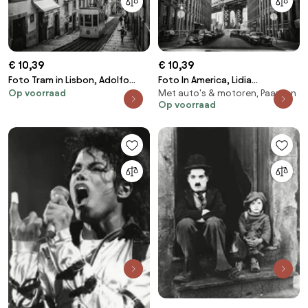
€ 10,39
€ 10,39
Foto Tram in Lisbon, Adolfo
Foto In America, Lidia
Op voorraad
Met auto's & motoren, Paarden
Urrutia
Vanhamme
Op voorraad