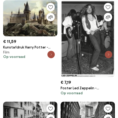
€ 11,59
Kunstafdruk Harry Potter -
Film
Hogwarts
Op voorraad
€ 7,19
Poster Led Zeppelin -
Op voorraad
Southampton Uni