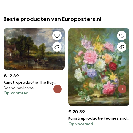
Beste producten van Europosters.nl
€ 12,39
Kunstreproductie The Hay
Scandinavische
Wain, 1821, John Constable
Op voorraad
€ 20,39
Kunstreproductie Peonies and
Op voorraad
mixed flowers, Albert Williams