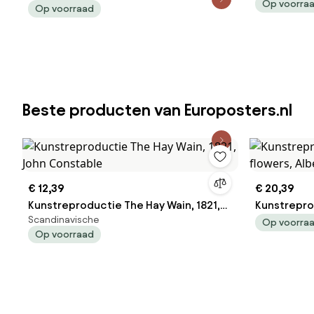
Op voorra
Usis
Op voorraad
Beste producten van Europosters.nl
€ 12,39
€ 20,39
Kunstreproductie The Hay Wain, 1821,
Kunstrepro
Scandinavische
John Constable
flowers, Al
Op voorra
Op voorraad