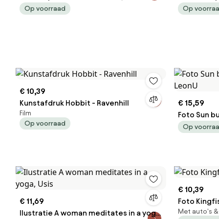
van Gogh
Verbiest
Op voorraad
Op voorra
€ 10,39
Kunstafdruk Hobbit - Ravenhill
€ 15,59
Film
Foto Sun bur
Op voorraad
LeonU
Op voorra
€ 10,39
€ 11,69
Foto Kingfi
Met auto's &
Ilustratie A woman meditates in a yoga,