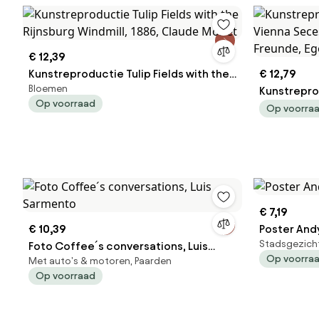
€ 12,39
Kunstreproductie Tulip Fields with the
€ 12,79
Bloemen
Rijnsburg Windmill, 1886, Claude Monet
Kunstrepro
Op voorraad
Vienna Sece
Op voorra
Freunde, E
€ 7,19
€ 10,39
Poster And
Stadsgezich
Foto Coffee´s conversations, Luis
Op voorra
Met auto's & motoren, Paarden
Sarmento
Op voorraad