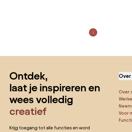
Sla de voettekst over, ga naar het begin van de pagina
Ontdek,
Over
laat je inspireren en
Over 
wees volledig
Werken
Neem 
creatief
Voor 
Funct
Krijg toegang tot alle functies en word