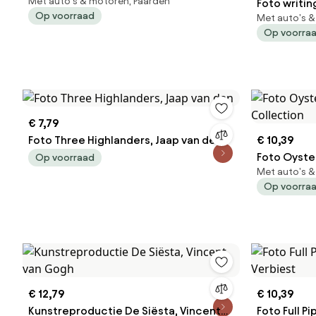
Met auto's & motoren, Paarden
Foto writin
Op voorraad
Met auto's &
MQEP
Op voorra
€ 7,79
Foto Three Highlanders, Jaap van den
€ 10,39
Foto Oyster
Op voorraad
Met auto's &
Collection
Op voorra
€ 12,79
€ 10,39
Kunstreproductie De Siësta, Vincent
Foto Full P