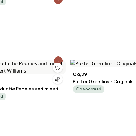
ad
€ 6,39
Poster Gremlins - Originals
ductie Peonies and mixed
Op voorraad
bert Williams
ad