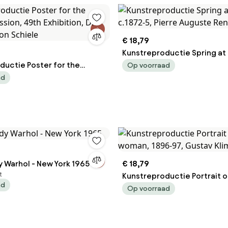
€ 18,79
Kunstreproductie Spring at
ductie Poster for the
c.1872-5, Pierre Auguste Ren
Op voorraad
ssion, 49th Exhibition, Die
ad
gon Schiele
y Warhol - New York 1965
€ 18,79
t
Kunstreproductie Portrait o
ad
woman, 1896-97, Gustav Kli
Op voorraad