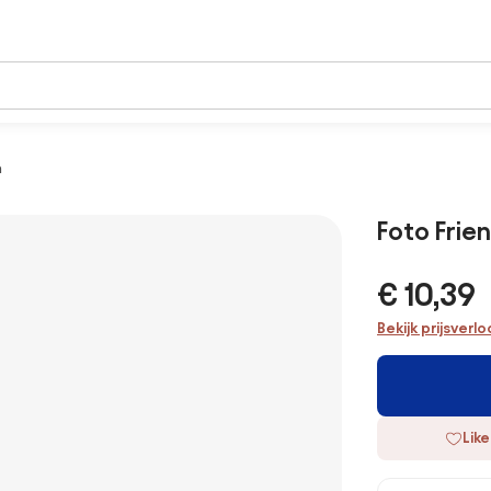
h
Foto Frie
€ 10,39
Bekijk prijsverl
Like