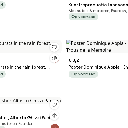
Kunstreproductie Landscap
ad
Met auto's & motoren, Paarden
Fall of Icarus, c.1558, Bruege
Op voorraad
Elder
€ 3,2
sts in the rain forest,,
Poster Dominique Appia - En
Trous de la Mémoire
ad
Op voorraad
sher, Alberto Ghizzi Panizza
 motoren, Paarden