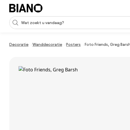
Navigatie overslaan, naar inhoud springen
Zoekopdracht invoeren
Inhoud overslaan, naar voettekst springen
Decoratie
Wanddecoratie
Posters
Foto Friends, Greg Bars