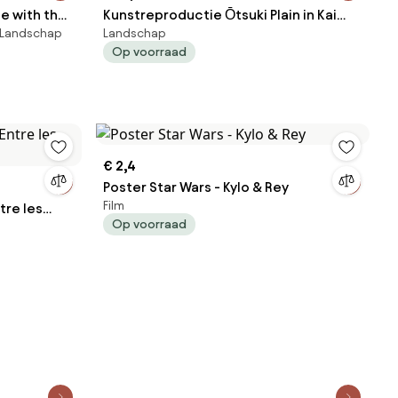
e with the
Kunstreproductie Ōtsuki Plain in Kai
, Landschap
Landschap
l, Pieter the
Province (Japanese Spring Landscape)
Op voorraad
- Utagawa Hiroshige
€ 2,4
Poster Star Wars - Kylo & Rey
Film
tre les
Op voorraad