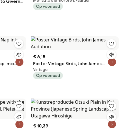
Met auto's & motoren, Paarden
to Giverny,
Op voorraad
€ 6,15
ap into
Poster Vintage Birds, John James
Vintage
Audubon
Op voorraad
€ 10,39