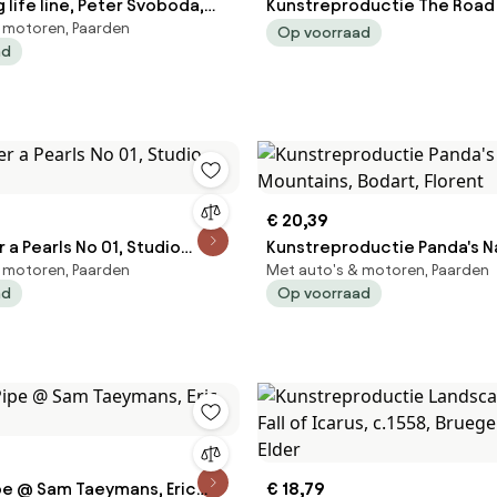
g life line, Peter Svoboda,
Kunstreproductie The Road 
 motoren, Paarden
Winter, 1885, Claude Monet
Op voorraad
ad
€ 20,39
 a Pearls No 01, Studio
Kunstreproductie Panda's N
 motoren, Paarden
Met auto's & motoren, Paarden
Mountains, Bodart, Florent
ad
Op voorraad
ipe @ Sam Taeymans, Eric
€ 18,79