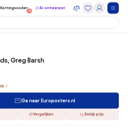
Kortingscodes
AI-ontwerper
75
nds, Greg Barsh
oop
Ga naar Europosters.nl
Vergelijken
Bekijk prijs