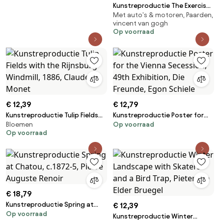
Kunstreproductie The Exercise
Met auto's & motoren, Paarden,
Yard, or The Convict Prison,
vincent van gogh
1890, Vincent van Gogh
Op voorraad
€ 12,39
€ 12,79
Kunstreproductie Tulip Fields
Kunstreproductie Poster for
Bloemen
Op voorraad
with the Rijnsburg Windmill,
the Vienna Secession, 49th
Op voorraad
1886, Claude Monet
Exhibition, Die Freunde, Egon
Schiele
€ 18,79
Kunstreproductie Spring at
€ 12,39
Op voorraad
Chatou, c.1872-5, Pierre
Kunstreproductie Winter