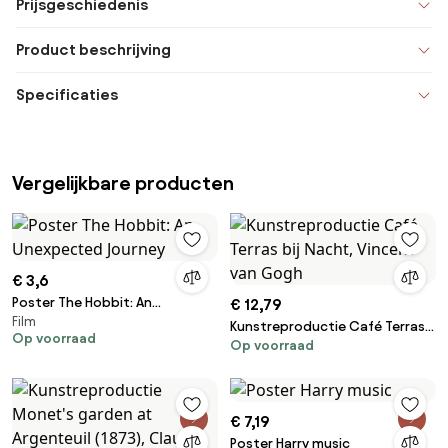
Prijsgeschiedenis
Product beschrijving
Specificaties
Vergelijkbare producten
€ 3,6
Poster The Hobbit: An
€ 12,79
Film
Unexpected Journey
Kunstreproductie Café Terras
Op voorraad
Op voorraad
bij Nacht, Vincent van Gogh
€ 7,19
Poster Harry music