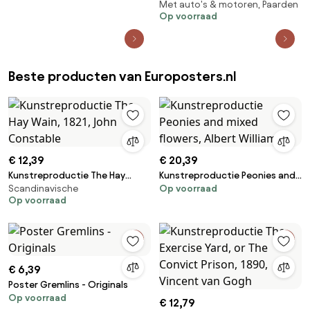
Met auto's & motoren, Paarden
at Bethlehem, Brueghel, Pieter
Op voorraad
the Younger
Beste producten van Europosters.nl
€ 12,39
€ 20,39
Kunstreproductie The Hay
Kunstreproductie Peonies and
Scandinavische
Op voorraad
Wain, 1821, John Constable
mixed flowers, Albert Williams
Op voorraad
€ 6,39
Poster Gremlins - Originals
Op voorraad
€ 12,79