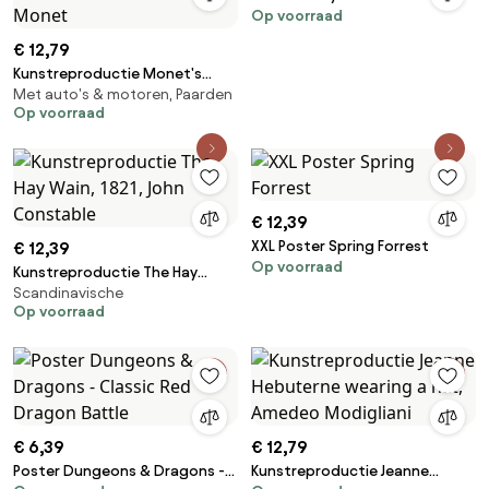
Op voorraad
€ 12,79
Kunstreproductie Monet's
Met auto's & motoren, Paarden
garden at Argenteuil (1873),
Op voorraad
Claude Monet
€ 12,39
XXL Poster Spring Forrest
€ 12,39
Op voorraad
Kunstreproductie The Hay
Scandinavische
Wain, 1821, John Constable
Op voorraad
€ 6,39
€ 12,79
Poster Dungeons & Dragons -
Kunstreproductie Jeanne