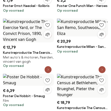
€ 7,19
€ 3,2
Poster Ernst Haeckel - Kolibris
Poster One Punch Man - Heroes
Op voorraad
Op voorraad
€ 20,39
Kunstreproductie Milan - San
€ 12,79
Op voorraad
Remo, Southwood, Eliza
Kunstreproductie The Exercise
Met auto's & motoren, Paarden,
Yard, or The Convict Prison,
vincent van gogh
1890, Vincent van Gogh
Op voorraad
€ 6,39
Poster De Hobbit - Smaug
Film
€ 18,79
Op voorraad
Kunstreproductie The Census