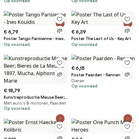
Op voorraad
Op voorraad
Classic Red Dragon Battle
Hebuterne wearing a hat,
Amedeo Modigliani
€ 6,79
€ 6,39
Poster Tango Parisienne - Ines
Poster The Last of Us - Key Art
Op voorraad
Op voorraad
Kouidis
€ 6,15
Poster Paarden - Rennen
Dieren
Op voorraad
€ 18,79
Kunstreproductie Meuse Beer;
Met auto's & motoren, Paarden
Bieres de La Meuse, 1897,
Op voorraad
Mucha, Alphonse Marie