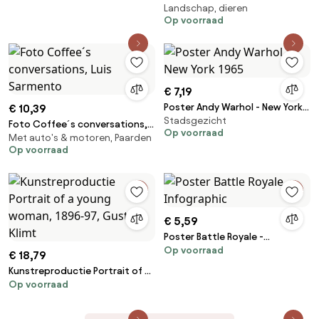
Auguste Renoir
Landschap, dieren
Landscape with Skaters and a
Op voorraad
Bird Trap, Pieter the Elder
Bruegel
€ 7,19
Poster Andy Warhol - New York
€ 10,39
Stadsgezicht
1965
Foto Coffee´s conversations,
Op voorraad
Met auto's & motoren, Paarden
Luis Sarmento
Op voorraad
€ 5,59
Poster Battle Royale -
Op voorraad
Infographic
€ 18,79
Kunstreproductie Portrait of a
Op voorraad
young woman, 1896-97, Gustav
Klimt