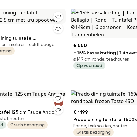
ining tuintafel
 cm, metalen, rechthoekige
2,5 cm met kruispoot wit
€ 550
orging
+ 15% kassakorting | Tuin ee
⌀ 149 cm, ronde, teakhouten
Bellagio | Rond | Tuintafel Polywood |
Op voorraad
Ø149cm | 6 personen | Kees
Tuinmeubelen
Dining Tuintafel 125 cm Taupe Ancona
€ 1.199
stof, houten
Prado dining tuintafel 160ø
ad
Gratis bezorging
Ronde, teakhouten, houten
teak frozen Taste 4SO
Gratis bezorging