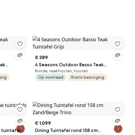
€ 389
4 Seasons Outdoor Basso Teak
Ronde, teakhouten, houten
Tuintafel Grijs
ging
Op voorraad
Gratis bezorging
€ 1.099
 tuintafels
Dining Tuintafel rond 158 cm