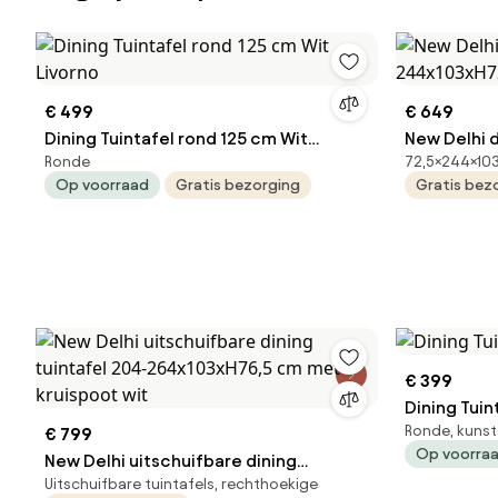
€ 499
€ 649
Dining Tuintafel rond 125 cm Wit
New Delhi d
Ronde
72,5×244×103
Livorno
244x103xH7
Op voorraad
Gratis bezorging
Gratis bez
€ 399
Ronde, kunst
€ 799
Op voorra
New Delhi uitschuifbare dining
Uitschuifbare tuintafels, rechthoekige
tuintafel 204-264x103xH76,5 cm met