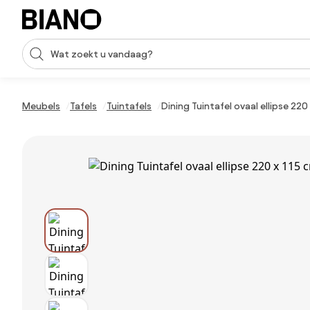
Navigatie overslaan, naar inhoud springen
Zoekopdracht invoeren
Inhoud overslaan, naar voettekst springen
Meubels
Tafels
Tuintafels
Dining Tuintafel ovaal ellipse 220