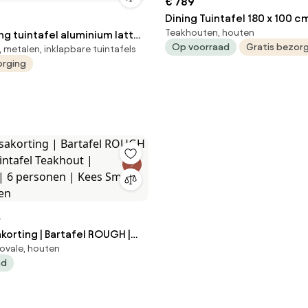
€ 789
Dining Tuintafel 180 x 100 cm Taupe
Teakhouten, houten
ng tuintafel aluminium latte
Cardiff
Op voorraad
Gratis bezor
 metalen, inklapbare tuintafels
verstelbaar 136x72xH51/78
orging
0
korting | Bartafel ROUGH |
ovale, houten
ad
en | Kees Smit Tuinmeubelen