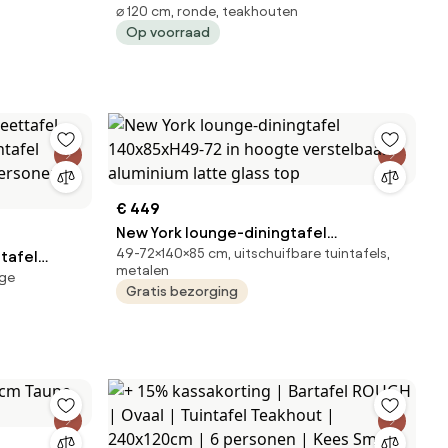
⌀ 120 cm, ronde, teakhouten
ROUGH | Rond | Tuintafel Teakhout |
Op voorraad
Ø120cm | 4 personen | Kees Smit
Tuinmeubelen
€ 449
New York lounge-diningtafel
49-72×140×85 cm, uitschuifbare tuintafels,
ttafel
140x85xH49-72 in hoogte verstelbaar
metalen
ige
aluminium latte glass top
Gratis bezorging
rsonen |