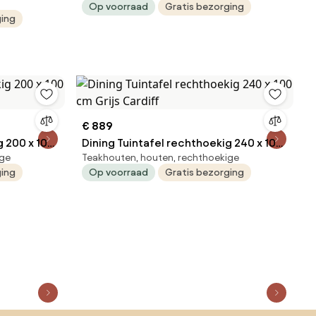
Zand/Beige Trino
Op voorraad
Gratis bezorging
ging
€ 889
g 200 x 100
Dining Tuintafel rechthoekig 240 x 100
ige
Teakhouten, houten, rechthoekige
cm Grijs Cardiff
ging
Op voorraad
Gratis bezorging