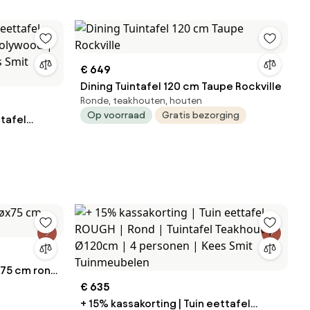
€ 649
Dining Tuintafel 120 cm Taupe Rockville
Ronde, teakhouten, houten
Op voorraad
Gratis bezorging
ttafel
 Smit
x75 cm rond
€ 635
+ 15% kassakorting | Tuin eettafel