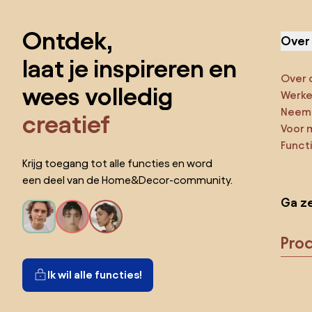
Sla de voettekst over, ga naar het begin van de pagina
Ontdek,
Over
laat je inspireren en
Over 
wees volledig
Werken
Neem 
creatief
Voor 
Funct
Krijg toegang tot alle functies en word
een deel van de Home&Decor-community.
Ga ze
Pro
Ik wil alle functies!