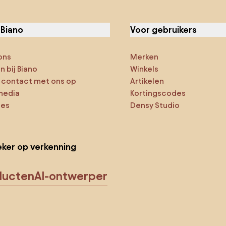
 Biano
Voor gebruikers
ons
Merken
 bij Biano
Winkels
contact met ons op
Artikelen
media
Kortingscodes
ies
Densy Studio
ker op verkenning
ducten
AI-ontwerper