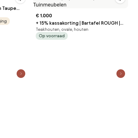
€ 1.000
ging
+ 15% kassakorting | Bartafel ROUGH |
Teakhouten, ovale, houten
Ovaal | Tuintafel Teakhout | 240x120cm
Op voorraad
| 6 personen | Kees Smit Tuinmeubelen