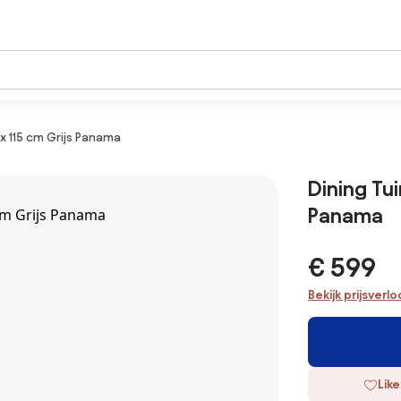
 x 115 cm Grijs Panama
Dining Tui
Panama
€ 599
Bekijk prijsverl
Like