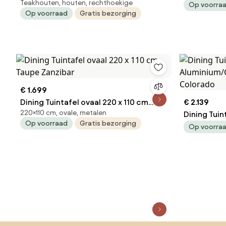
Teakhouten, houten, rechthoekige
Op voorra
Op voorraad
Gratis bezorging
€ 1.699
Dining Tuintafel ovaal 220 x 110 cm
€ 2.139
220×110 cm, ovale, metalen
Taupe Zanzibar
Dining Tuintafel 2
Op voorraad
Gratis bezorging
Aluminium
Op voorra
Colorado