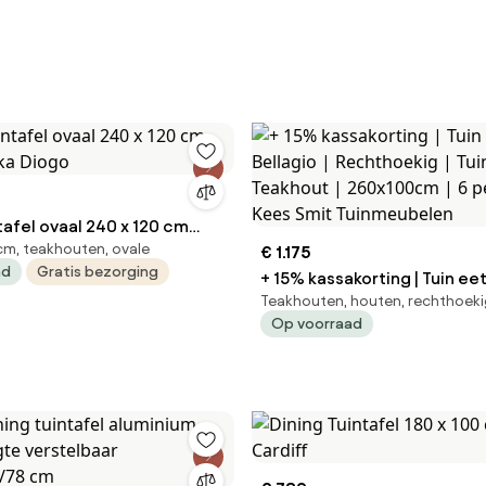
tafel ovaal 240 x 120 cm
m, teakhouten, ovale
ika Diogo
€ 1.175
ad
Gratis bezorging
+ 15% kassakorting | Tuin ee
Teakhouten, houten, rechthoek
Bellagio | Rechthoekig | Tuintafel
Op voorraad
Teakhout | 260x100cm | 6 pe
Kees Smit Tuinmeubelen