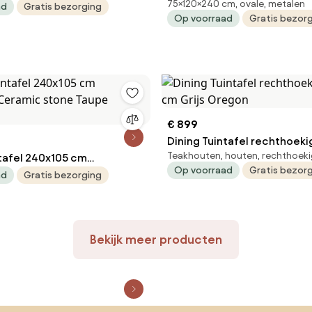
75×120×240 cm, ovale, metalen
240 x 120 cm Grijs Weave
ad
Gratis bezorging
Op voorraad
Gratis bezor
€ 899
Dining Tuintafel rechthoeki
Teakhouten, houten, rechthoek
40x105 cm
cm Grijs Oregon
Op voorraad
Gratis bezor
/Ceramic stone Taupe
ad
Gratis bezorging
Bekijk meer producten