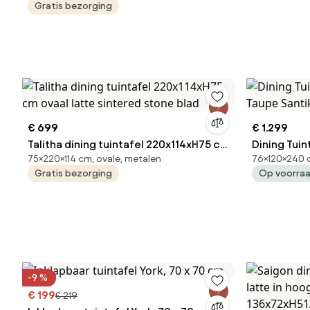
Gratis bezorging
kruispoot wit
€ 699
€ 1.299
Talitha dining tuintafel 220x114xH75 cm
Dining Tuin
75×220×114 cm, ovale, metalen
76×120×240 c
ovaal latte sintered stone blad
Taupe Sant
Gratis bezorging
Op voorra
-9 %
€ 199
€ 219