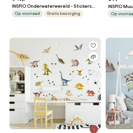
INSPIO Onderwaterwereld - Stickers
INSPIO Muu
voor een kinderkamer
Op voorraad
Gratis bezorging
Op voorra