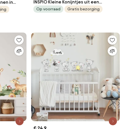
INSPIO Kleine Konijntjes uit een
nen in
sprookjesboek - Aquarel muurstickers
Op voorraad
Gratis bezorging
ging
€ 24,9