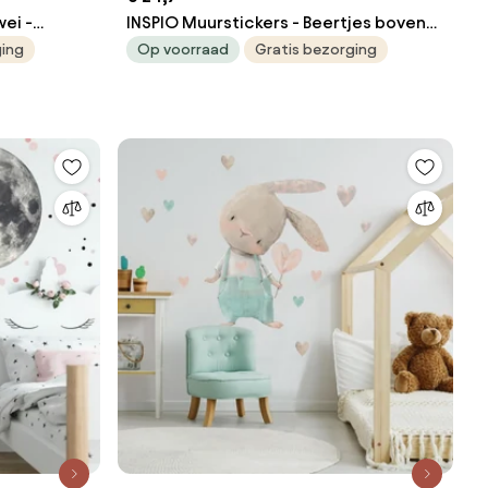
wei -
INSPIO Muurstickers - Beertjes boven
het bedje met een naam
ging
Op voorraad
Gratis bezorging