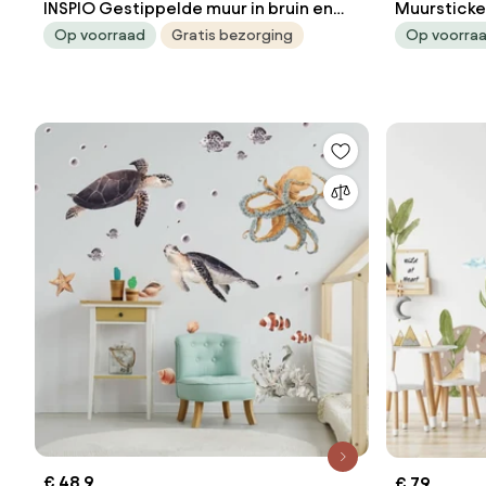
INSPIO Gestippelde muur in bruin en
Muursticker
roze
groeimete
Op voorraad
Gratis bezorging
Op voorra
€ 48,9
€ 79