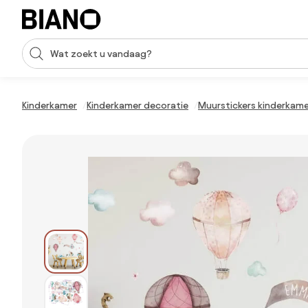
Navigatie overslaan, naar inhoud springen
Zoekopdracht invoeren
Inhoud overslaan, naar voettekst springen
Kinderkamer
Kinderkamer decoratie
Muurstickers kinderkam