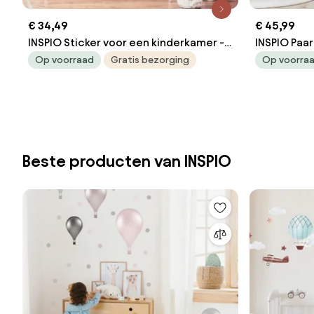
€ 34,49
€ 45,99
INSPIO Sticker voor een kinderkamer -
INSPIO Paa
Grijs-roze uil
Beertjes
Op voorraad
Gratis bezorging
Op voorra
Beste producten van INSPIO