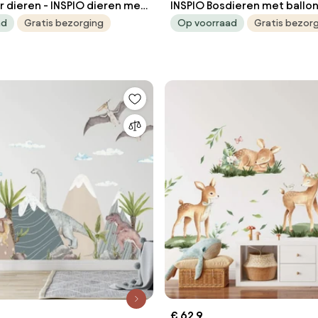
 dieren - INSPIO dieren met
INSPIO Bosdieren met ballon
rs
bruine kleuren
ad
Gratis bezorging
Op voorraad
Gratis bezor
€ 62,9