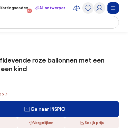
Kortingscodes
AI-ontwerper
53
lfklevende roze ballonnen met een
 een kind
oop
Ga naar INSPIO
Vergelijken
Bekijk prijs