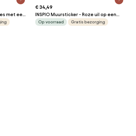
€ 34,49
jes met een
INSPIO Muursticker - Roze uil op een
maan
ging
Op voorraad
Gratis bezorging