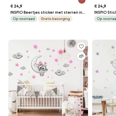
€ 24,9
€ 24,9
INSPIO Beertjes sticker met sterren in
INSPIO Sti
roze kleuren
meubels - 
Op voorraad
Gratis bezorging
Op voorra