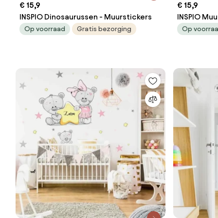
€ 15,9
€ 15,9
INSPIO Dinosaurussen - Muurstickers
INSPIO Muur
jongens
Op voorraad
Gratis bezorging
Op voorra