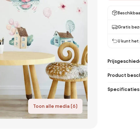
Beschikbaa
Gratis bez
U kunt het
Prijsgeschied
Product besch
Specificaties
Toon alle media (6)