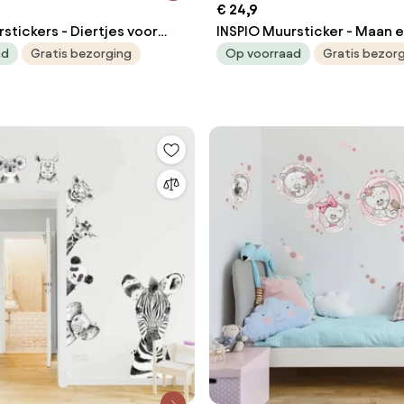
€ 24,9
stickers - Diertjes voor
INSPIO Muursticker - Maan 
op de Ladder
ad
Gratis bezorging
Op voorraad
Gratis bezor