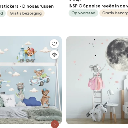
INSPIO Speelse reeën in de 
rstickers - Dinosaurussen
muurstickers
Op voorraad
Gratis bezor
ad
Gratis bezorging