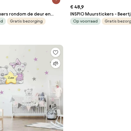
€ 48,9
ckers rondom de deur en
INSPIO Muurstickers - Beert
Zwart-witte diertjes
naam in roze kleur
ad
Gratis bezorging
Op voorraad
Gratis bezor