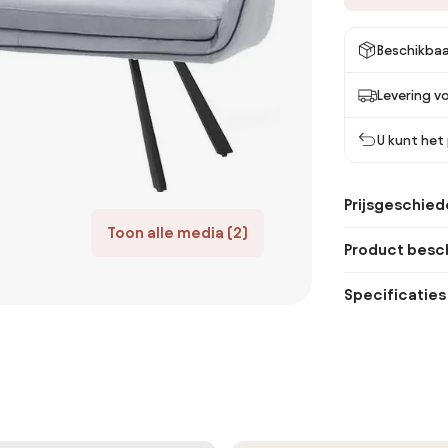
Beschikbaa
Levering v
U kunt het
Prijsgeschied
Toon alle media (2)
Product besch
Specificaties