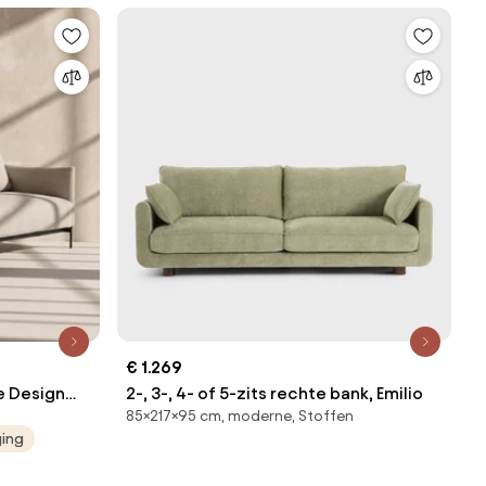
€ 1.269
xe Design
2-, 3-, 4- of 5-zits rechte bank, Emilio
85×217×95 cm, moderne, Stoffen
ging