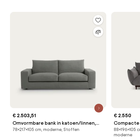
€ 2.503,51
€ 2.550
Omvormbare bank in katoen/linnen,
Compacte 
78×217×105 cm, moderne, Stoffen
88×196×105 c
Skander
polyesterm
moderne