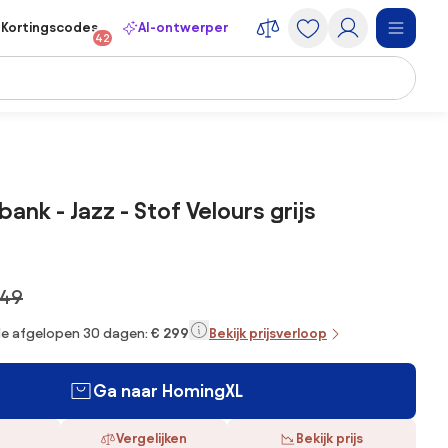
Kortingscodes
AI-ontwerper
42
ank - Jazz - Stof Velours grijs
349
 de afgelopen 30 dagen:
€ 299
Bekijk prijsverloop
Ga naar HomingXL
Vergelijken
Bekijk prijs