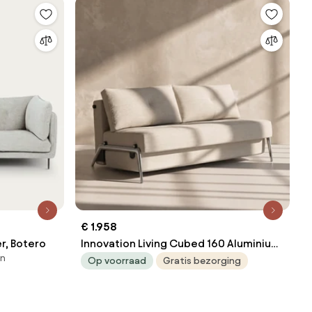
€ 1.958
r, Botero
Innovation Living Cubed 160 Aluminium
en
Tweepersoons Slaapbank 160
Op voorraad
Gratis bezorging