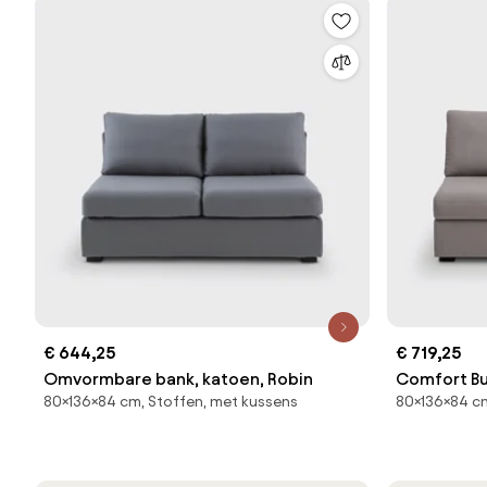
€ 644,25
€ 719,25
Omvormbare bank, katoen, Robin
Comfort Bu
80×136×84 cm, Stoffen, met kussens
80×136×84 cm