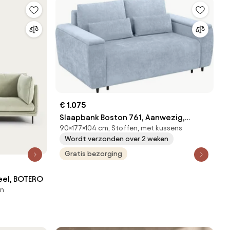
€ 1.075
Slaapbank Boston 761, Aanwezig,
90×177×104 cm, Stoffen, met kussens
90x177x104cm, 99 kg, Poten: Hout
Wordt verzonden over 2 weken
Gratis bezorging
eel, BOTERO
en