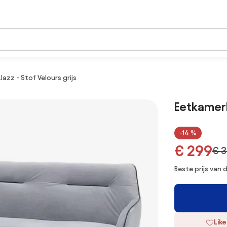
azz - Stof Velours grijs
Eetkamerb
-14 %
€ 299
€ 
Beste prijs van
Like