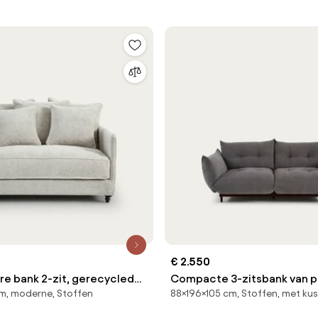
€ 2.550
 bank 2-zit, gerecycled
Compacte 3-zitsbank van p
m, moderne, Stoffen
88×196×105 cm, Stoffen, met ku
Lazare
katoen, VITORIA