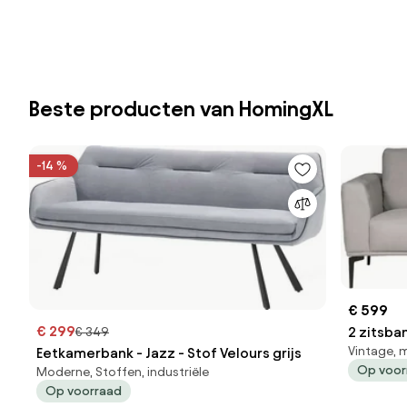
Beste producten van HomingXL
-14 %
€ 599
€ 299
2 zitsban
€ 349
Vintage, 
Eetkamerbank - Jazz - Stof Velours grijs
Op voor
Moderne, Stoffen, industriële
Op voorraad