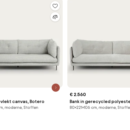
€ 2.560
evlekt canvas, Botero
Bank in gerecycled polyeste
m, moderne, Stoffen
80×221×106 cm, moderne, Stoff