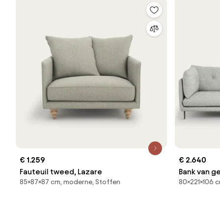
€ 1.259
€ 2.640
Fauteuil tweed, Lazare
Bank van g
85×87×87 cm, moderne, Stoffen
80×221×106 c