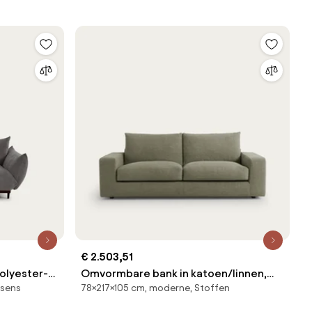
€ 2.503,51
olyester-
Omvormbare bank in katoen/linnen,
ssens
78×217×105 cm, moderne, Stoffen
Skander