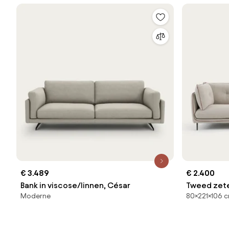
€ 3.489
€ 2.400
Bank in viscose/linnen, César
Tweed zete
Moderne
80×221×106 c