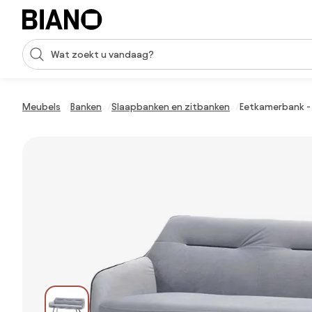
Navigatie overslaan, naar inhoud springen
Zoekopdracht invoeren
Inhoud overslaan, naar voettekst springen
Meubels
Banken
Slaapbanken en zitbanken
Eetkamerbank - J