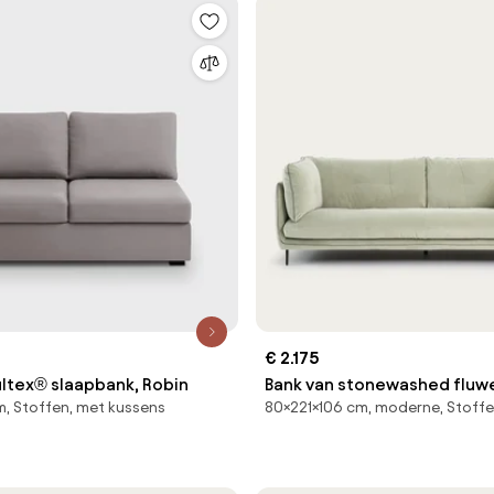
€ 2.175
ltex® slaapbank, Robin
Bank van stonewashed fluw
, Stoffen, met kussens
80×221×106 cm, moderne, Stoff