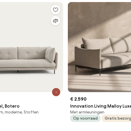
€ 2.590
l, Botero
Innovation Living Malloy Lu
m, moderne, Stoffen
Met armleuningen
Slaapbank
Op voorraad
Gratis bezor