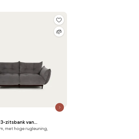
3-zitsbank van
m, met hoge rugleuning,
ix, VITORIA