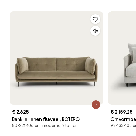
€ 2.625
€ 2.159,25
Bank in linnen fluweel, BOTERO
Omvormbare
80×221×106 cm, moderne, Stoffen
93×133×105 c
polyester, 