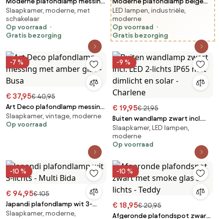
Moderne plafondlamp messing
Moderne plafondlamp beige
Slaapkamer, moderne, met
LED lampen, industriële,
met amber glas 6-lichts - Ryan
stof incl. LED 3-staps dimbaar -
schakelaar
moderne
Bredow
Op voorraad
Op voorraad
Gratis bezorging
Gratis bezorging
-7 %
-9 %
€ 37,95
€ 40,95
Art Deco plafondlamp messing
€ 19,95
€ 21,95
Slaapkamer, vintage, moderne
met amber glas - Busa
Buiten wandlamp zwart incl.
Op voorraad
Slaapkamer, LED lampen,
LED 2-lichts IP65 met dimlicht
moderne
en solar - Charlene
Op voorraad
-10 %
-10 %
€ 94,95
€ 105
Japandi plafondlamp wit 3-
€ 18,95
€ 20,95
Slaapkamer, moderne,
lichts - Multi Bida
Afgeronde plafondspot zwart