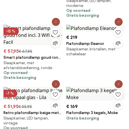
Slaapkamer, LED lampen,
staps dimbaar 4-lichts - Lupolo
moderne
Op voorraad
Gratis bezorging
-15 %
€ 219
Plafondlamp Eleanor
Slaapkamer, kristallen, met
€ 57,95
€ 67,95
schakelaar
Smart plafondlamp goud rond
Slaapkamer, met
incl. 3 Wifi G95 - Facil
afstandsbediening, ronde
Op voorraad
Gratis bezorging
-7 %
€ 51,95
€ 169
€ 55,95
Retro plafondlamp beige met
Plafondlamp 3 kegels, Moke
Slaapkamer, LED lampen,
Gratis bezorging
opaal glas - Lila
vintage
Op voorraad