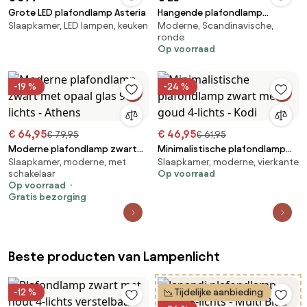
Grote LED plafondlamp Asteria
Hangende plafondlamp
Slaapkamer, LED lampen, keuken
Moderne, Scandinavische,
APP1303-1C Black
ronde
Op voorraad
-19 %
-24 %
€ 64,95
€ 46,95
€ 79,95
€ 61,95
Moderne plafondlamp zwart
Minimalistische plafondlamp
Slaapkamer, moderne, met
Slaapkamer, moderne, vierkante
met opaal glas 9-lichts -
zwart met goud 4-lichts - Kodi
schakelaar
Op voorraad
Athens
Op voorraad
Gratis bezorging
Beste producten van Lampenlicht
-12 %
Tijdelijke aanbieding