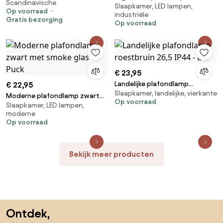
Scandinavische
Slaapkamer, LED lampen,
met smoke glas 3-lichts -
Op voorraad
industriële
Teddy
Gratis bezorging
Op voorraad
€ 23,95
Landelijke plafondlamp
€ 22,95
Slaapkamer, landelijke, vierkante
roestbruin 26,5 IP44 - Bri
Moderne plafondlamp zwart
Op voorraad
Slaapkamer, LED lampen,
met smoke glas - Puck
moderne
Op voorraad
Bekijk meer producten
Sla de voettekst over, ga naar het begin van de pagina
Ontdek,