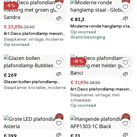
-8 %
€ 83,3
Moderne ronde hanglamp staal
€ 23,95
€ 25,95
Op voorraad
- Globe
Art Deco plafondlamp messing
Gratis bezorging
Slaapkamer, vintage, moderne
met groen glas - Sandra
Op voorraad
-18 %
€ 269
Glazen bollen plafondlamp
€ 31,95
€ 38,95
Slaapkamer, kristallen, moderne
Bubbles
Art Deco plafondlamp messing
Slaapkamer, vintage, met
met helder glas - Banci
schakelaar
Op voorraad
€ 399
€ 23