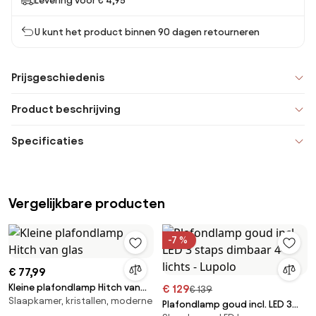
Levering voor € 4,95
U kunt het product binnen 90 dagen retourneren
Prijsgeschiedenis
Product beschrijving
Specificaties
Vergelijkbare producten
-7 %
€ 77,99
Kleine plafondlamp Hitch van
€ 129
€ 139
Slaapkamer, kristallen, moderne
glas
Plafondlamp goud incl. LED 3