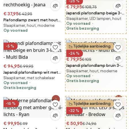
-26 %
€ 79,95
€ 108,75
Japandi plafondlamp beige 3-
€ 37,95
€ 42,95
Slaapkamer, LED lampen, hout
lichts - Multi Bida
Plafondlamp zwart met hout
Op voorraad
Slaapkamer, hout, moderne
4-lichts verstelbaar
Gratis bezorging
Op voorraad
rechthoekig - Jeana
-5 %
Tijdelijke aanbieding
-24 %
€ 79,95
€ 105
Japandi plafondlamp bruin 3-
€ 94,95
€ 99,95
Slaapkamer, hout, moderne
lichts - Multi Bida
Japandi plafondlamp wit met
Op voorraad
Slaapkamer, met schakelaar
beige en bruin 3-lichts - Multi
Gratis bezorging
Op voorraad
Bida
Gratis bezorging
-16 %
Tijdelijke aanbieding
-32 %
€ 99,95
€ 50,95
€ 119
€ 74,96