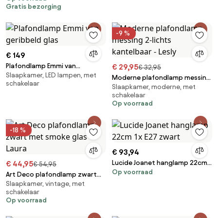
Gratis bezorging
-9 %
€ 149
Plafondlamp Emmi van
€ 29,95
€ 32,95
Slaapkamer, LED lampen, met
geribbeld glas
Moderne plafondlamp messing
schakelaar
Slaapkamer, moderne, met
2-lichts kantelbaar - Lesly
schakelaar
Op voorraad
-18 %
€ 93,94
Lucide Joanet hanglamp 22cm
€ 44,95
€ 54,95
Op voorraad
1x E27 zwart
Art Deco plafondlamp zwart
Slaapkamer, vintage, met
met smoke glas - Laura
schakelaar
Op voorraad