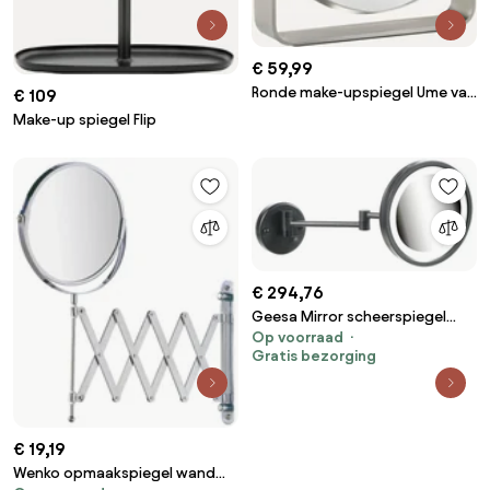
€ 59,99
Ronde make-upspiegel Ume van
€ 109
edelstaal met vergroting
Make-up spiegel Flip
€ 294,76
Geesa Mirror scheerspiegel
Op voorraad
LED-verlichting 2-armig 3x
Gratis bezorging
vergrotend ø 215 mm zwart
€ 19,19
Wenko opmaakspiegel wand