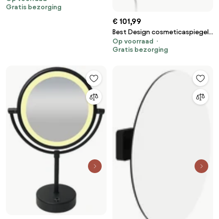
Gratis bezorging
€ 101,99
Best Design cosmeticaspiegel
Op voorraad
incl. LED verlichting 20cm
Gratis bezorging