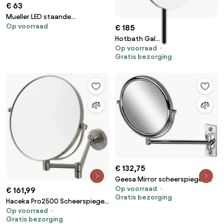
€ 63
Mueller LED staande
Op voorraad
scheerspiegel op batterijen
€ 185
mat zwart
Hotbath Gal
Op voorraad
vergrotingsspiegel met
Gratis bezorging
wandmontage zwart mat
€ 132,75
Geesa Mirror scheerspiegel 1
Op voorraad
arm 3x vergrotend ø 200 mm
€ 161,99
Gratis bezorging
chroom
Haceka Pro2500 Scheerspiegel
Op voorraad
RVS
Gratis bezorging