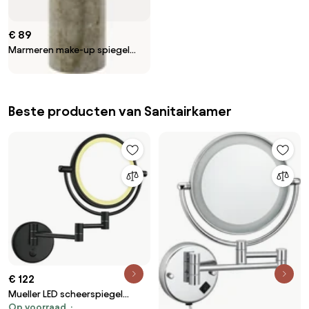
€ 89
Marmeren make-up spiegel
Mkmarble
Beste producten van Sanitairkamer
€ 122
Mueller LED scheerspiegel
Op voorraad
wandmontage mat zwart