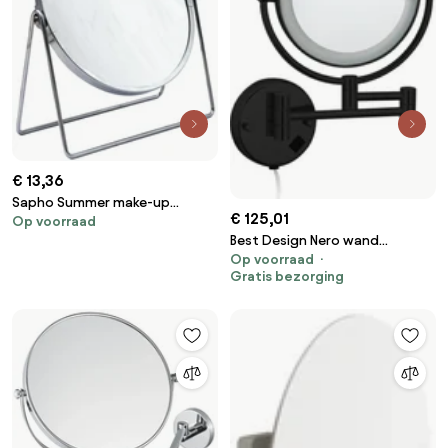
€ 13,36
Sapho Summer make-up
€ 125,01
Op voorraad
spiegel chroom
Best Design Nero wand
Op voorraad
cosmeticaspiegel met LED
Gratis bezorging
verlichting mat zwart