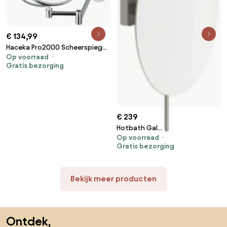
€ 134,99
Haceka Pro2000 Scheerspiegel
Op voorraad
chroom
Gratis bezorging
€ 239
Hotbath Gal
Op voorraad
vergrotingsspiegel met
Gratis bezorging
wandmontage geborsteld
nikkel PVD
Bekijk meer producten
Sla de voettekst over, ga naar het begin van de pagina
Ontdek,