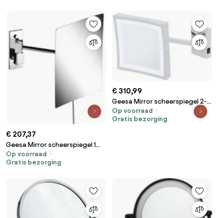
€ 310,99
Geesa Mirror scheerspiegel 2-
Op voorraad
armig 5x vergrotend chroom
Gratis bezorging
€ 207,37
Geesa Mirror scheerspiegel 1
Op voorraad
arm 3x vergrotend 150x225 mm
Gratis bezorging
chroom