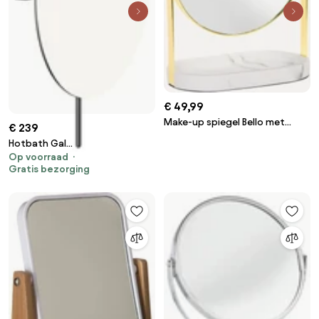
€ 49,99
Make-up spiegel Bello met
€ 239
vergroting
Hotbath Gal
Op voorraad
vergrotingsspiegel met
Gratis bezorging
wandmontage geborsteld
gunmetal PVD