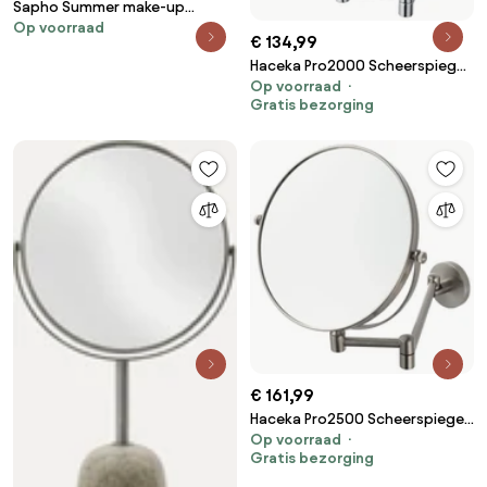
Sapho Summer make-up
Op voorraad
spiegel wit
€ 134,99
Haceka Pro2000 Scheerspiegel
Op voorraad
chroom
Gratis bezorging
€ 161,99
Haceka Pro2500 Scheerspiegel
Op voorraad
RVS
Gratis bezorging