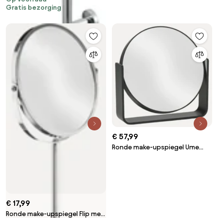
Gratis bezorging
chroom
€ 57,99
Ronde make-upspiegel Ume
met vergroting
€ 17,99
Ronde make-upspiegel Flip met