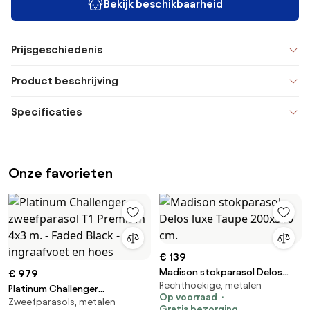
Bekijk beschikbaarheid
Prijsgeschiedenis
Product beschrijving
Specificaties
Onze favorieten
€ 139
Madison stokparasol Delos
€ 979
Rechthoekige, metalen
luxe Taupe 200x300 cm.
Platinum Challenger
Op voorraad
Zweefparasols, metalen
zweefparasol T1 Premium 4x3
Gratis bezorging