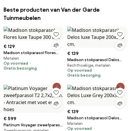
Beste producten van Van der Garde
Tuinmeubelen
€ 129
Madison stokparasol Flores
€ 139
Metalen
luxe Taupe 300 cm.
Madison stokparasol Delos
Op voorraad
Rechthoekige, metalen
luxe Taupe 200x300 cm.
Gratis bezorging
Op voorraad
Gratis bezorging
€ 139
Madison stokparasol Delos
€ 599
Metalen
Luxe Grey 200x300 cm.
Platinum Voyager zweefparasol
Op voorraad
Zweefparasols, metalen
T2 2,7x2,7 m. - Antraciet met