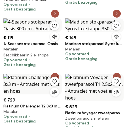
Gratis bezorging
Op voorraad
voet en hoes
Gratis bezorging
€ 119
€ 149
4-Seasons stokparasol Oasis
Madison stokparasol Syros luxe
Metalen
Metalen
300 cm - Antraciet
taupe 350 cm.
Op voorraad
Beschikbaar in 2 e-shops
Gratis bezorging
Op voorraad
Gratis bezorging
€ 729
Platinum Challenger T2 3x3 m -
€ 529
Metalen
Antraciet met voet en hoes
Platinum Voyager zweefparasol
Op voorraad
Zweefparasols, metalen
T1 2.5x2.5 m. - Antraciet met
Gratis bezorging
Op voorraad
voet en hoes