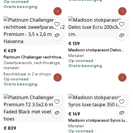
Op voorraad
m. - Faded Black - met
Gratis bezorging
ingraafvoet en hoes
€ 139
Madison stokparasol Delos
€ 629
Metalen
luxe Ecru 200x300 cm.
Platinum Challenger rechthoek
Op voorraad
Zweefparasols, rechthoekige,
zweefparasol T2 Premium - 3,5
Gratis bezorging
metalen
x 2,6 m. - Havanna
Beschikbaar in 2 e-shops
Op voorraad
Gratis bezorging
€ 149
Madison stokparasol Syros luxe
Metalen
taupe 350 cm.
€ 839
Op voorraad