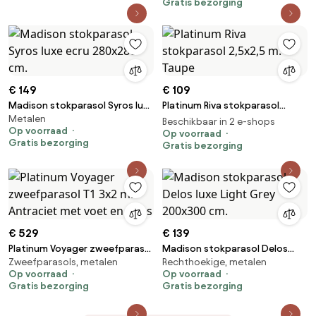
Gratis bezorging
€ 149
€ 109
Madison stokparasol Syros luxe
Platinum Riva stokparasol
Metalen
ecru 280x280 cm.
2,5x2,5 m. - Taupe
Beschikbaar in 2 e-shops
Op voorraad
Op voorraad
Gratis bezorging
Gratis bezorging
€ 529
€ 139
Platinum Voyager zweefparasol
Madison stokparasol Delos
Zweefparasols, metalen
Rechthoekige, metalen
T1 3x2 m. - Antraciet met voet
luxe Light Grey 200x300 cm.
Op voorraad
Op voorraad
en hoes
Gratis bezorging
Gratis bezorging