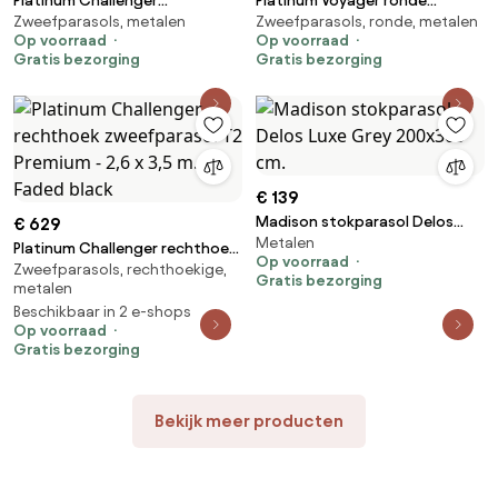
Platinum Challenger
Platinum Voyager ronde
Zweefparasols, metalen
Zweefparasols, ronde, metalen
Zweefparasol T2 premium - 3x3
zweefparasol T1 3 m. -
Op voorraad
Op voorraad
m. Havana Taupe
Antraciet met voet en hoes
Gratis bezorging
Gratis bezorging
€ 139
Madison stokparasol Delos
€ 629
Metalen
Luxe Grey 200x300 cm.
Platinum Challenger rechthoek
Op voorraad
Zweefparasols, rechthoekige,
zweefparasol T2 Premium - 2,6
Gratis bezorging
metalen
x 3,5 m. - Faded black
Beschikbaar in 2 e-shops
Op voorraad
Gratis bezorging
Bekijk meer producten