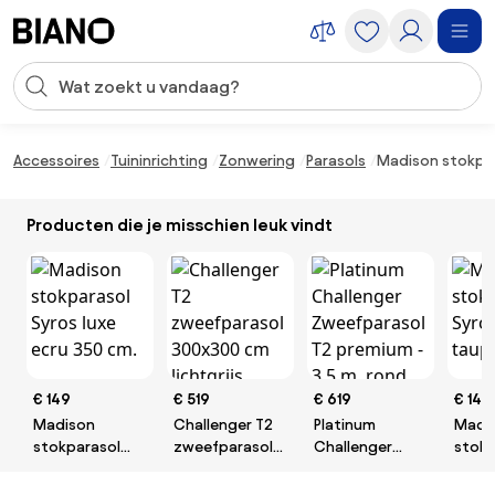
Navigatie overslaan, naar inhoud springen
Zoekopdracht invoeren
Inhoud overslaan, naar voettekst springen
Accessoires
Tuininrichting
Zonwering
Parasols
Madison stokpar
Producten die je misschien leuk vindt
€ 149
€ 519
€ 619
€ 149
Madison
Challenger T2
Platinum
Madi
stokparasol
zweefparasol
Challenger
stokp
Syros luxe ecru
300x300 cm
Zweefparasol
Syros
350 cm.
lichtgrijs
T2 premium -
taupe