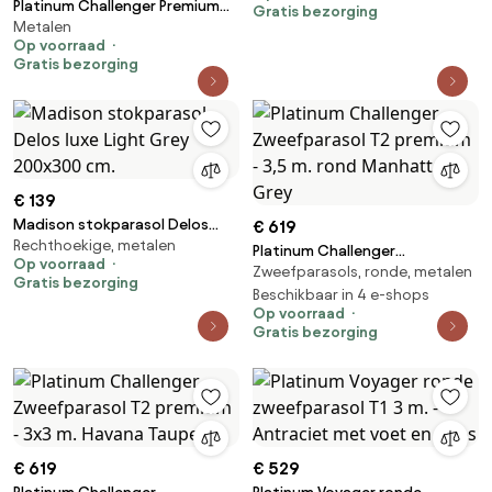
Platinum Challenger Premium
Gratis bezorging
Metalen
T2 3.5x2.6 m - Faded Black met
Op voorraad
voet en hoes
Gratis bezorging
€ 139
Madison stokparasol Delos
€ 619
Rechthoekige, metalen
luxe Light Grey 200x300 cm.
Platinum Challenger
Op voorraad
Zweefparasols, ronde, metalen
Zweefparasol T2 premium - 3,5
Gratis bezorging
m. rond Manhattan Grey
Beschikbaar in 4 e-shops
Op voorraad
Gratis bezorging
€ 619
€ 529