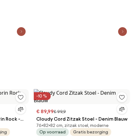
-10 %
€ 89,99
€ 99,9
in Rock -
Cloudy Cord Zitzak Stoel - Denim Blauw
76×82×82 cm, zitzak stoel, moderne
ging
Op voorraad
Gratis bezorging