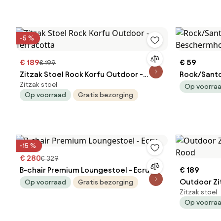
-5 %
€ 189
€ 59
€ 199
Zitzak Stoel Rock Korfu Outdoor -
Rock/Sant
Zitzak stoel
Terracotta
Op voorra
Op voorraad
Gratis bezorging
-15 %
€ 280
€ 329
B-chair Premium Loungestoel - Ecru
€ 189
Outdoor Zit
Op voorraad
Gratis bezorging
Zitzak stoel
Rood
Op voorra