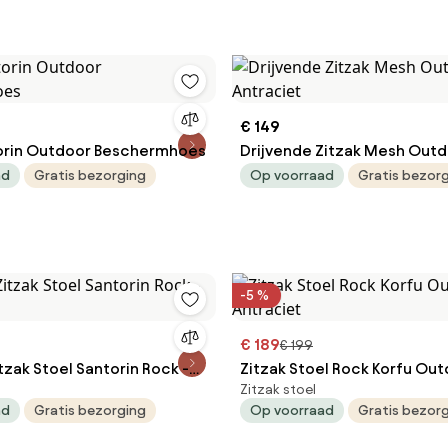
€ 149
orin Outdoor Beschermhoes
Drijvende Zitzak Mesh Outd
Antraciet
ad
Gratis bezorging
Op voorraad
Gratis bezor
-5 %
€ 189
€ 199
zak Stoel Santorin Rock -
Zitzak Stoel Rock Korfu Out
Zitzak stoel
Antraciet
ad
Gratis bezorging
Op voorraad
Gratis bezor