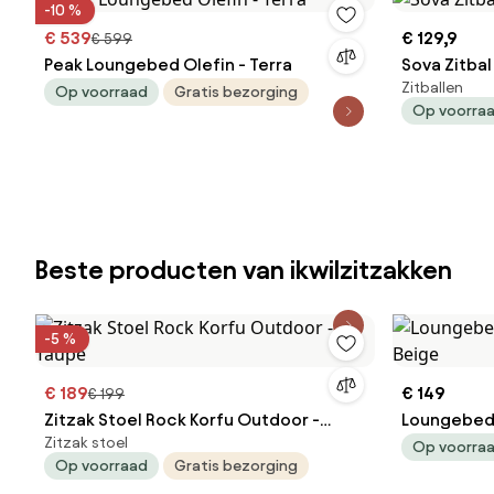
-10 %
€ 539
€ 129,9
€ 599
Peak Loungebed Olefin - Terra
Sova Zitba
Zitballen
Op voorraad
Gratis bezorging
Op voorra
Beste producten van ikwilzitzakken
-5 %
€ 189
€ 149
€ 199
Zitzak Stoel Rock Korfu Outdoor -
Loungebed 
Zitzak stoel
Taupe
Beige
Op voorra
Op voorraad
Gratis bezorging