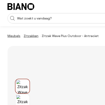
Navigatie overslaan, naar inhoud springen
Zoekopdracht invoeren
Inhoud overslaan, naar voettekst springen
Meubels
Zitzakken
Zitzak Wave Plus Outdoor - Antraciet