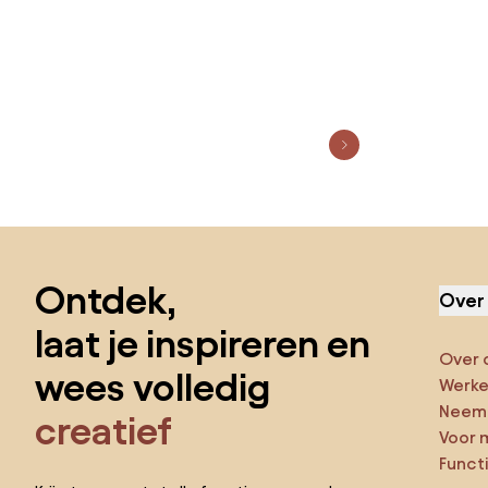
Sla de voettekst over, ga naar het begin van de pagina
Ontdek,
Over
laat je inspireren en
Over 
wees volledig
Werken
Neem 
creatief
Voor 
Funct