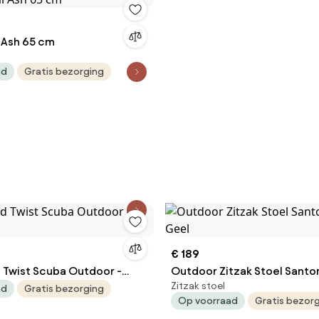
l Ash 65 cm
ad
Gratis bezorging
€ 189
Twist Scuba Outdoor -
Outdoor Zitzak Stoel Santor
Zitzak stoel
Geel
ad
Gratis bezorging
Op voorraad
Gratis bezor