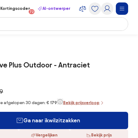
Kortingscodes
AI-ontwerper
72
ve Plus Outdoor - Antraciet
99
 de afgelopen 30 dagen:
€ 179
Bekijk prijsverloop
Ga naar ikwilzitzakken
Vergelijken
Bekijk prijs