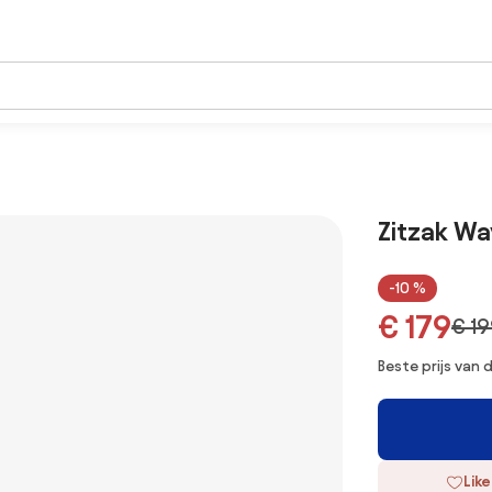
Zitzak Wa
-10 %
€ 179
€ 1
Beste prijs van
Like