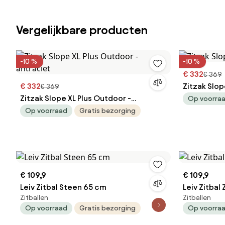
Vergelijkbare producten
-10 %
-10 %
€ 332
€ 369
€ 332
Zitzak Slop
€ 369
Zitzak Slope XL Plus Outdoor -
Op voorra
antraciet
Op voorraad
Gratis bezorging
€ 109,9
€ 109,9
Leiv Zitbal Steen 65 cm
Leiv Zitbal 
Zitballen
Zitballen
Op voorraad
Gratis bezorging
Op voorra