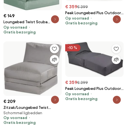
€ 359
€ 399
Peak Loungebed Plus Outdoor -
€ 149
Op voorraad
Mud
Loungebed Twist Scuba
Gratis bezorging
Op voorraad
Outdoor - Mintgroen
Gratis bezorging
-10 %
€ 359
€ 399
Peak Loungebed Plus Outdoor -
Op voorraad
antraciet
Gratis bezorging
€ 209
Zitzak/Loungebed Twist
Schommel ligbedden
Outdoor Plus - Grey
Op voorraad
Gratis bezorging