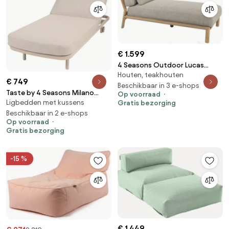
€ 1.599
4 Seasons Outdoor Lucas
Houten, teakhouten
Ligbed Teak Naturel Teak
€ 749
Beschikbaar in 3 e-shops
Taste by 4 Seasons Milano
Op voorraad
Ligbedden met kussens
ligbed latte Ligbed taupe
Gratis bezorging
weerbestendig
Beschikbaar in 2 e-shops
Op voorraad
Gratis bezorging
-15 %
€ 1.449