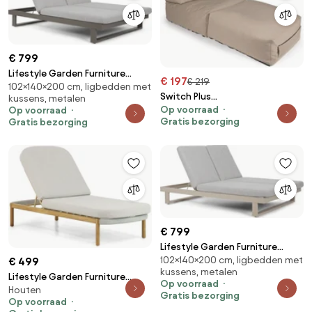
€ 799
Lifestyle Garden Furniture
€ 197
€ 219
102×140×200 cm, ligbedden met
Massimo Ligbed Met Kussen
Switch Plus
kussens, metalen
Antraciet/earth Aluminium Grijs
Op voorraad
Op voorraad
Loungebed Outdoor - Mud
Gratis bezorging
Gratis bezorging
€ 799
Lifestyle Garden Furniture
102×140×200 cm, ligbedden met
€ 499
Massimo Ligbed Met Kussen
kussens, metalen
Loft/earth Aluminium Taupe
Lifestyle Garden Furniture
Op voorraad
Houten
Bloom Ligbed Aluminium/rope
Gratis bezorging
Op voorraad
Grijs