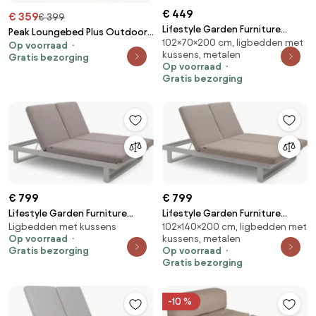
€ 449
€ 359
€ 399
Lifestyle Garden Furniture
Peak Loungebed Plus Outdoor -
102×70×200 cm, ligbedden met
Mateo Ligbed Met Kussen
Op voorraad
beige
kussens, metalen
Wit/moss Green Aluminium Wit
Gratis bezorging
Op voorraad
Gratis bezorging
€ 799
€ 799
Lifestyle Garden Furniture
Lifestyle Garden Furniture
Ligbedden met kussens
102×140×200 cm, ligbedden met
Massimo Ligbed Met Kussen
Massimo Ligbed Met Kussen
Op voorraad
kussens, metalen
Wit/earth Aluminium Wit
Wit/sandy Aluminium Wit
Gratis bezorging
Op voorraad
Gratis bezorging
-10 %