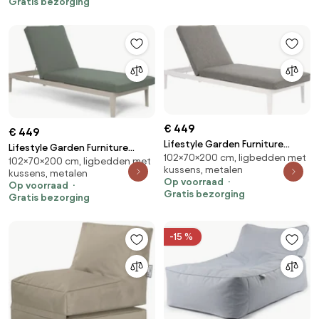
Gratis bezorging
€ 449
€ 449
Lifestyle Garden Furniture
Lifestyle Garden Furniture
102×70×200 cm, ligbedden met
Mateo Ligbed Met Kussen
102×70×200 cm, ligbedden met
Mateo Ligbed Met Kussen
kussens, metalen
Wit/dark Grey Aluminium Wit
kussens, metalen
Loft/moss Green Aluminium
Op voorraad
Op voorraad
Taupe
Gratis bezorging
Gratis bezorging
-15 %