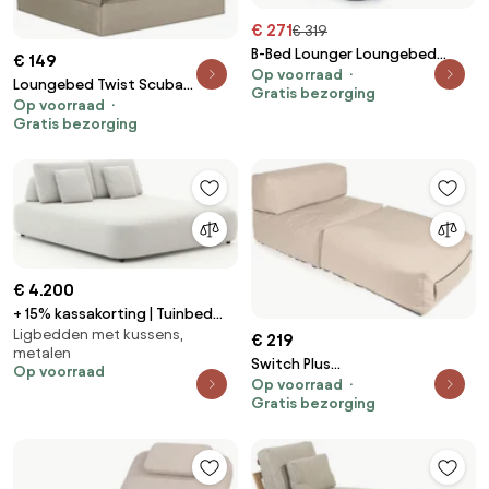
€ 271
€ 319
B-Bed Lounger Loungebed
€ 149
Op voorraad
Outdoor - Pastel Blauw
Loungebed Twist Scuba
Gratis bezorging
Op voorraad
Outdoor - Taupe
Gratis bezorging
€ 4.200
+ 15% kassakorting | Tuinbed
Ligbedden met kussens,
SUNS | Aluminium | Grijs -
€ 219
metalen
Antraciet | Ligstoel tuin |
Switch Plus
Op voorraad
Strandbed | Kees Smit
Op voorraad
Loungebed Outdoor - Beige
Tuinmeubelen
Gratis bezorging