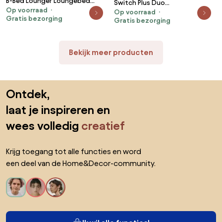
B-Bed Lounger Loungebed
Switch Plus Duo
Op voorraad
Outdoor - Pastel Grijs
Op voorraad
Loungebed Outdoor - Rood
Gratis bezorging
Gratis bezorging
Bekijk meer producten
Sla de voettekst over, ga naar het begin van de pagina
Ontdek,
laat je inspireren en
wees volledig
creatief
Krijg toegang tot alle functies en word
een deel van de Home&Decor-community.