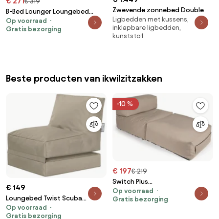
€ 271
€ 319
Zwevende zonnebed Double
B-Bed Lounger Loungebed
Ligbedden met kussens,
Op voorraad
Outdoor - Pastel Oranje
inklapbare ligbedden,
Gratis bezorging
kunststof
Beste producten van ikwilzitzakken
-10 %
€ 197
€ 219
Switch Plus
€ 149
Op voorraad
Loungebed Outdoor - Mud
Loungebed Twist Scuba
Gratis bezorging
Op voorraad
Outdoor - Taupe
Gratis bezorging