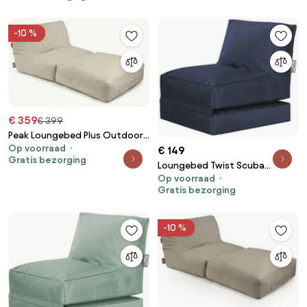
-10 %
€ 359
€ 399
Peak Loungebed Plus Outdoor -
Op voorraad
beige
€ 149
Gratis bezorging
Loungebed Twist Scuba
Op voorraad
Outdoor - Jeansblauw
Gratis bezorging
-10 %