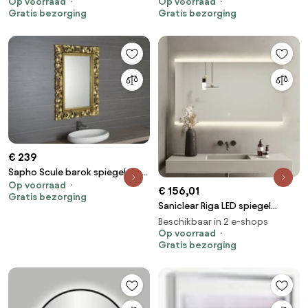
en spiegelverwarming
Op voorraad
en spiegelverwarming
Op voorraad
Gratis bezorging
Gratis bezorging
€ 239
Sapho Scule barok spiegel met
Op voorraad
gouden omlijsting 80x120cm
€ 156,01
Gratis bezorging
Saniclear Riga LED spiegel
80x70cm met
Beschikbaar in 2 e-shops
spiegelverwarming
Op voorraad
Gratis bezorging