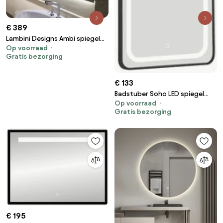
€ 389
Lambini Designs Ambi spiegel
Op voorraad
met LED verlichting en
Gratis bezorging
onderverlichting 140x70cm
€ 133
Badstuber Soho LED spiegel
Op voorraad
met touchbediening 60x80cm
Gratis bezorging
€ 195