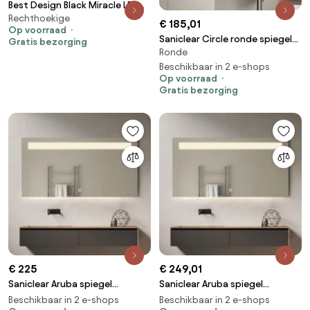
Best Design Black Miracle LED
Rechthoekige
spiegel mat zwart 80x60cm
€ 185,01
Op voorraad
Saniclear Circle ronde spiegel
Gratis bezorging
Ronde
met LED verlichting 80cm incl.
spiegelverwarming
Beschikbaar in 2 e-shops
Op voorraad
Gratis bezorging
€ 225
€ 249,01
Saniclear Aruba spiegel
Saniclear Aruba spiegel
100x70cm met LED verlichting
120x70cm met LED verlichting
Beschikbaar in 2 e-shops
Beschikbaar in 2 e-shops