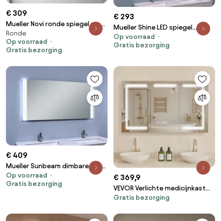
€ 309
€ 293
Mueller Novi ronde spiegel met
Mueller Shine LED spiegel
Ronde
LED verlichting 80cm messing
Op voorraad
160x80cm
Op voorraad
geborsteld
Gratis bezorging
Gratis bezorging
€ 409
Mueller Sunbeam dimbare LED
Op voorraad
spiegel 120x60cm met
€ 369,9
Gratis bezorging
spiegelverwarming
VEVOR Verlichte medicijnkast
Gratis bezorging
met spiegel (100 x 60 cm), 3-
kleuren dimbare LED-
badkamerkast met gehard