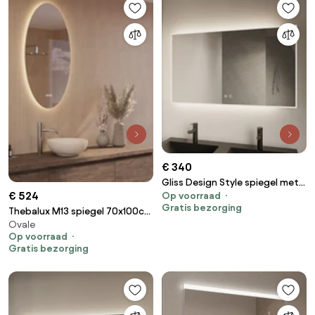
glazen spiegel,
geheugenfunctie/2 verstelbare
planken/stopcontacten en
USB-poorten
€ 340
Gliss Design Style spiegel met
€ 524
Op voorraad
LED-verlichting en verwarming
Gratis bezorging
60x70cm
Thebalux M13 spiegel 70x100cm
Ovale
met verlichting en verwarming
Op voorraad
Gratis bezorging