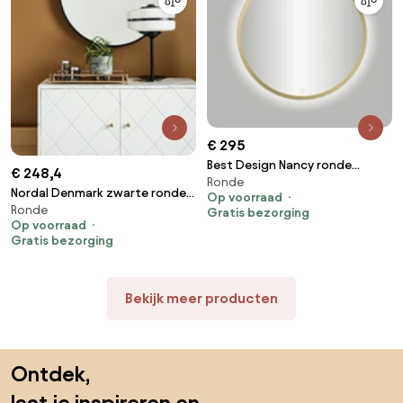
€ 295
Best Design Nancy ronde
€ 248,4
Ronde
spiegel mat goud incl. LED-
Nordal Denmark zwarte ronde
Op voorraad
verlichting Ø 60 cm
Ronde
spiegel 80cm
Gratis bezorging
Op voorraad
Gratis bezorging
Bekijk meer producten
Sla de voettekst over, ga naar het begin van de pagina
Ontdek,