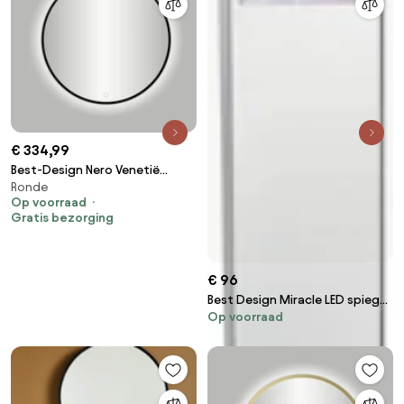
€ 334,99
Best-Design Nero Venetië
Ronde
ronde spiegel zwart incl. LED
Op voorraad
verlichting Ø 80 cm
Gratis bezorging
€ 96
Best Design Miracle LED spiegel
Op voorraad
25x90cm tbv. Toiletfontein