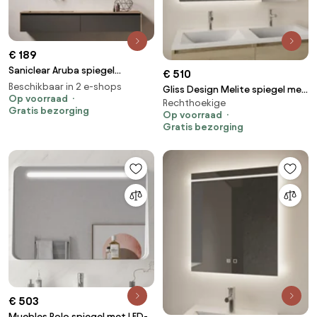
€ 189
Saniclear Aruba spiegel
€ 510
80x70cm met LED verlichting
Beschikbaar in 2 e-shops
Gliss Design Melite spiegel met
en spiegelverwarming
Op voorraad
Rechthoekige
LED-verlichting en verwarming
Gratis bezorging
Op voorraad
180x70cm
Gratis bezorging
€ 503
Muebles Polo spiegel met LED-