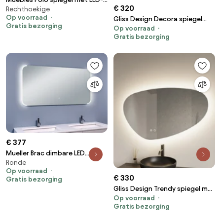
€ 320
Rechthoekige
verlichting 100x70cm wit
Op voorraad
Gliss Design Decora spiegel
Gratis bezorging
Op voorraad
met LED-verlichting en
Gratis bezorging
verwarming 70x70cm
€ 377
Mueller Brac dimbare LED
Ronde
spiegel met spiegelverwarming
Op voorraad
120x60cm
€ 330
Gratis bezorging
Gliss Design Trendy spiegel met
Op voorraad
LED-verlichting 60cm
Gratis bezorging