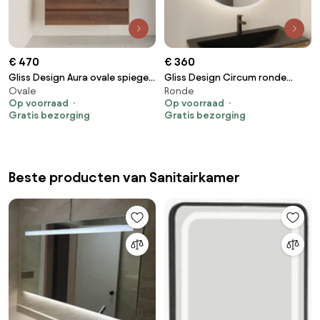
€ 470
€ 360
Gliss Design Aura ovale spiegel
Gliss Design Circum ronde
Ovale
Ronde
40x100cm met LED-verlichting
spiegel met LED-verlichting en
Op voorraad
Op voorraad
en verwarming wit mat
verwarming 60cm
Gratis bezorging
Gratis bezorging
Beste producten van Sanitairkamer