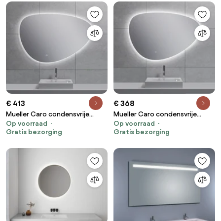
€ 413
€ 368
Mueller Caro condensvrije
Mueller Caro condensvrije
Op voorraad
Op voorraad
spiegel met LED-verlichting
spiegel met LED-verlichting
Gratis bezorging
Gratis bezorging
100cm
90cm