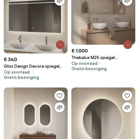
€ 1.000
Thebalux M25 spiegel
€ 340
Op voorraad
140x75cm met verlichting en
Gliss Design Decora spiegel
Gratis bezorging
verwarming
Op voorraad
met LED-verlichting en
Gratis bezorging
verwarming 90x70cm