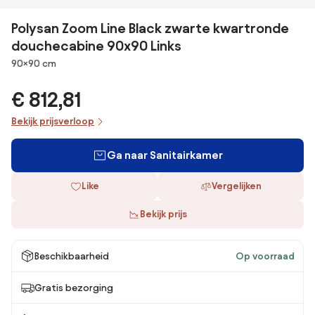
Polysan Zoom Line Black zwarte kwartronde
douchecabine 90x90 Links
Afmetingen
90×90 cm
€ 812,81
Bekijk prijsverloop
Ga naar Sanitairkamer
Like
Vergelijken
Bekijk prijs
Beschikbaarheid
Op voorraad
Gratis bezorging