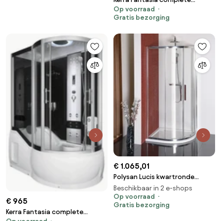
Op voorraad
douchecabine 150x85cm
Gratis bezorging
rechts
€ 1.065,01
Polysan Lucis kwartronde
douchecabine 120x90cm
Beschikbaar in 2 e-shops
chroom
Op voorraad
€ 965
Gratis bezorging
Kerra Fantasia complete