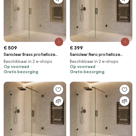
€ 509
€ 399
Saniclear Brass profielloze
Saniclear Nero profielloze
douchecabine 80x70cm met
douchecabine 80x70cm met
Beschikbaar in 2 e-shops
Beschikbaar in 2 e-shops
70cm deur geborsteld messing
Op voorraad
70cm deur zwart mat
Op voorraad
Gratis bezorging
Gratis bezorging