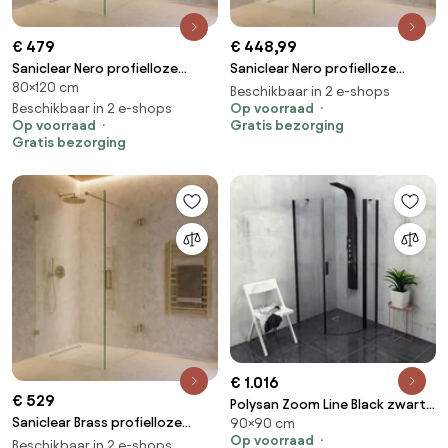
€ 479
€ 448,99
Saniclear Nero profielloze
Saniclear Nero profielloze
80×120 cm
douchecabine 120x80cm met
douchecabine 80x90cm met
Beschikbaar in 2 e-shops
80cm deur zwart mat
Beschikbaar in 2 e-shops
90cm deur zwart mat
Op voorraad
Op voorraad
Gratis bezorging
Gratis bezorging
€ 1.016
€ 529
Polysan Zoom Line Black zwarte
Saniclear Brass profielloze
90×90 cm
kwartronde douchecabine
Op voorraad
douchecabine 100x70cm met
90x90 Rechts
Beschikbaar in 2 e-shops