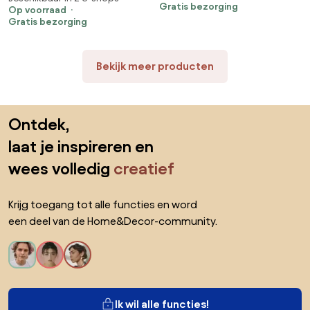
Gratis bezorging
70cm deur geborsteld messing
Op voorraad
Gratis bezorging
Bekijk meer producten
Sla de voettekst over, ga naar het begin van de pagina
Ontdek,
laat je inspireren en
wees volledig
creatief
Krijg toegang tot alle functies en word
een deel van de Home&Decor-community.
Ik wil alle functies!