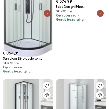
€ 574,99
Best Design Erico
90×90 cm
douchecabine 90x90 vierkant
Op voorraad
Gratis bezorging
€ 854,01
Saniclear Elite gesloten
90×90 cm
douchecabine kwartrond
Op voorraad
90x90cm thermostaat kitvrij
Gratis bezorging