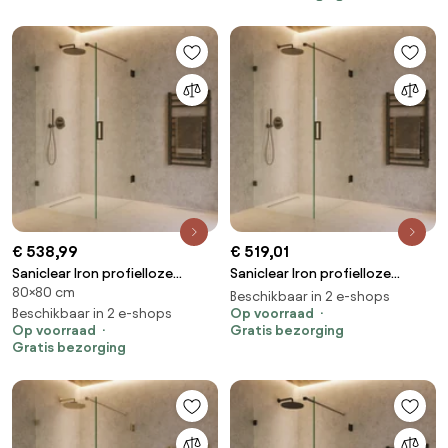
€ 538,99
€ 519,01
Saniclear Iron profielloze
Saniclear Iron profielloze
80×80 cm
douchecabine 80x80cm met
douchecabine 90x70cm met
Beschikbaar in 2 e-shops
80cm deur verouderd ijzer -
Beschikbaar in 2 e-shops
70cm deur verouderd ijzer -
Op voorraad
Op voorraad
Gratis bezorging
gunmetal
gunmetal
Gratis bezorging