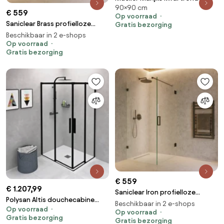
90×90 cm
douchecabine 90x90cm anti-
€ 559
Op voorraad
kalk
Saniclear Brass profielloze
Gratis bezorging
douchecabine 80x90cm met
Beschikbaar in 2 e-shops
90cm deur geborsteld messing
Op voorraad
Gratis bezorging
€ 559
€ 1.207,99
Saniclear Iron profielloze
Polysan Altis douchecabine
douchecabine 80x90cm met
Beschikbaar in 2 e-shops
Op voorraad
100x80cm mat zwart
90cm deur verouderd ijzer -
Op voorraad
Gratis bezorging
Gratis bezorging
gunmetal