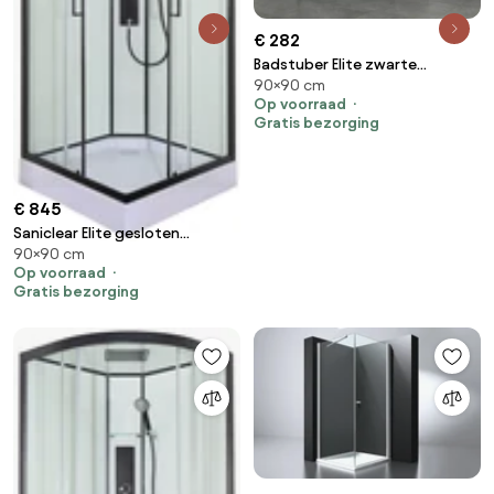
€ 282
Badstuber Elite zwarte
90×90 cm
douchecabine kwartrond
Op voorraad
90x90cm
Gratis bezorging
€ 845
Saniclear Elite gesloten
90×90 cm
douchecabine vierkant
Op voorraad
90x90cm thermostaat kitvrij
Gratis bezorging