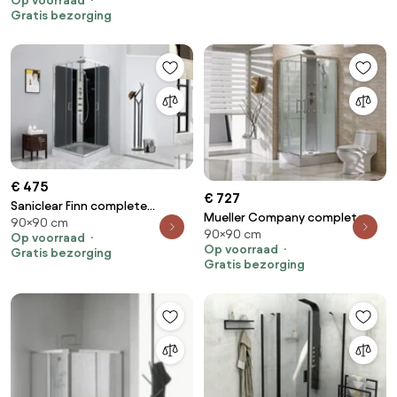
Op voorraad
douchecabine 150x85cm links
Gratis bezorging
€ 475
€ 727
Saniclear Finn complete
Mueller Company complete
90×90 cm
douchecabine vierkant
90×90 cm
douchecabine 90x90x218cm
Op voorraad
90x90x230cm chroom
Op voorraad
Gratis bezorging
Gratis bezorging