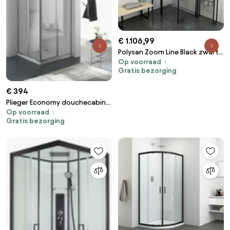
€ 1.106,99
Polysan Zoom Line Black zwarte
Op voorraad
douchecabine 100x80cm anti-
Gratis bezorging
kalk
€ 394
Plieger Economy douchecabine
Op voorraad
hoekinstap 2.2mm acryl
Gratis bezorging
80/90x185cm aluminium