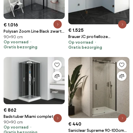
€ 1.016
€ 1.525
Polysan Zoom Line Black zwarte
Brauer JC profielloze
90×90 cm
kwartronde douchecabine
Op voorraad
Op voorraad
douchecabine 140x100cm 3-
90x90 Rechts
Gratis bezorging
Gratis bezorging
delig dubbel draaibaar koper
€ 862
Badstuber Miami complete
90×90 cm
douchecabine vierkant
€ 440
Op voorraad
90x90x215cm kitvrij chroom
Saniclear Supreme 90-100cm
Gratis bezorging