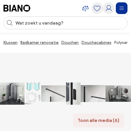
Navigatie overslaan, naar inhoud springen
Zoekopdracht invoeren
Inhoud overslaan, naar voettekst springen
Klussen
Badkamer renovatie
Douchen
Douchecabines
Polysan 
Toon alle media (6)