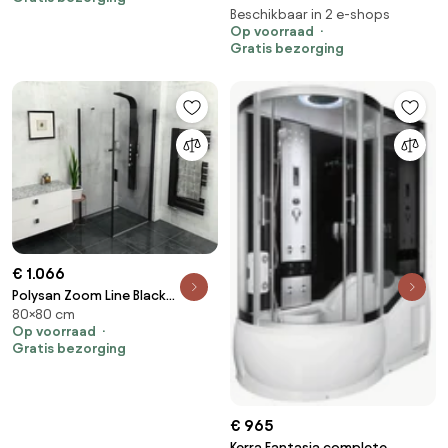
schuif douchedeur zwart
Beschikbaar in 2 e-shops
Op voorraad
Gratis bezorging
€ 1.066
Polysan Zoom Line Black
80×80 cm
douchecabine zwart 80x80
Op voorraad
antikalk
Gratis bezorging
€ 965
Kerra Fantasia complete