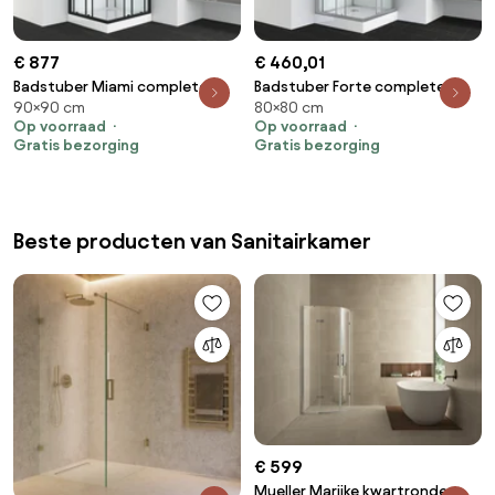
€ 877
€ 460,01
Badstuber Miami complete
Badstuber Forte complete
90×90 cm
80×80 cm
douchecabine vierkant
douchecabine vierkant
Op voorraad
Op voorraad
90x90x215cm kitvrij zwart
80x80x203cm
Gratis bezorging
Gratis bezorging
Beste producten van Sanitairkamer
€ 599
Mueller Marijke kwartronde