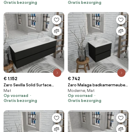
Gratis bezorging
Gratis bezorging
spoelbak links
links
€ 1.152
€ 742
Zaro Sevilla Solid Surface
Zaro Malaga badkamermeubel
Mat
Moderne, Mat
badmeubel 150cm mat zwart
60cm mat zwart 1 kraangat
Op voorraad
Op voorraad
geen kraangat met 2 lades
met 2 lades
Gratis bezorging
Gratis bezorging
spoelbak rechts