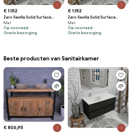
€ 1.152
€ 1.152
Zaro Sevilla Solid Surface
Zaro Sevilla Solid Surface
Mat
Mat
badmeubel 150cm mat zwart 1
badmeubel 150cm mat zwart
Op voorraad
Op voorraad
kraangat met 2 lades spoelbak
geen kraangat met 2 lades
Gratis bezorging
Gratis bezorging
links
spoelbak midden
Beste producten van Sanitairkamer
€ 806,95