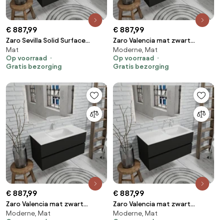
€ 887,99
€ 887,99
Zaro Sevilla Solid Surface
Zaro Valencia mat zwart
Mat
Moderne, Mat
badmeubel 100cm mat zwart
badmeubel 100cm met Solid
Op voorraad
Op voorraad
geen kraangat met 2 lades
Surface wastafel 1 kraangat
Gratis bezorging
Gratis bezorging
spoelbak links
spoelbak links 2 lades
€ 887,99
€ 887,99
Zaro Valencia mat zwart
Zaro Valencia mat zwart
Moderne, Mat
Moderne, Mat
badmeubel 100cm met Solid
badmeubel 100cm met Solid