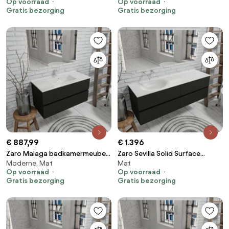
Op voorraad
Op voorraad
Surface wastafel 1 kraangat
Surface wastafel geen
Gratis bezorging
Gratis bezorging
spoelbak midden 2 lades
kraangat spoelbak rechts 2
lades
€ 887,99
€ 1.396
Zaro Malaga badkamermeubel
Zaro Sevilla Solid Surface
Moderne, Mat
Mat
100cm mat zwart 1 kraangat
badmeubel 150cm mat zwart
Op voorraad
Op voorraad
met 2 lades
geen kraangat met 4 lades
Gratis bezorging
Gratis bezorging
spoelbak links