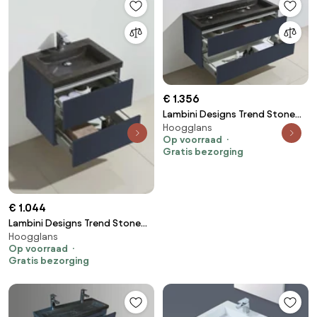
€ 1.356
Lambini Designs Trend Stone
Hoogglans
badkamermeubel 120cm 0
Op voorraad
kraangaten hoogglans
Gratis bezorging
antraciet
€ 1.044
Lambini Designs Trend Stone
Hoogglans
badkamermeubel hoogglans
Op voorraad
antraciet 60cm
Gratis bezorging