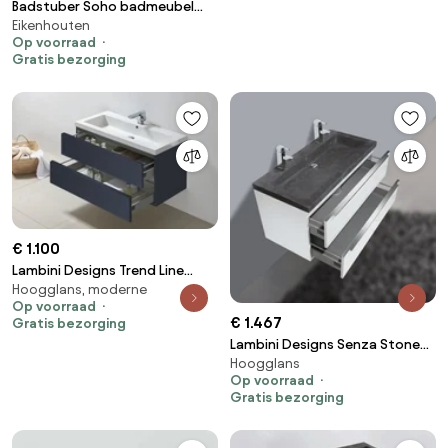
Badstuber Soho badmeubel
Eikenhouten
60cm grijs eiken zwart
Op voorraad
Gratis bezorging
€ 1.100
Lambini Designs Trend Line
Hoogglans, moderne
badkamermeubel 100cm 1
Op voorraad
kraangat hoogglans antraciet
€ 1.467
Gratis bezorging
Lambini Designs Senza Stone
Hoogglans
badkamermeubel hoogglans
Op voorraad
wit 100cm, 2 kraangaten
Gratis bezorging