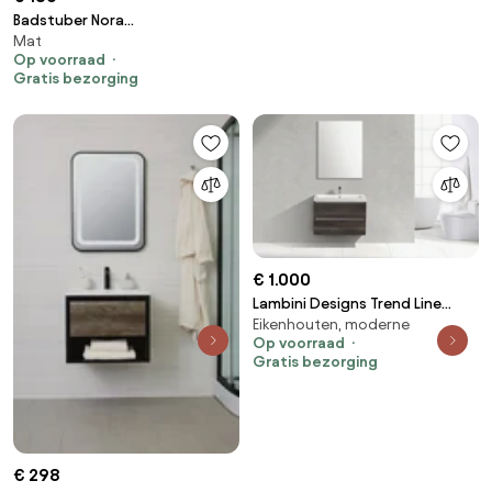
Badstuber Nora
Mat
toiletmeubelset met spiegel
Op voorraad
48cm zwart mat
Gratis bezorging
€ 1.000
Lambini Designs Trend Line
Eikenhouten, moderne
badkamermeubel 80cm 1
Op voorraad
kraangat century oak
Gratis bezorging
€ 298