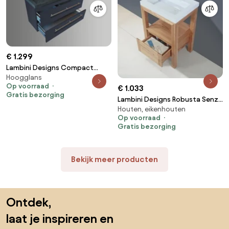
€ 1.299
Lambini Designs Compact
Hoogglans
Stone badkamermeubel 100cm
Op voorraad
€ 1.033
2 kraangaten hoogglans
Gratis bezorging
antraciet
Lambini Designs Robusta Senza
Houten, eikenhouten
badkamermeubel eiken 60cm
Op voorraad
Gratis bezorging
Bekijk meer producten
Sla de voettekst over, ga naar het begin van de pagina
Ontdek,
laat je inspireren en