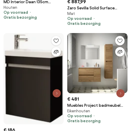
€ 887,99
MD Interior Daan 135cm
Houten
badkamermeubel mangohout
Zaro Sevilla Solid Surface
Op voorraad
Mat
zonder kommen
badmeubel 100cm mat zwart 1
Gratis bezorging
Op voorraad
kraangat met 2 lades spoelbak
Gratis bezorging
links
€ 481
Muebles Project badmeubel
Eikenhouten
85cm met 2 lades links en
Op voorraad
wastafel warm eiken
Gratis bezorging
€ 186