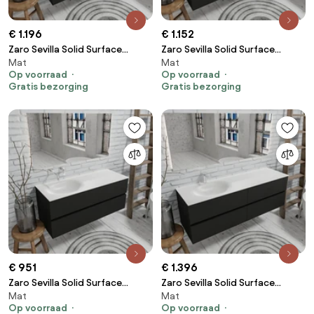
€ 1.196
€ 1.152
Zaro Sevilla Solid Surface
Zaro Sevilla Solid Surface
Mat
Mat
badmeubel 120cm mat zwart
badmeubel 150cm mat zwart
Op voorraad
Op voorraad
geen kraangat met 4 lades
geen kraangat met 2 lades
Gratis bezorging
Gratis bezorging
spoelbak links
spoelbak links
€ 951
€ 1.396
Zaro Sevilla Solid Surface
Zaro Sevilla Solid Surface
Mat
Mat
badmeubel 120cm mat zwart
badmeubel 150cm mat zwart 1
Op voorraad
Op voorraad
geen kraangat met 2 lades
kraangat met 4 lades spoelbak