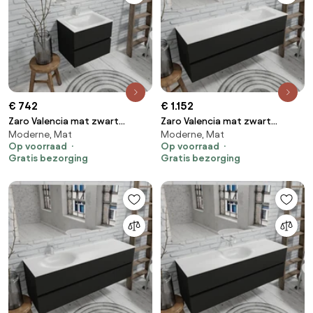
€ 742
€ 1.152
Zaro Valencia mat zwart
Zaro Valencia mat zwart
Moderne, Mat
Moderne, Mat
badmeubel 60cm met Solid
badmeubel 150cm met Solid
Op voorraad
Op voorraad
Surface wastafel 1 kraangat 2
Surface wastafel 1 kraangat
Gratis bezorging
Gratis bezorging
lades
spoelbak rechts 2 lades