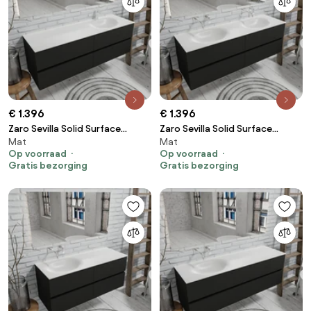
€ 1.396
€ 1.396
Zaro Sevilla Solid Surface
Zaro Sevilla Solid Surface
Mat
Mat
badmeubel 150cm mat zwart 1
badmeubel 150cm mat zwart
Op voorraad
Op voorraad
kraangat met 4 lades spoelbak
geen kraangaten met 4 lades
Gratis bezorging
Gratis bezorging
rechts
dubbele spoelbak