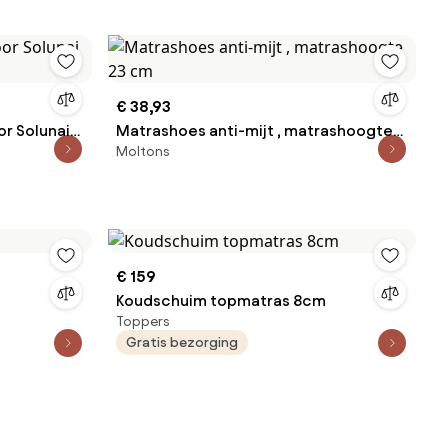
€ 38,93
or Solunai
Matrashoes anti-mijt , matrashoogte
Moltons
23 cm
€ 159
Koudschuim topmatras 8cm
Toppers
Gratis bezorging