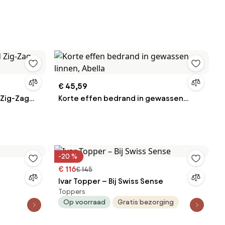
€ 45,59
Zig-Zag
Korte effen bedrand in gewassen
linnen, Abella
-20 %
€ 116
€ 145
Ivar Topper – Bij Swiss Sense
Toppers
Op voorraad
Gratis bezorging