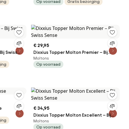
ging
Op voorraad
Gratis bezorging
€ 29,95
ij Swiss
Dixxius Topper Molton Premier – Bij
Moltons
Swiss Sense
ging
Op voorraad
e
€ 34,95
Dixxius Topper Molton Excellent – Bij
ging
Moltons
Swiss Sense
Op voorraad