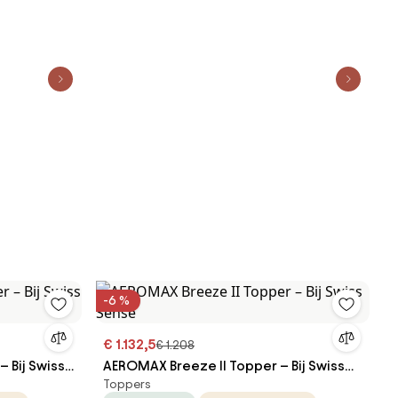
-6 %
€ 1.132,5
€ 1.208
 Bij Swiss
AEROMAX Breeze II Topper – Bij Swiss
Toppers
Sense