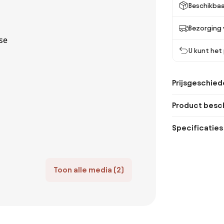
Beschikbaa
Bezorging 
U kunt het
Prijsgeschied
Product besch
Specificaties
Toon alle media (2)