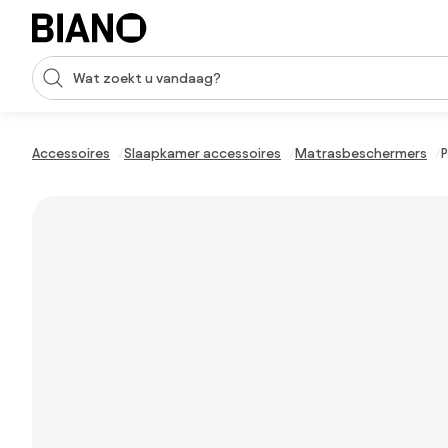
Navigatie overslaan, naar inhoud springen
Zoekopdracht invoeren
Inhoud overslaan, naar voettekst springen
Accessoires
Slaapkamer accessoires
Matrasbeschermers
P