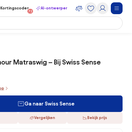
Kortingscodes
AI-ontwerper
72
our Matraswig – Bij Swiss Sense
oop
Ga naar Swiss Sense
Vergelijken
Bekijk prijs