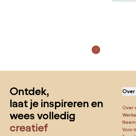
Sla de voettekst over, ga naar het begin van de pagina
Ontdek,
Over
laat je inspireren en
Over 
wees volledig
Werken
Neem 
creatief
Voor 