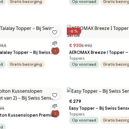
ad
Gratis bezorging
Op voorraad
Gratis bezor
-6 %
€ 930
89,5
€ 992
alalay Topper – Bij Swiss
AEROMAX Breeze I Topper – B
Toppers
Sense
ad
Gratis bezorging
Op voorraad
Gratis bezor
€ 279
Easy Topper – Bij Swiss Sens
,95
Toppers
lton Kussenslopen Premium
Op voorraad
Gratis bezor
– Bij Swiss Sense
ad