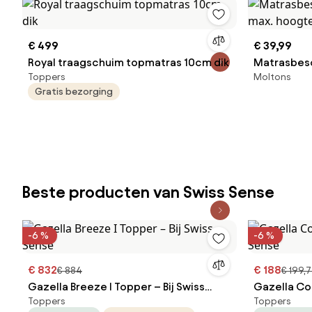
€ 499
€ 39,99
Royal traagschuim topmatras 10cm dik
Matrasbesc
Toppers
Moltons
max. hoogt
Gratis bezorging
Beste producten van Swiss Sense
-6 %
-6 %
€ 832
€ 188
€ 884
€ 199,
Gazella Breeze I Topper – Bij Swiss
Gazella Com
Toppers
Toppers
Sense
Sense