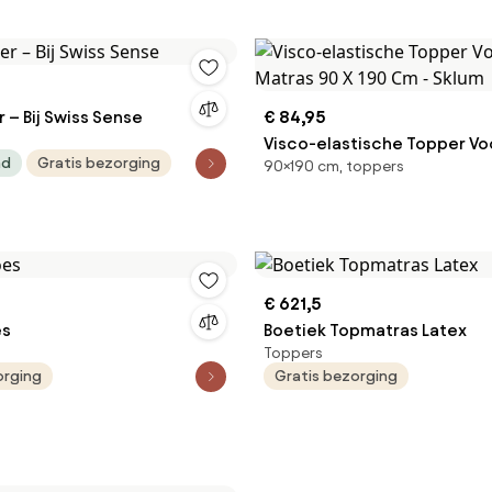
 – Bij Swiss Sense
€ 84,95
Visco-elastische Topper Vo
ad
Gratis bezorging
90×190 cm, toppers
Matras 90 X 190 Cm - Sklum
€ 621,5
es
Boetiek Topmatras Latex
Toppers
orging
Gratis bezorging