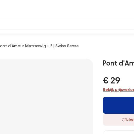
ont d'Amour Matraswig – Bij Swiss Sense
Pont d'Am
€ 29
Bekijk prijsverl
Like