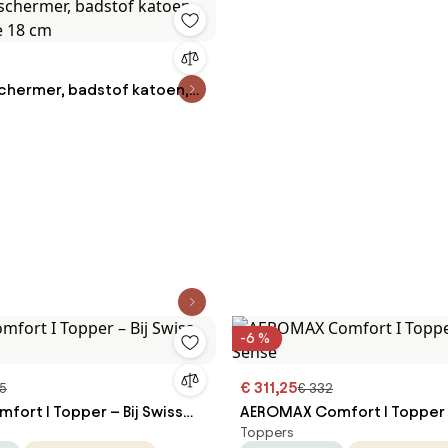
hermer, badstof katoen,
e 18 cm
-6 %
€ 311,25
75
€ 332
fort I Topper – Bij Swiss
AEROMAX Comfort I Topper –
Toppers
Sense