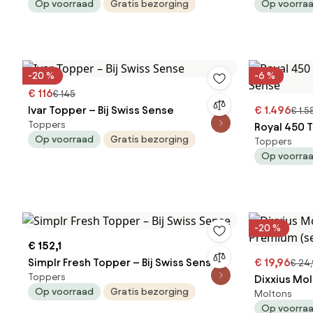
Op voorraad
Gratis bezorging
Op voorra
-20 %
-6 %
€ 116
€ 145
Ivar Topper – Bij Swiss Sense
€ 1.496
€ 1.5
Toppers
Royal 450 T
Op voorraad
Gratis bezorging
Toppers
Sense
Op voorra
-20 %
€ 152,1
Simplr Fresh Topper – Bij Swiss Sense
€ 19,96
€ 24
Toppers
Dixxius Mo
Op voorraad
Gratis bezorging
Moltons
(set van 2) 
Op voorra