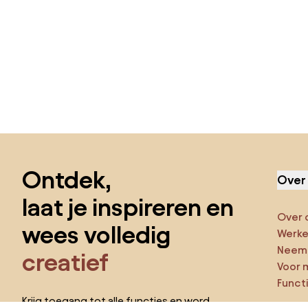
Sla de voettekst over, ga naar het begin van de pagina
Ontdek,
Over
laat je inspireren en
Over 
wees volledig
Werken
Neem 
creatief
Voor 
Funct
Krijg toegang tot alle functies en word