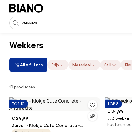
Navigatie overslaan, naar inhoud springen
Zoekopdracht invoeren
Inhoud overslaan, naar voettekst springen
Wekkers
Alle filters
Prijs
Materiaal
Stijl
Kle
Producten
10 producten
TOP 10
TOP 8
€ 34,99
€ 24,99
LED wekker
Houten, mode
Zuiver - Klokje Cute Concrete -