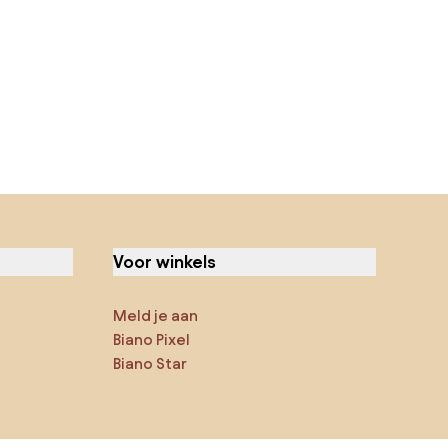
Voor winkels
Meld je aan
Biano Pixel
Biano Star