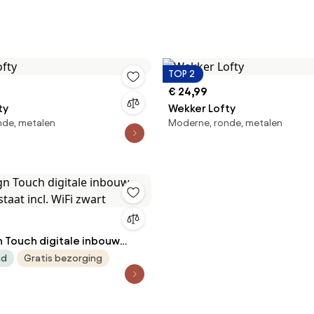
TOP 2
€ 24,99
ty
Wekker Lofty
nde, metalen
Moderne, ronde, metalen
n Touch digitale inbouw
taat incl. WiFi zwart
ad
Gratis bezorging