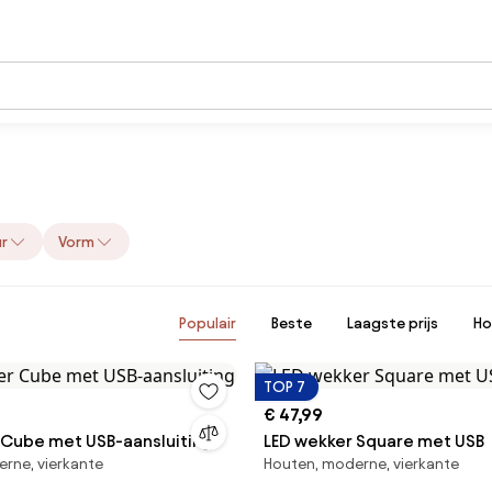
ur
Vorm
Populair
Beste
Laagste prijs
Ho
TOP 7
€ 47,99
 Cube met USB-aansluiting
LED wekker Square met USB
rne, vierkante
Houten, moderne, vierkante