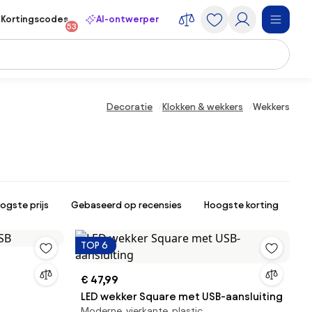
Kortingscodes
AI-ontwerper
53
Decoratie
Klokken & wekkers
Wekkers
ogste prijs
Gebaseerd op recensies
Hoogste korting
TOP 6
€ 47,99
LED wekker Square met USB-aansluiting
Moderne, vierkante, plastic