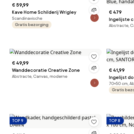
€ 59,99
Kave Home Schilderij Wrigley
€ 479
Scandinavische
Ingelijste 
Gratis bezorging
Abstracte, 
Blue, hand
€ 49,99
Wanddecoratie Creative Zone
€ 41,99
Abstracte, Canvas, moderne
Ingelijst d
70×50 cm, Ab
cm, SANTO
Gratis bez
TOP 9
TOP 8