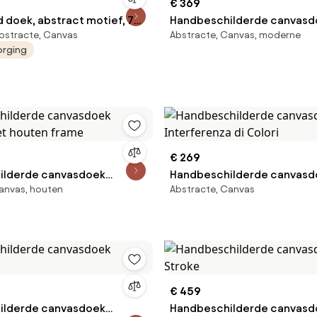
€ 369
d doek, abstract motief, 70
Handbeschilderde canvasd
bstracte, Canvas
Abstracte, Canvas, moderne
Notton
Spinning Around
orging
€ 269
ilderde canvasdoek
Handbeschilderde canvasd
anvas, houten
Abstracte, Canvas
et houten frame
Interferenza di Colori
€ 459
ilderde canvasdoek
Handbeschilderde canvasd