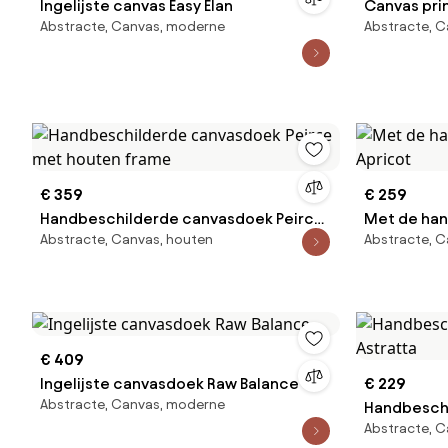
Ingelijste canvas Easy Elan
Canvas pri
Abstracte, Canvas, moderne
Abstracte, 
€ 359
€ 259
Handbeschilderde canvasdoek Peirce
Met de han
Abstracte, Canvas, houten
Abstracte, 
met houten frame
Apricot
€ 409
Ingelijste canvasdoek Raw Balance
€ 229
Abstracte, Canvas, moderne
Handbeschi
Abstracte, 
Astratta