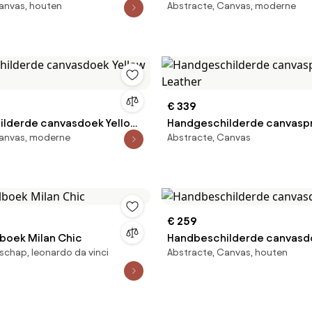
anvas, houten
Abstracte, Canvas, moderne
Stroke
€ 339
lderde canvasdoek Yellow
Handgeschilderde canvaspr
Canvas, moderne
Abstracte, Canvas
€ 259
lboek Milan Chic
Handbeschilderde canvasdo
schap, leonardo da vinci
Abstracte, Canvas, houten