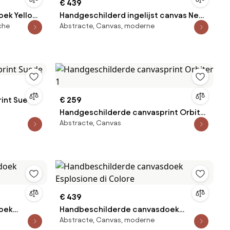
€ 439
oek Yellow
Handgeschilderd ingelijst canvas New
che
Abstracte, Canvas, moderne
Story
int Suede
€ 259
Handgeschilderde canvasprint Orbiter
Abstracte, Canvas
1
€ 439
oek
Handbeschilderde canvasdoek
Abstracte, Canvas, moderne
Esplosione di Colore