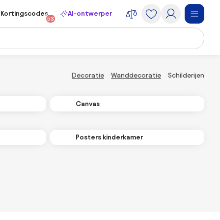
Kortingscodes
AI-ontwerper
53
Decoratie
Wanddecoratie
Schilderijen
Canvas
Posters kinderkamer