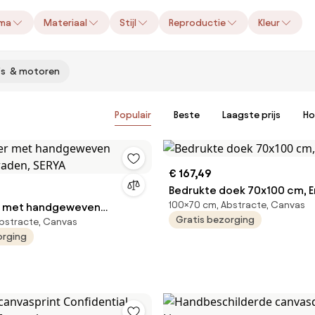
ma
Materiaal
Stijl
Reproductie
Kleur
's & motoren
Populair
Beste
Laagste prijs
Ho
€ 167,49
Bedrukte doek 70x100 cm, E
100×70 cm, Abstracte, Canvas
 met handgeweven
Gratis bezorging
bstracte, Canvas
raden, SERYA
orging