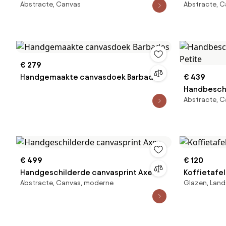
Abstracte, Canvas
Abstracte, C
Invisible Red
Hydrate
€ 279
Handgemaakte canvasdoek Barbados
€ 439
Handbeschi
Abstracte, 
Petite
€ 499
€ 120
Handgeschilderde canvasprint Axes
Koffietafe
Abstracte, Canvas, moderne
Glazen, Land