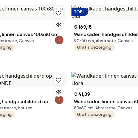
TOP 1
€ 169,15
 linnen canvas 100x80 cm
Wandkader, handgeschilder
bstracte, Canvas
90×60 cm, Abstracte, Canvas
Blur
orging
Gratis bezorging
€ 41,39
 handgeschilderd op
Wandkader, linnen canvas 6
stracte, houten
80×60 cm, Abstracte, Canvas
, ONDE
Liora
orging
Gratis bezorging