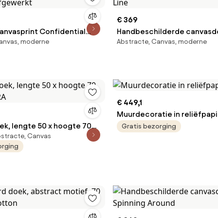
€ 369
canvasprint Confidential
Handbeschilderde canvasdo
Canvas, moderne
Abstracte, Canvas, moderne
afgewerkt
Line
€ 449,1
Muurdecoratie in reliëfpapie
oek, lengte 50 x hoogte 70
Gratis bezorging
stracte, Canvas
RA
orging