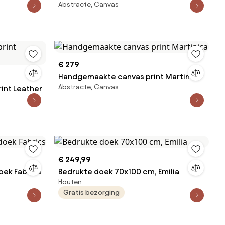
Abstracte, Canvas
Pensieri e Colori
€ 279
Handgemaakte canvas print Martinica
Abstracte, Canvas
int Leather
€ 249,99
ek Fabrics
Bedrukte doek 70x100 cm, Emilia
Houten
Gratis bezorging