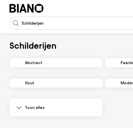
Navigatie overslaan, naar inhoud springen
Zoekopdracht invoeren
Inhoud overslaan, naar voettekst springen
Schilderijen
Abstract
Paard
Hout
Mode
Toon alles