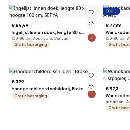
TOP 5
€ 84,49
€ 77,99
Ingelijst linnen doek, lengte 80 x
Wandkader,
100×80 cm, Abstracte, Canvas
100×80 cm, A
hoogte 100 cm, SEPYA
Anero
Gratis bezorging
Gratis bez
€ 399
Handgeschilderd schilderij, Brako
€ 97,3
Wandkader,
Gratis bezorging
60×40 cm, Ab
rijstpapier
Gratis bez