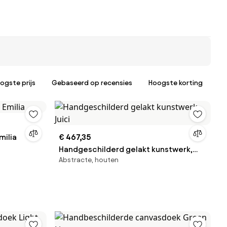
ogste prijs
Gebaseerd op recensies
Hoogste korting
milia
€ 467,35
Handgeschilderd gelakt kunstwerk,
Abstracte, houten
Juici