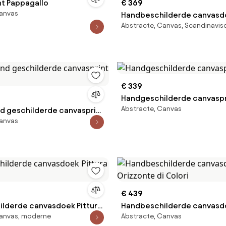
nt Pappagallo
€ 369
Canvas
Handbeschilderde canvasd
Abstracte, Canvas, Scandinavis
Layer
€ 339
Handgeschilderde canvaspr
Abstracte, Canvas
d geschilderde canvasprint
Canvas
€ 439
lderde canvasdoek Pittura
Handbeschilderde canvasd
Canvas, moderne
Abstracte, Canvas
Orizzonte di Colori