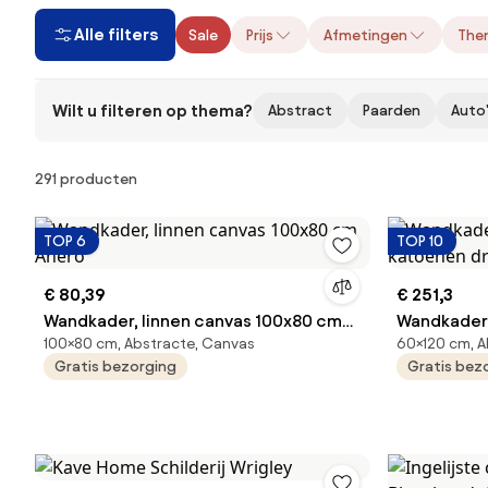
Alle filters
Sale
Prijs
Afmetingen
The
Wilt u filteren op thema?
Abstract
Paarden
Auto
Producten
291 producten
TOP 6
TOP 10
€ 80,39
€ 251,3
Wandkader, linnen canvas 100x80 cm
Wandkader
100×80 cm, Abstracte, Canvas
60×120 cm, A
Anero
katoenen d
Gratis bezorging
Gratis bez