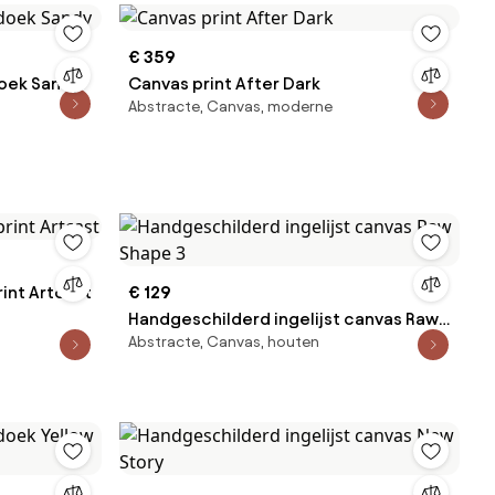
€ 359
oek Sandy
Canvas print After Dark
Abstracte, Canvas, moderne
int Artcast
€ 129
Handgeschilderd ingelijst canvas Raw
Abstracte, Canvas, houten
Shape 3