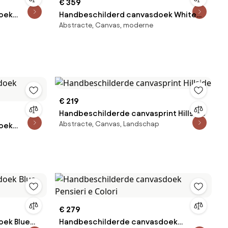
€ 359
oek
Handbeschilderd canvasdoek White
Abstracte, Canvas, moderne
Stone
€ 219
Handbeschilderde canvasprint Hillside
Abstracte, Canvas, Landschap
oek
€ 279
oek Blue
Handbeschilderde canvasdoek