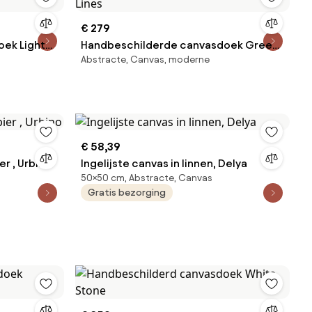
€ 279
ek Light
Handbeschilderde canvasdoek Green
Abstracte, Canvas, moderne
Lines
€ 58,39
r , Urbino
Ingelijste canvas in linnen, Delya
50×50 cm, Abstracte, Canvas
Gratis bezorging