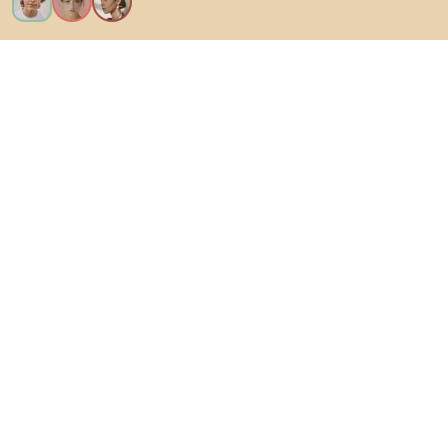
Ik wil alle functies!
Over Biano
Voor gebruikers
Voor winkels
Ga zeker op verkenning
Producten
AI-ontwerper