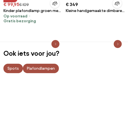
€ 99,95
€ 349
€ 109
Kinder plafondlamp groen met
Kleine handgemaakte dimbare
Op voorraad
wit - Lucille
hanglamp Junit
Gratis bezorging
Ook iets voor jou?
Spots
Plafondlampen