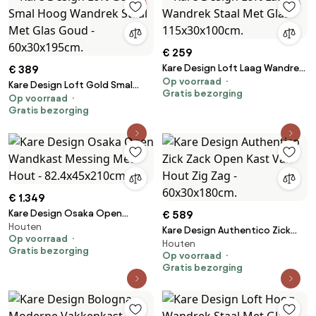
€ 259
Kare Design Loft Laag Wandrek
€ 389
Op voorraad
Staal Met Glas - 115x30x100cm.
Kare Design Loft Gold Smal
Gratis bezorging
Op voorraad
Hoog Wandrek Staal Met Glas
Gratis bezorging
Goud - 60x30x195cm.
€ 1.349
Kare Design Osaka Open
€ 589
Houten
Wandkast Messing Met Hout -
Kare Design Authentico Zick
Op voorraad
82.4x45x210cm.
Houten
Zack Open Kast Van Hout Zig
Gratis bezorging
Op voorraad
Zag - 60x30x180cm.
Gratis bezorging