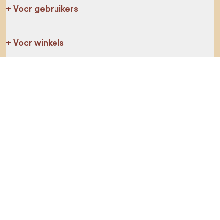
Voor gebruikers
Voor winkels
Ga zeker op verkenning
Producten
AI-ontwerper
Jij kan ons op sociale media vinden
Cookies
Privacy policy
Gebruiksvoorwaarden
Kies land