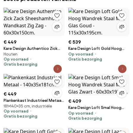
€ 449
€ 539
Kare Design Authentico Zick
Kare Design Loft Gold Hoog
Houten
Op voorraad
Zack Sheeshamhout Wandkast
Wandrek Staal Met Glas Goud -
Op voorraad
Gratis bezorging
Zig Zag - 60x30x150cm.
115x30x195cm.
Gratis bezorging
€ 449
Plankenkast Industrieel Metaal
€ 409
181×140×35 cm, industriële
- 140x35x181cm.
Kare Design Loft Smal Hoog
Op voorraad
Op voorraad
Wandrek Staal Met Glas Zwart
Gratis bezorging
Gratis bezorging
- 60x30x195cm.