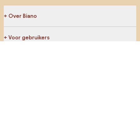
Over Biano
Voor gebruikers
Voor winkels
Ga zeker op verkenning
Producten
AI-ontwerper
Jij kan ons op sociale media vinden