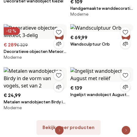
Decoratief wandobject Kiezel
€ 109
Handgemaakte wanddecoratie
Moderne
Solar System
-12 %
€ 69,99
Wandsculptuur Orb
€ 289
€ 329
Decoratieve objecten Meteor,
Moderne
3-delig
€ 139
Ingelijst wandobject August
€ 24,99
met reliëf
Metalen wandobjecten Birdy in
Moderne
de vorm van vogels, set van 2
Bekijk meer producten