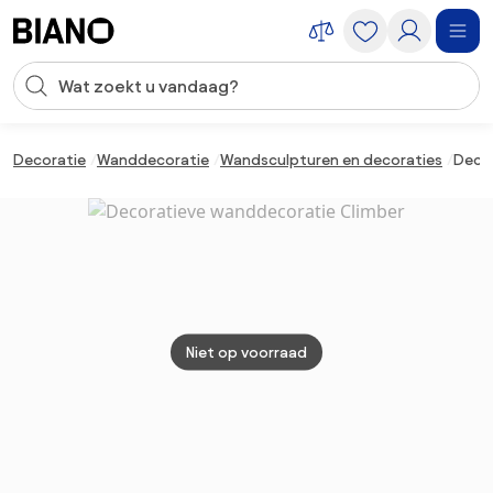
Navigatie overslaan, naar inhoud springen
Zoekopdracht invoeren
Inhoud overslaan, naar voettekst springen
Decoratie
Wanddecoratie
Wandsculpturen en decoraties
Deco
Niet op voorraad