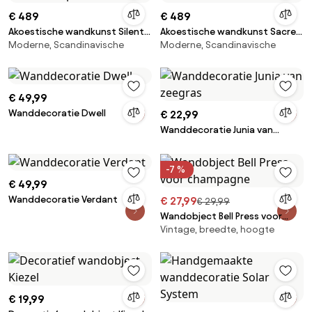
€ 489
€ 489
Akoestische wandkunst Silent
Akoestische wandkunst Sacred
Moderne, Scandinavische
Moderne, Scandinavische
Whisper 1
Silence 2
€ 49,99
Wanddecoratie Dwell
€ 22,99
Wanddecoratie Junia van
zeegras
-7 %
€ 49,99
Wanddecoratie Verdant
€ 27,99
€ 29,99
Wandobject Bell Press voor
Vintage, breedte, hoogte
champagne
€ 19,99