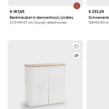
€ 187,85
€ 233,35
Bankmeubel in dennenhout, Lindley
Schoenenka
47,5×119×37 cm, houten, eikenhouten
138×90×30 cm