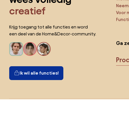
Neem 
creatief
Voor 
Funct
Krijg toegang tot alle functies en word
een deel van de Home&Decor-community.
Ga ze
Pro
Ik wil alle functies!
Kies land