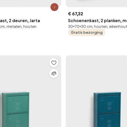
€ 67,32
st, 2 deuren, Jarta
Schoenenkast, 2 planken, m
cm, metalen, houten
30×70×30 cm, houten, eikenhou
eiken, SELFRID
Gratis bezorging