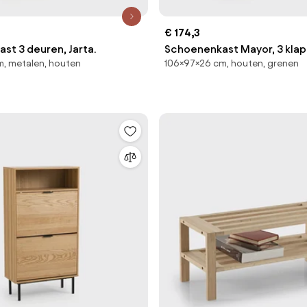
€ 174,3
st 3 deuren, Jarta.
Schoenenkast Mayor, 3 klap
, metalen, houten
106×97×26 cm, houten, grenen
deur