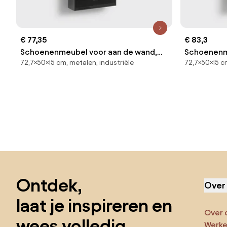
€ 77,35
€ 83,3
Schoenenmeubel voor aan de wand,
Schoenenm
72,7×50×15 cm, metalen, industriële
72,7×50×15 cm
Hiba
Hiba
Sla de voettekst over, ga naar het begin van de pagina
Ontdek,
Over
laat je inspireren en
Over 
wees volledig
Werken