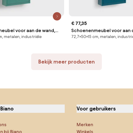
€ 77,35
eubel voor aan de wand,
Schoenenmeubel voor aan 
, metalen, industriële
72,7×50×15 cm, metalen, industri
Hiba
Bekijk meer producten
 Biano
Voor gebruikers
ons
Merken
 bij Biano
Winkels