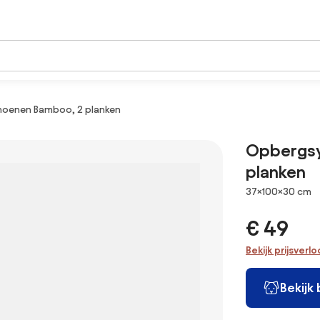
oenen Bamboo, 2 planken
Opbergsy
planken
Afmetingen
37×100×30 cm
€ 49
Bekijk prijsverl
Bekijk