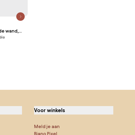
de wand,
ële
Voor winkels
Meld je aan
Biano Pixel