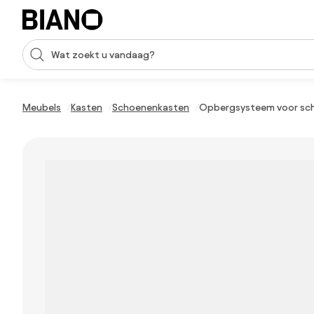
Navigatie overslaan, naar inhoud springen
Zoekopdracht invoeren
Inhoud overslaan, naar voettekst springen
Meubels
Kasten
Schoenenkasten
Opbergsysteem voor sch