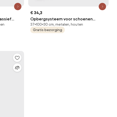
€ 34,3
assief
Opbergsysteem voor schoenen
ten
37×100×30 cm, metalen, houten
Bamboo, 2 planken
Gratis bezorging