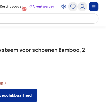
Kortingscodes
AI-ontwerper
67
steem voor schoenen Bamboo, 2
oop
 beschikbaarheid