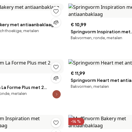
akery met antiaanbaklaag
€ 10,99
echthoekige, metalen
Springvorm Inspiration met
Bakvormen, ronde, metalen
antiaanbaklaag
€ 11,99
Springvorm Heart met anti
Bakvormen, metalen
 La Forme Plus met 2
onde, metalen
-14 %