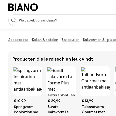
Navigatie overslaan, naar inhoud springen
Zoekopdracht invoeren
Inhoud overslaan, naar voettekst springen
Accessoires
Koken & tafelen
Bakspullen
Bakvormen & -plat
Producten die je misschien leuk vindt
€ 10,99
€ 29,99
€ 13,99
Springvorm
Bundt
Tulbandvorm
Inspiration met
cakevorm La
Gourmet met