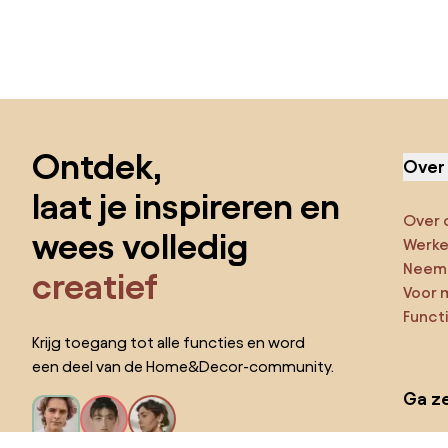
Sla de voettekst over, ga naar het begin van de pagina
Ontdek,
Over
laat je inspireren en
Over 
wees volledig
Werken
Neem 
creatief
Voor 
Funct
Krijg toegang tot alle functies en word
een deel van de Home&Decor-community.
Ga ze