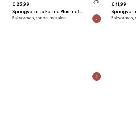
€ 25,99
€ 11,99
Springvorm La Forme Plus met
Springvorm
Bakvormen, ronde, metalen
Bakvormen, r
antiaanbaklaag
antiaanbak