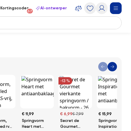
Kortingscodes
AI-ontwerper
67
-13 %
€ 11,99
€ 6,99
€ 7,99
€ 15,99
orm,
Springvorm
Secret de
Springvorm
ed rvs,
Heart met
Gourmet
Inspiration met