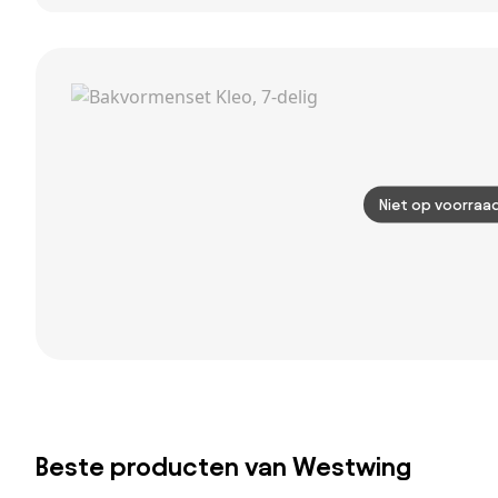
antiaanbaklaag
Forme Plus met
antiaanbaklaag
antiaanbaklaag
Niet op voorraa
Beste producten van Westwing