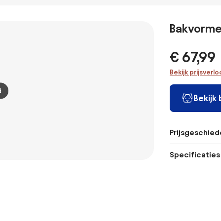
antiaanbaklaag
bodems
antiaanbaklaag
PFAS-vrij
cm
Bakvormen
€ 67,99
Bekijk prijsverl
d
Bekijk
Prijsgeschied
Specificaties