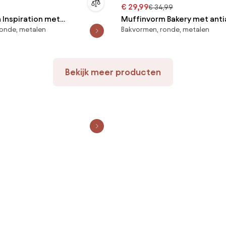
€ 29,99
€ 34,99
 Inspiration met
Muffinvorm Bakery met ant
onde, metalen
Bakvormen, ronde, metalen
laag
Bekijk meer producten