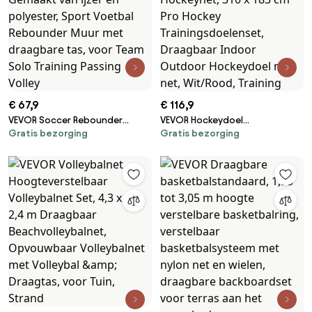
€ 67,9
€ 116,9
VEVOR Soccer Rebounder
VEVOR Hockeydoel
Gratis bezorging
Gratis bezorging
Draagbare Voetbaltrainer 7 x 7
Streethockeynet met
voet
achterstop en doelen,
Voetbaltrainingsuitrusting
Streethockeydoel Hockeynet,
Gemaakt van ijzer en polyester,
310 x 183 cm Pro Hockey
Sport Voetbal Rebounder Muur
Trainingsdoelenset, Draagbaar
met draagbare tas, voor Team
Indoor Outdoor Hockeydoel
Solo Training Passing Volley
met net, Wit/Rood, Training