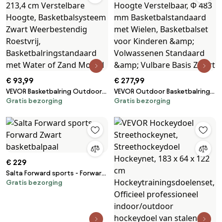
Wit
€ 93,99
€ 277,99
VEVOR Basketbalring Outdoor
VEVOR Outdoor Basketbalring
Gratis bezorging
Gratis bezorging
Basketbalstandaard 152,4-
met Standaard 232-305 cm
213,4 cm Verstelbare Hoogte,
Hoogte Verstelbaar, Φ 483 mm
Basketbalsysteem Zwart
Basketbalstandaard met
Weerbestendig Roestvrij,
Wielen, Basketbalset voor
Basketbalringstandaard met
Kinderen &amp; Volwassenen
Water of Zand Mobiel
Standaard &amp; Vulbare Basis
Zwart
€ 229
Salta Forward sports - Forward
Gratis bezorging
Zwart basketbalpaal