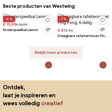
Minuten Montage
Indoor Outdoor Hockeydoel
Beste producten van Westwing
met Net, Wit/Rood, Training
-6 %
-7 %
€ 15,99
€ 16,99
Kinderspeelbal Lemon
€ 87
€ 94
Draagbare tafeltennisset Ping
Pong, 6-delig
Bekijk meer producten
Sla de voettekst over, ga naar het begin van de pagina
Ontdek,
laat je inspireren en
wees volledig
creatief