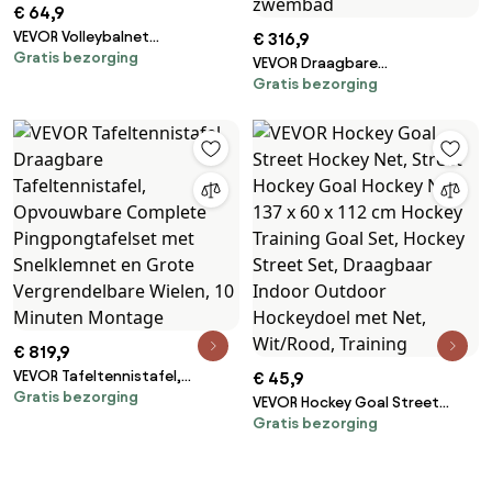
€ 64,9
VEVOR Volleybalnet
€ 316,9
Gratis bezorging
Hoogteverstelbaar
VEVOR Draagbare
Volleybalnet Set, 4,3 x 2,3-2,4
Gratis bezorging
basketbalstandaard, 1,35 tot
m Draagbaar
3,05 m hoogte verstelbare
Beachvolleybalnet,
basketbalring, verstelbaar
Opvouwbaar Volleybalnet met
basketbalsysteem met nylon
Volleybal &amp; Draagtas, voor
net en wielen, draagbare
Tuin, Strand
backboardset voor terras aan
het zwembad
€ 819,9
VEVOR Tafeltennistafel,
€ 45,9
Gratis bezorging
Draagbare Tafeltennistafel,
VEVOR Hockey Goal Street
Opvouwbare Complete
Gratis bezorging
Hockey Net, Street Hockey Goal
Pingpongtafelset met
Hockey Net, 137 x 60 x 112 cm
Snelklemnet en Grote
Hockey Training Goal Set,
Vergrendelbare Wielen, 10
Hockey Street Set, Draagbaar