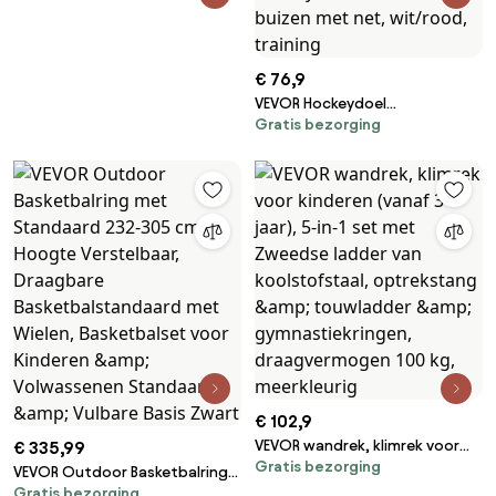
€ 76,9
VEVOR Hockeydoel
Gratis bezorging
Streethockeynet,
Streethockeydoel Hockeynet,
183 x 64 x 122 cm
Hockeytrainingsdoelenset,
Officieel professioneel
indoor/outdoor hockeydoel
van stalen buizen met net,
wit/rood, training
€ 102,9
VEVOR wandrek, klimrek voor
€ 335,99
Gratis bezorging
kinderen (vanaf 3 jaar), 5-in-1
VEVOR Outdoor Basketbalring
set met Zweedse ladder van
Gratis bezorging
met Standaard 232-305 cm