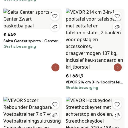
koolstofstaal, optrekstang
Hoogte Verstelbaar, Draagbare
&amp; touwladder &amp;
Basketbalstandaard met
gymnastiekringen,
Wielen, Basketbalset voor
draagvermogen 100 kg,
Kinderen &amp; Volwassenen
meerkleurig
Standaard &amp; Vulbare Basis
Zwart
€ 449
Salta Center sports - Center
Gratis bezorging
Zwart basketbalpaal
€ 1.681,9
VEVOR 214 cm 3-in-1 pooltafel
Gratis bezorging
voor tafelspelen met eettafel
en tafeltennistafel, 2 banken
voor opslag en accessoires,
draagvermogen 137 kg,
inclusief keu-standaard en
krijtborstel