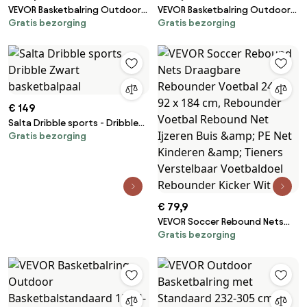
VEVOR Basketbalring Outdoor
VEVOR Basketbalring Outdoor
Gratis bezorging
Gratis bezorging
Basketbalstandaard 122-305
Basketbalstandaard 152,4-
cm Verstelbare Hoogte,
213,4 cm Verstelbare Hoogte,
Basketbalsysteem Zwart
Basketbalsysteem Zwart
Weerbestendig Roestvrij,
Weerbestendig Roestvrij,
Basketbalringstandaard met
Basketbalringstandaard met
Water of Zand Mobiel
Water of Zand Mobiel
€ 149
Salta Dribble sports - Dribble
Gratis bezorging
Zwart basketbalpaal
€ 79,9
VEVOR Soccer Rebound Nets
Gratis bezorging
Draagbare Rebounder Voetbal
242 x 92 x 184 cm, Rebounder
Voetbal Rebound Net Ijzeren
Buis &amp; PE Net Kinderen
&amp; Tieners Verstelbaar
Voetbaldoel Rebounder Kicker