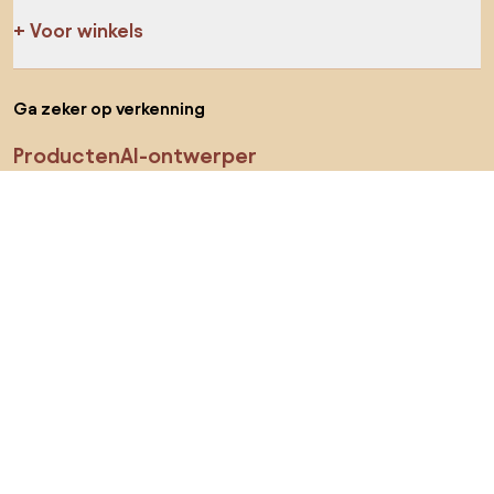
Voor winkels
Ga zeker op verkenning
Producten
AI-ontwerper
Jij kan ons op sociale media vinden
Cookies
Privacy policy
Gebruiksvoorwaarden
Kies land
© 2026 Biano B.V.