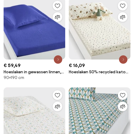
€ 59,49
€ 16,09
Hoeslaken in gewassen linnen,
Hoeslaken 50% recycled katoen
90×190 cm
omslag 30 cm, Linot
Tigris