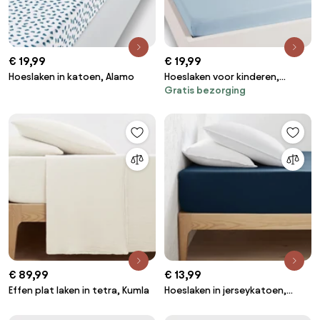
€ 19,99
€ 19,99
Hoeslaken in katoen, Alamo
Hoeslaken voor kinderen,
Gratis bezorging
katoen, omslag 25 cm, MACHA
€ 89,99
€ 13,99
Effen plat laken in tetra, Kumla
Hoeslaken in jerseykatoen,
omslag 30cm, Scenario