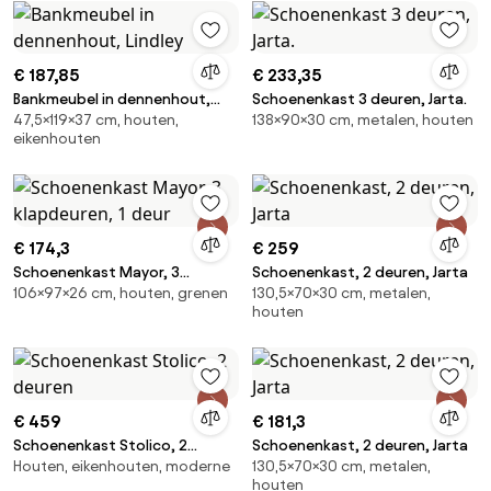
€ 187,85
€ 233,35
Bankmeubel in dennenhout,
Schoenenkast 3 deuren, Jarta.
47,5×119×37 cm, houten,
138×90×30 cm, metalen, houten
Lindley
eikenhouten
€ 174,3
€ 259
Schoenenkast Mayor, 3
Schoenenkast, 2 deuren, Jarta
106×97×26 cm, houten, grenen
130,5×70×30 cm, metalen,
klapdeuren, 1 deur
houten
€ 459
€ 181,3
Schoenenkast Stolico, 2
Schoenenkast, 2 deuren, Jarta
Houten, eikenhouten, moderne
130,5×70×30 cm, metalen,
deuren
houten