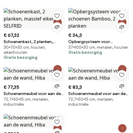
€ 67,32
€ 34,3
Schoenenkast, 2 planken,
Opbergsysteem voor
30×70×30 cm, houten,
37×100×30 cm, metalen, houten
massief eiken, SELFRID
schoenen Bamboo, 2 planken
eikenhouten
Gratis bezorging
Gratis bezorging
€ 77,35
€ 83,3
Schoenenmeubel voor aan de
Schoenenmeubel voor aan de
72,7×50×15 cm, metalen,
72,7×50×15 cm, metalen,
wand, Hiba
wand, Hiba
industriële
industriële