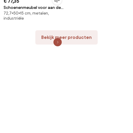
€ 77,35
Schoenenmeubel voor aan de
72,7×50×15 cm, metalen,
wand, Hiba
industriële
Bekijk meer producten