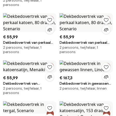
2 persoons, twijfelaar, 1
katoensatijn, 118 draden, Victor
persoons
uni
€ 55,99
€ 55,99
Dekbedovertrek van perkaal
Dekbedovertrek van perkaal
2 persoons, twijfelaar, 1
2 persoons, twijfelaar, 1
katoen, 80 draden, Scenario
katoen, 80 draden, Scenario
persoons
persoons
€ 55,99
€ 167,3
Dekbedovertrek van
Dekbedovertrek in gewassen
2 persoons, twijfelaar, 1
2 persoons, twijfelaar, linnen
katoensatijn, Menaiki
linnen, Linot
persoons