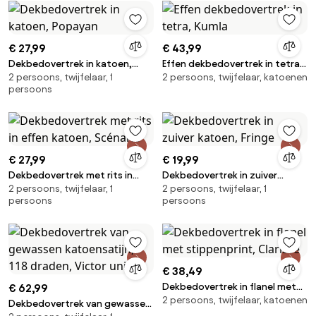
€ 27,99
€ 43,99
Dekbedovertrek in katoen,
Effen dekbedovertrek in tetra,
2 persoons, twijfelaar, 1
2 persoons, twijfelaar, katoenen
Popayan
Kumla
persoons
€ 27,99
€ 19,99
Dekbedovertrek met rits in
Dekbedovertrek in zuiver
2 persoons, twijfelaar, 1
2 persoons, twijfelaar, 1
effen katoen, Scénario
katoen, Fringe
persoons
persoons
€ 38,49
Dekbedovertrek in flanel met
€ 62,99
2 persoons, twijfelaar, katoenen
stippenprint, Clarisse
Dekbedovertrek van gewassen