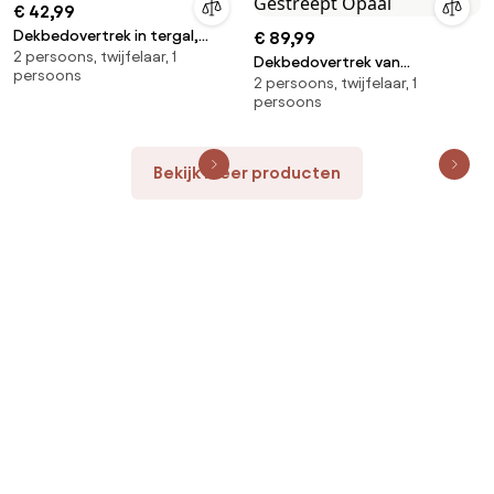
€ 42,99
Dekbedovertrek in tergal,
€ 89,99
2 persoons, twijfelaar, 1
Scenario
Dekbedovertrek van
persoons
2 persoons, twijfelaar, 1
katoensatijn, 153 draden,
persoons
Gestreept Opaal
Bekijk meer producten