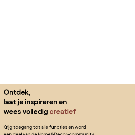
Sla de voettekst over, ga naar het begin van de pagina
Ontdek,
laat je inspireren en
wees volledig
creatief
Krijg toegang tot alle functies en word
een deel van de Home&Decor-community.