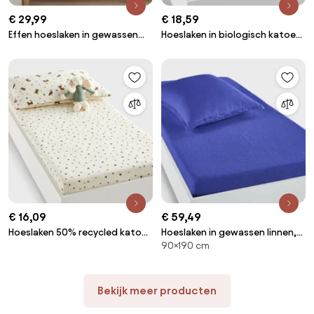
€ 29,99
€ 18,59
Effen hoeslaken in gewassen
Hoeslaken in biologisch katoen,
katoen, omslag 30 cm,
Miria
Scenario
€ 16,09
€ 59,49
Hoeslaken 50% recycled katoen
Hoeslaken in gewassen linnen,
90×190 cm
Tigris
omslag 30 cm, Linot
Bekijk meer producten