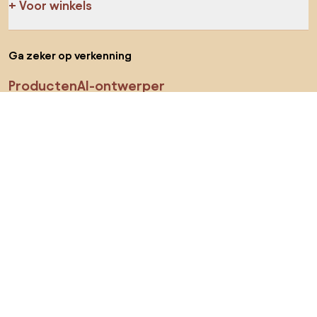
Voor winkels
Ga zeker op verkenning
Producten
AI-ontwerper
Jij kan ons op sociale media vinden
Cookies
Privacy policy
Gebruiksvoorwaarden
Kies land
© 2026 Biano B.V.