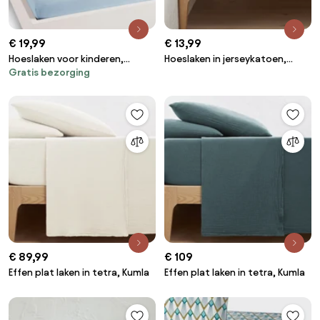
€ 19,99
€ 13,99
Hoeslaken voor kinderen,
Hoeslaken in jerseykatoen,
Gratis bezorging
katoen, omslag 25 cm, MACHA
omslag 30cm, Scenario
€ 89,99
€ 109
Effen plat laken in tetra, Kumla
Effen plat laken in tetra, Kumla