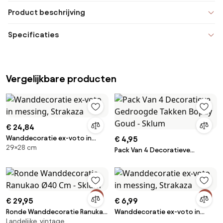
Product beschrijving
Specificaties
Vergelijkbare producten
€ 24,84
Wanddecoratie ex-voto in
€ 4,95
29×28 cm
messing, Strakaza
Pack Van 4 Decoratieve
Gedroogde Takken Bopay
Goud - Sklum
€ 29,95
€ 6,99
Ronde Wanddecoratie Ranukao
Wanddecoratie ex-voto in
Landelijke, vintage
Ø40 Cm - Sklum
messing, Strakaza