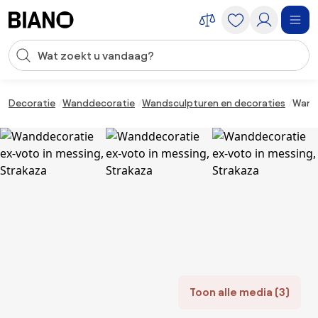
Navigatie overslaan, naar inhoud springen
Zoekopdracht invoeren
Inhoud overslaan, naar voettekst springen
Decoratie
Wanddecoratie
Wandsculpturen en decoraties
Wandd
Toon alle media (3)