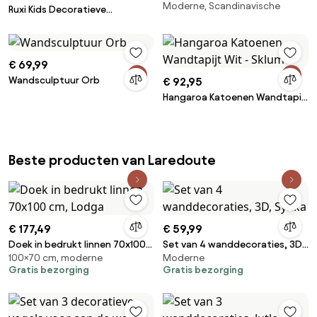
Moderne, Scandinavische
Silence 2
Ruxi Kids Decoratieve
Wandbekleding Grijze
Regenboog - Sklum
€ 69,99
Wandsculptuur Orb
€ 92,95
Hangaroa Katoenen Wandtapijt
Wit - Sklum
Beste producten van Laredoute
€ 177,49
€ 59,99
Doek in bedrukt linnen 70x100
Set van 4 wanddecoraties, 3D,
100×70 cm, moderne
Moderne
cm, Lodga
Synka
Gratis bezorging
Gratis bezorging