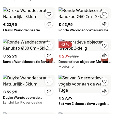
€ 23,95
€ 43,95
Oreko Wanddecoratie
Ronde Wanddecoratie Ranukao
Natuurlijk - Sklum
Ø60 Cm - Sklum
-12 %
€ 52,95
€ 289
€ 329
Ronde Wanddecoratie Ranukao
Decoratieve objecten Meteor,
Moderne
Ø80 Cm - Sklum
3-delig
€ 52,95
Duyke Wanddecoratie
€ 29,99
Landelijke, Provencaalse
Natuurlijk - Sklum
Set van 3 decoratieve vogels
voor aan de wand, Tuga