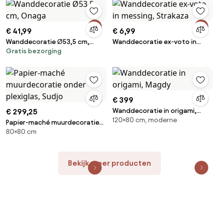
€ 41,99
€ 6,99
Wanddecoratie Ø53,5 cm,
Wanddecoratie ex-voto in
Gratis bezorging
Onaga
messing, Strakaza
€ 399
Wanddecoratie in origami,
€ 299,25
120×80 cm, moderne
Magdy
Papier-maché muurdecoratie
80×80 cm
onder plexiglas, Sudjo
Bekijk meer producten