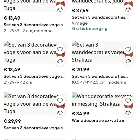
€ 37,49
Set van 3 wanddecoraties,
€ 13,49
Vintage
Jutlo
Set van 3 decoratieve vogels
Gratis bezorging
21-29×9-12 cm, moderne
voor aan de wand, Tuga
€ 13,49
€ 20,99
Set van 3 decoratieve vogels
Set van 3 wanddecoraties
21-29×9-12 cm
10,5-17×11-12,5 cm, moderne
voor aan de wand, Tuga
vogels, Strakaza
€ 34,99
Wanddecoratie ex-voto in
€ 29,99
messing, Strakaza
Set van 3 decoratieve vogels
voor aan de wand, Tuga