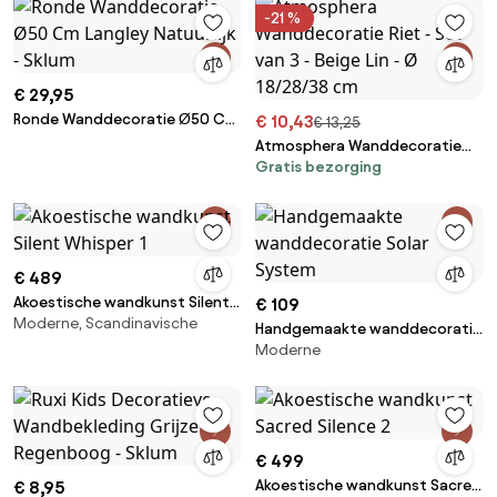
-21 %
€ 29,95
Ronde Wanddecoratie Ø50 Cm
€ 10,43
€ 13,25
Langley Natuurlijk - Sklum
Atmosphera Wanddecoratie
Gratis bezorging
Riet - Set van 3 - Beige Lin - Ø
18/28/38 cm
€ 489
Akoestische wandkunst Silent
€ 109
Moderne, Scandinavische
Whisper 1
Handgemaakte wanddecoratie
Moderne
Solar System
€ 499
Akoestische wandkunst Sacred
€ 8,95