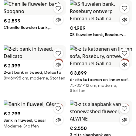
€ 2.599
Chenille fluwelen bank,
€ 1.989
Spogano
XS fluwelen bank, Rosebury
ontwerp Emmanuel Gallina
€ 2.399
2-zit bank in tweed, Delicato
€ 3.899
81×161×95 cm, moderne, Stoffen
6-zits katoenen en linnen sofa,
75×351×112 cm, moderne,
Rosebury, ontwerp Emmanuel
Stoffen
Gallina
€ 2.799
Bank in fluweel, César
Moderne, Stoffen
€ 2.550
3-zits slaapbank van