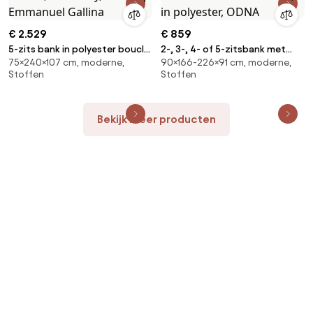
€ 2.529
€ 859
5-zits bank in polyester bouclé,
2-, 3-, 4- of 5-zitsbank met
75×240×107 cm, moderne,
90×166-226×91 cm, moderne,
Rosebury, ontwerp Emmanuel
afneembare hoezen, in
Stoffen
Stoffen
Gallina
polyester, ODNA
Bekijk meer producten