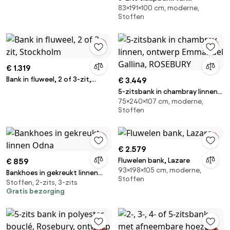
83×191×100 cm, moderne,
stonewashed fluweel, ALWINE
Stoffen
€ 1.319
Bank in fluweel, 2 of 3-zit,
€ 3.449
Stockholm
5-zitsbank in chambray linnen,
75×240×107 cm, moderne,
ontwerp Emmanuel Gallina,
Stoffen
ROSEBURY
€ 2.579
Fluwelen bank, Lazare
€ 859
93×198×105 cm, moderne,
Bankhoes in gekreukt linnen
Stoffen
Stoffen, 2-zits, 3-zits
Odna
Gratis bezorging