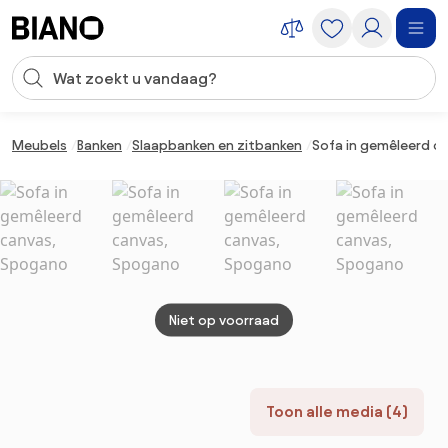
Navigatie overslaan, naar inhoud springen
Zoekopdracht invoeren
Inhoud overslaan, naar voettekst springen
Meubels
Banken
Slaapbanken en zitbanken
Sofa in gemêleerd c
Niet op voorraad
Toon alle media (4)