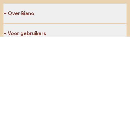
Over Biano
Voor gebruikers
Voor winkels
Ga zeker op verkenning
Producten
AI-ontwerper
Jij kan ons op sociale media vinden