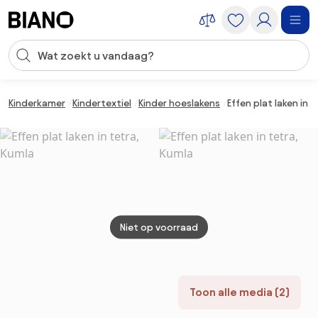
Navigatie overslaan, naar inhoud springen
Zoekopdracht invoeren
Inhoud overslaan, naar voettekst springen
Kinderkamer
Kindertextiel
Kinder hoeslakens
Effen plat laken in 
Niet op voorraad
Toon alle media (2)