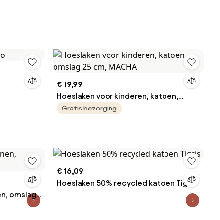
€ 19,99
Hoeslaken voor kinderen, katoen,
omslag 25 cm, MACHA
Gratis bezorging
€ 16,09
Hoeslaken 50% recycled katoen Tigris
en, omslag