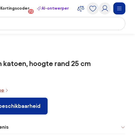
Kortingscodes
AI-ontwerper
72
n katoen, hoogte rand 25 cm
oop
 beschikbaarheid
enis