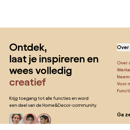
Sla de voettekst over, ga naar het begin van de pagina
Ontdek,
Over
laat je inspireren en
Over 
wees volledig
Werken
Neem 
creatief
Voor 
Funct
Krijg toegang tot alle functies en word
een deel van de Home&Decor-community.
Ga ze