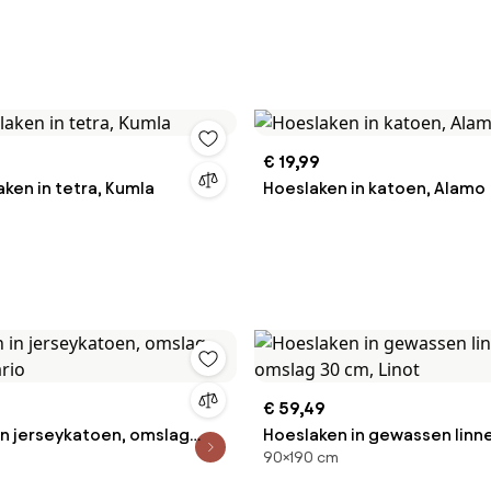
€ 19,99
laken in tetra, Kumla
Hoeslaken in katoen, Alamo
€ 59,49
in jerseykatoen, omslag
Hoeslaken in gewassen linn
90×190 cm
ario
30 cm, Linot