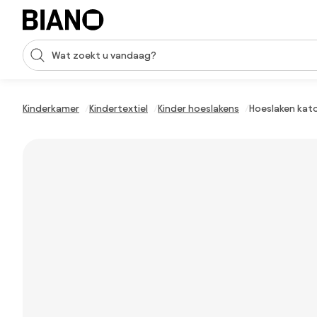
Navigatie overslaan, naar inhoud springen
Zoekopdracht invoeren
Inhoud overslaan, naar voettekst springen
Kinderkamer
Kindertextiel
Kinder hoeslakens
Hoeslaken kat