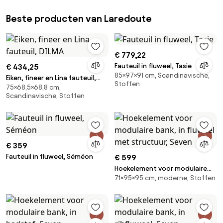
Beste producten van Laredoute
€ 779,22
Fauteuil in fluweel, Tasie
€ 434,25
85×97×91 cm, Scandinavische,
Eiken, fineer en Lina fauteuil,
Stoffen
75×68,5×68,8 cm,
DILMA
Scandinavische, Stoffen
€ 359
Fauteuil in fluweel, Séméon
€ 599
Hoekelement voor modulaire
71×95×95 cm, moderne, Stoffen
bank, in fluweel met structuur,
Seven