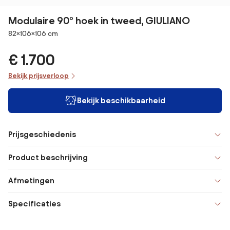
Modulaire 90° hoek in tweed, GIULIANO
Afmetingen
82×106×106 cm
€ 1.700
Bekijk prijsverloop
Bekijk beschikbaarheid
Prijsgeschiedenis
Product beschrijving
Afmetingen
Specificaties