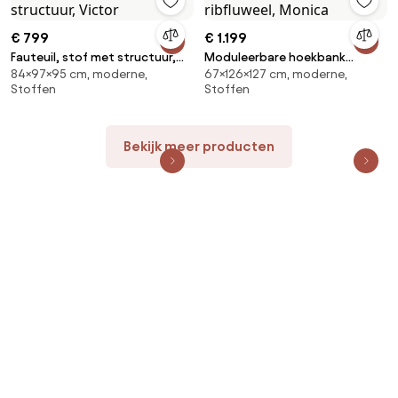
€ 799
€ 1.199
Fauteuil, stof met structuur,
Moduleerbare hoekbank
84×97×95 cm, moderne,
67×126×127 cm, moderne,
Victor
ribfluweel, Monica
Stoffen
Stoffen
Bekijk meer producten