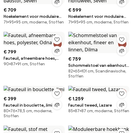
€ 709
€ 599
Hoekelement voor modulaire
Hoekelement voor modulaire
71×95×95 cm, moderne, Stoffen
71×95×95 cm, moderne, Stoffen
bank, in badstof, Seven
bank, in ribfluweel, Seven
€ 799
Fauteuil, afneembare hoes,
€ 759
90×87×91 cm, Stoffen
polyester, Odna
Schommelstoel van eikenhout,
82×65×101 cm, Scandinavische,
fineer en linnen, Dilma
Stoffen
€ 399
€ 1.259
Fauteuil in bouclette, Jimi
Fauteuil tweed, Lazare
80×76×78,5 cm, moderne,
85×87×87 cm, moderne, Stoffen
Stoffen