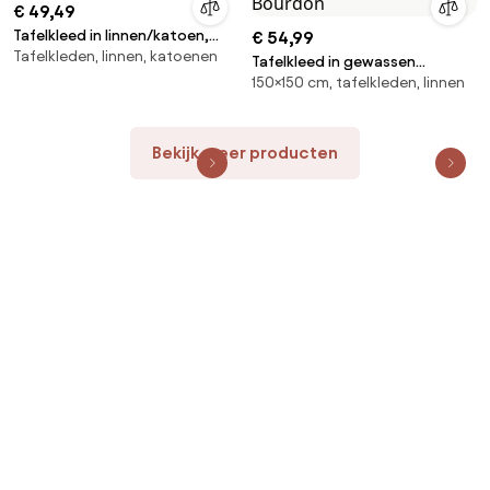
€ 49,49
Tafelkleed in linnen/katoen,
€ 54,99
Tafelkleden, linnen, katoenen
Menorca
Tafelkleed in gewassen
150×150 cm, tafelkleden, linnen
linnen/katoen Métis Bourdon
Bekijk meer producten