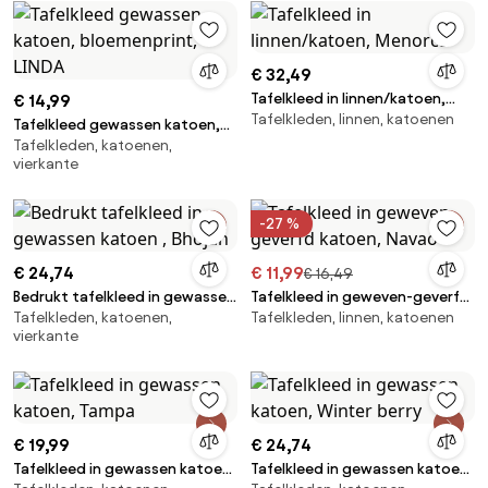
€ 32,49
Tafelkleed in linnen/katoen,
€ 14,99
Tafelkleden, linnen, katoenen
Menorca
Tafelkleed gewassen katoen,
Tafelkleden, katoenen,
bloemenprint, LINDA
vierkante
-27 %
€ 24,74
€ 11,99
€ 16,49
Bedrukt tafelkleed in gewassen
Tafelkleed in geweven-geverfd
Tafelkleden, katoenen,
Tafelkleden, linnen, katoenen
katoen , Bhojan
katoen, Navao
vierkante
€ 19,99
€ 24,74
Tafelkleed in gewassen katoen,
Tafelkleed in gewassen katoen,