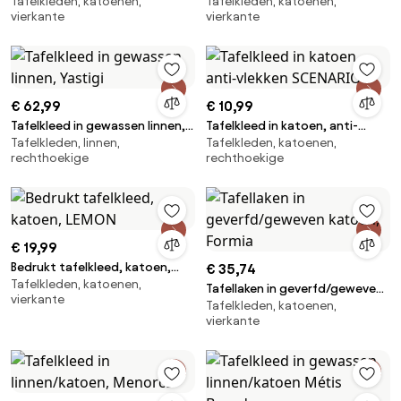
Tafelkleden, katoenen,
Tafelkleden, katoenen,
Tampa
Winter berry
vierkante
vierkante
€ 62,99
€ 10,99
Tafelkleed in gewassen linnen,
Tafelkleed in katoen, anti-
Tafelkleden, linnen,
Tafelkleden, katoenen,
Yastigi
vlekken SCENARIO
rechthoekige
rechthoekige
€ 19,99
Bedrukt tafelkleed, katoen,
€ 35,74
Tafelkleden, katoenen,
LEMON
Tafellaken in geverfd/geweven
vierkante
Tafelkleden, katoenen,
katoen, Formia
vierkante